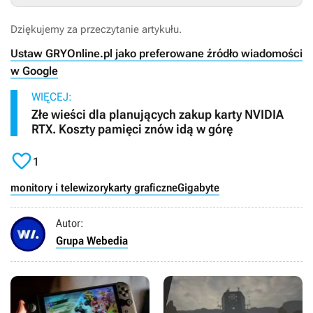
Dziękujemy za przeczytanie artykułu.
Ustaw GRYOnline.pl jako preferowane źródło wiadomości
w Google
WIĘCEJ:
Złe wieści dla planujących zakup karty NVIDIA
RTX. Koszty pamięci znów idą w górę

1
monitory i telewizory
karty graficzne
Gigabyte
Autor:
Grupa Webedia