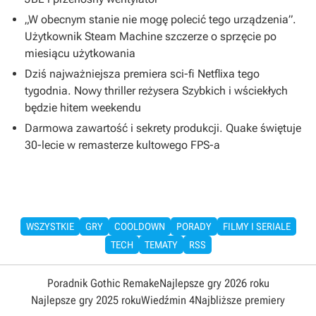
„W obecnym stanie nie mogę polecić tego urządzenia”.
Użytkownik Steam Machine szczerze o sprzęcie po
miesiącu użytkowania
Dziś najważniejsza premiera sci-fi Netflixa tego
tygodnia. Nowy thriller reżysera Szybkich i wściekłych
będzie hitem weekendu
Darmowa zawartość i sekrety produkcji. Quake świętuje
30-lecie w remasterze kultowego FPS-a
WSZYSTKIE
GRY
COOLDOWN
PORADY
FILMY I SERIALE
TECH
TEMATY
RSS
Poradnik Gothic Remake
Najlepsze gry 2026 roku
Najlepsze gry 2025 roku
Wiedźmin 4
Najbliższe premiery