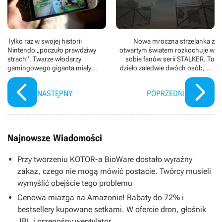
Tylko raz w swojej historii
Nowa mroczna strzelanka z
Nintendo „poczuło prawdziwy
otwartym światem rozkochuje w
strach”. Twarze włodarzy
sobie fanów serii STALKER. To
gamingowego giganta miały
dzieło zaledwie dwóch osób, ale
wyrażać jedną myśl: „To jest nasz
już na starcie oferuje masę
koniec”
zawartości
NASTĘPNY
POPRZEDNI
Najnowsze Wiadomości
Przy tworzeniu KOTOR-a BioWare dostało wyraźny
zakaz, czego nie mogą mówić postacie. Twórcy musieli
wymyślić obejście tego problemu
Cenowa miazga na Amazonie! Rabaty do 72% i
bestsellery kupowane setkami. W ofercie dron, głośnik
JBL i przenośny wentylator