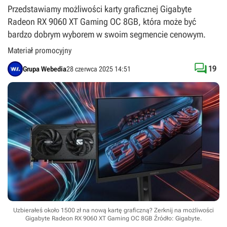
Przedstawiamy możliwości karty graficznej Gigabyte
Radeon RX 9060 XT Gaming OC 8GB, która może być
bardzo dobrym wyborem w swoim segmencie cenowym.
Materiał promocyjny

19
Grupa Webedia
28 czerwca 2025 14:51
Uzbierałeś około 1500 zł na nową kartę graficzną? Zerknij na możliwości
Gigabyte Radeon RX 9060 XT Gaming OC 8GB
Źródło: Gigabyte
.