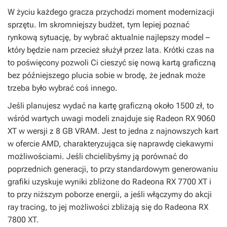
W życiu każdego gracza przychodzi moment modernizacji
sprzętu. Im skromniejszy budżet, tym lepiej poznać
rynkową sytuację, by wybrać aktualnie najlepszy model –
który będzie nam przecież służył przez lata. Krótki czas na
to poświęcony pozwoli Ci cieszyć się nową kartą graficzną
bez późniejszego plucia sobie w brodę, że jednak może
trzeba było wybrać coś innego.
Jeśli planujesz wydać na kartę graficzną około 1500 zł, to
wśród wartych uwagi modeli znajduje się Radeon RX 9060
XT w wersji z 8 GB VRAM. Jest to jedna z najnowszych kart
w ofercie AMD, charakteryzująca się naprawdę ciekawymi
możliwościami. Jeśli chcielibyśmy ją porównać do
poprzednich generacji, to przy standardowym generowaniu
grafiki uzyskuje wyniki zbliżone do Radeona RX 7700 XT i
to przy niższym poborze energii, a jeśli włączymy do akcji
ray tracing, to jej możliwości zbliżają się do Radeona RX
7800 XT.