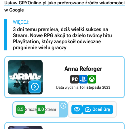
Ustaw GRYOnline.pl jako preferowane źródło wiadomości
w Google
WIĘCEJ:
3 dni temu premiera, dziś wielki sukces na
Steam. Nowe RPG akcji to dzieło twórcy hitu
PlayStation, który zaspokoił odwieczne
pragnienie wielu graczy
Arma Reforger

Data wydania:
16 listopada 2023



8.5
8.0
Oceń Grę
Gracze
Steam