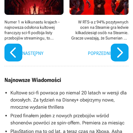
Numer 1 w kilkunastu krajach -
W RTS-a z 94% pozytywnych
najnowsza odsłona kultowej
ocen na Steamie gra ledwie
franczyzy sci-fi podbija listy
kilkadziesiąt osób na Steamie.
przebojów streamingu, to
Gracze uważają, że Sumerian Six
najlepszy film z serii od niemal 40
zasługuje na więcej uwagi
lat
NASTĘPNY
POPRZEDNI
Najnowsze Wiadomości
Kultowe sci-fi powraca po niemal 20 latach w wersji dla
dorosłych. Za tydzień na Disney+ obejrzymy nowe,
mroczne wydanie thrillera
Przed finałem jeden z nowych przebojów wśród
shonenów powróci ze spin-offem. Premiera za miesiąc
PlayStation ma to od lat, a teraz czas na Xboxa. Asha