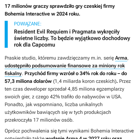
17 milionów graczy sprawdziło gry czeskiej firmy
Bohemia Interactive w 2024 roku.
POWIĄZANE:
Resident Evil Requiem i Pragmata wykręciły
świetne liczby. To będzie wyjątkowo dochodowy
rok dla Capcomu
Praskie studio, któremu zawdzięczamy m.in. serię
Arma
,
udostępniło podsumowanie finansowe za miniony rok
fiskalny
.
Przychód firmy wzrósł o 34% rok do roku – do
57,3 miliona dolarów
(1,4 miliarda koron czeskich)
.
Przez
ten czas deweloper sprzedał 4,85 miliona egzemplarzy
swoich gier, z czego 42% trafiło do nabywców w USA.
Ponadto, jak wspomniano, liczba unikalnych
użytkowników bawiących się w tych produkcjach
przekroczyła 17 milionów osób.
Oprócz pochwalenia się tymi wynikami Bohemia Interactive
potwierdziło także
wydanie
Arma 4
w
2027 roku
oraz