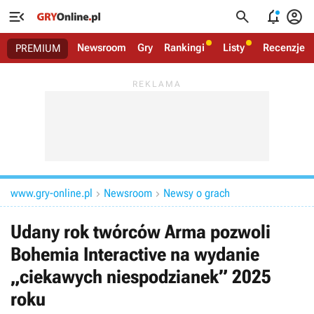




Newsroom
Gry
Rankingi
Listy
Recenzje
PREMIUM
www.gry-online.pl
Newsroom
Newsy o grach


Udany rok twórców Arma pozwoli
Bohemia Interactive na wydanie
„ciekawych niespodzianek” 2025
roku