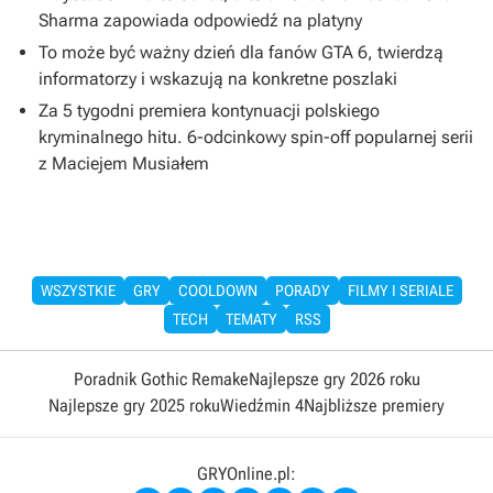
Sharma zapowiada odpowiedź na platyny
To może być ważny dzień dla fanów GTA 6, twierdzą
informatorzy i wskazują na konkretne poszlaki
Za 5 tygodni premiera kontynuacji polskiego
kryminalnego hitu. 6-odcinkowy spin-off popularnej serii
z Maciejem Musiałem
WSZYSTKIE
GRY
COOLDOWN
PORADY
FILMY I SERIALE
TECH
TEMATY
RSS
Poradnik Gothic Remake
Najlepsze gry 2026 roku
Najlepsze gry 2025 roku
Wiedźmin 4
Najbliższe premiery
GRYOnline.pl: