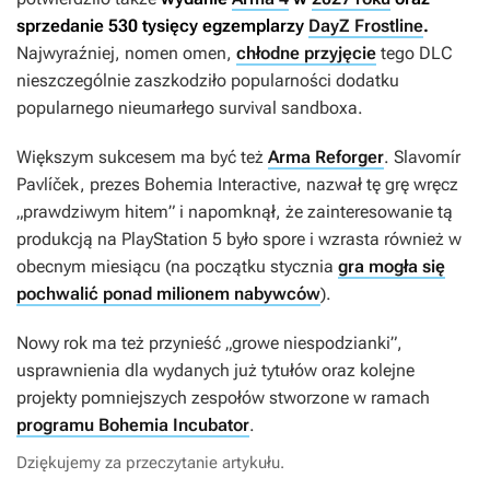
sprzedanie 530 tysięcy egzemplarzy
DayZ Frostline
.
Najwyraźniej, nomen omen,
chłodne przyjęcie
tego DLC
nieszczególnie zaszkodziło popularności dodatku
popularnego nieumarłego survival sandboxa.
Większym sukcesem ma być też
Arma Reforger
. Slavomír
Pavlíček, prezes Bohemia Interactive, nazwał tę grę wręcz
„prawdziwym hitem” i napomknął, że zainteresowanie tą
produkcją na PlayStation 5 było spore i wzrasta również w
obecnym miesiącu (na początku stycznia
gra mogła się
pochwalić ponad milionem nabywców
).
Nowy rok ma też przynieść „growe niespodzianki”,
usprawnienia dla wydanych już tytułów oraz kolejne
projekty pomniejszych zespołów stworzone w ramach
programu Bohemia Incubator
.
Dziękujemy za przeczytanie artykułu.