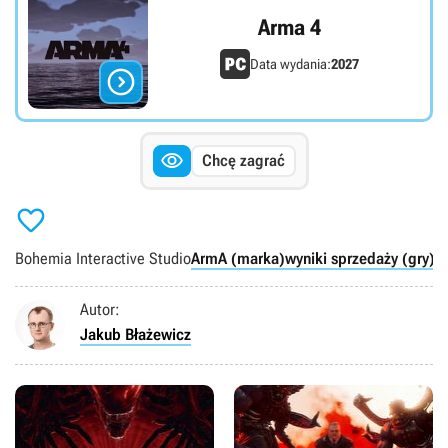
Arma 4
Data wydania:
2027


Chcę zagrać

Bohemia Interactive Studio
ArmA (marka)
wyniki sprzedaży (gry)
P
Autor:
Jakub Błażewicz