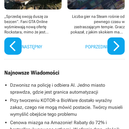
„Sprzedaj swoją duszę za
Liczba gier na Steam rośnie od
bezcen”. Fani GTA Online
pewnego czasu w
wyśmiewają nową ofertę
zastraszającym tempie. Gracz
Rockstara, mimo że jest
pokazał, z jakim skokiem mamy
darmowa
do czynienia
NASTĘPNY
POPRZEDNI
Najnowsze Wiadomości
Dzwonisz na policję i odbiera AI. Jedno miasto
sprawdza, gdzie jest granica automatyzacji
Przy tworzeniu KOTOR-a BioWare dostało wyraźny
zakaz, czego nie mogą mówić postacie. Twórcy musieli
wymyślić obejście tego problemu
Cenowa miazga na Amazonie! Rabaty do 72% i