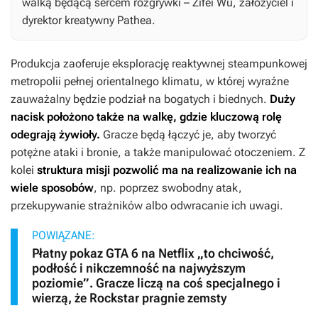
walką będącą sercem rozgrywki – Zifei Wu, założyciel i
dyrektor kreatywny Pathea.
Produkcja zaoferuje eksplorację reaktywnej steampunkowej
metropolii pełnej orientalnego klimatu, w której wyraźne
zauważalny będzie podział na bogatych i biednych.
Duży
nacisk położono także na walkę, gdzie kluczową rolę
odegrają żywioły.
Gracze będą łączyć je, aby tworzyć
potężne ataki i bronie, a także manipulować otoczeniem. Z
kolei
struktura misji pozwolić ma na realizowanie ich na
wiele sposobów
, np. poprzez swobodny atak,
przekupywanie strażników albo odwracanie ich uwagi.
POWIĄZANE:
Płatny pokaz GTA 6 na Netflix „to chciwość,
podłość i nikczemność na najwyższym
poziomie”. Gracze liczą na coś specjalnego i
wierzą, że Rockstar pragnie zemsty