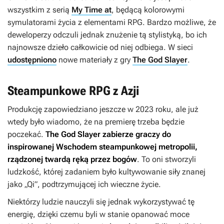
wszystkim z serią
My Time at
, będącą kolorowymi
symulatorami życia z elementami RPG. Bardzo możliwe, że
deweloperzy odczuli jednak znużenie tą stylistyką, bo ich
najnowsze dzieło całkowicie od niej odbiega. W sieci
udostępniono
nowe materiały z gry
The God Slayer
.
Steampunkowe RPG z Azji
Produkcję zapowiedziano jeszcze w 2023 roku, ale już
wtedy było wiadomo, że na premierę trzeba będzie
poczekać.
The God Slayer
zabierze graczy do
inspirowanej Wschodem steampunkowej metropolii,
rządzonej twardą ręką przez bogów
. To oni stworzyli
ludzkość, której zadaniem było kultywowanie siły znanej
jako „Qi”, podtrzymującej ich wieczne życie.
Niektórzy ludzie nauczyli się jednak wykorzystywać tę
energię, dzięki czemu byli w stanie opanować moce