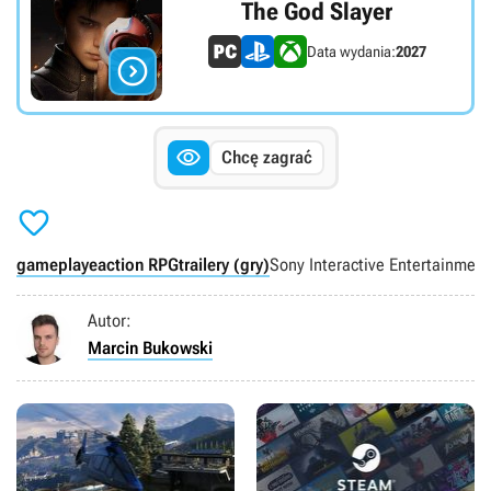
The God Slayer
Data wydania:
2027


Chcę zagrać

gameplaye
action RPG
trailery (gry)
Sony Interactive Entertainment
Autor:
Marcin Bukowski