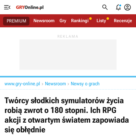




Newsroom
Gry
Rankingi
Listy
Recenzje
PREMIUM
www.gry-online.pl
Newsroom
Newsy o grach


Twórcy słodkich symulatorów życia
robią zwrot o 180 stopni. Ich RPG
akcji z otwartym światem zapowiada
się obłędnie