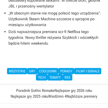
bestsellery kupowane setkami. W ofercie dron, głośnik
JBL i przenośny wentylator
„W obecnym stanie nie mogę polecić tego urządzenia”.
Użytkownik Steam Machine szczerze o sprzęcie po
miesiącu użytkowania
Dziś najważniejsza premiera sci-fi Netflixa tego
tygodnia. Nowy thriller reżysera Szybkich i wściekłych
będzie hitem weekendu
WSZYSTKIE
GRY
COOLDOWN
PORADY
FILMY I SERIALE
TECH
TEMATY
RSS
Poradnik Gothic Remake
Najlepsze gry 2026 roku
Najlepsze gry 2025 roku
Wiedźmin 4
Najbliższe premiery