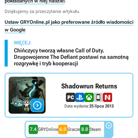
pokładanych w niej nadziei
.
Dziękujemy za przeczytanie artykułu.
Ustaw GRYOnline.pl jako preferowane źródło wiadomości
w Google
WIĘCEJ:
Chińczycy tworzą własne Call of Duty.
Drugowojenne The Defiant postawi na samotną
rozgrywkę i tryb kooperacji
Shadowrun Returns

Data wydania:
25 lipca 2013

7.4
6.9
8.8
GRYOnline
Gracze
Steam