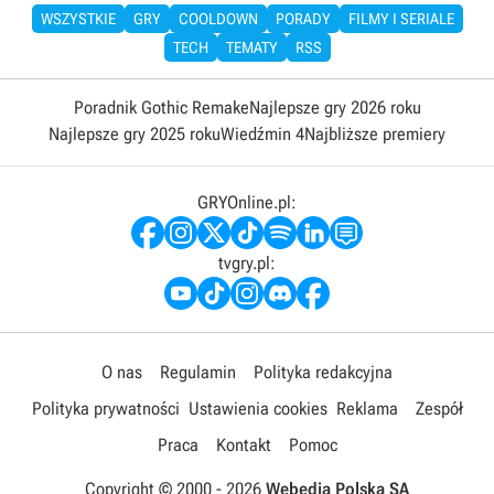
WSZYSTKIE
GRY
COOLDOWN
PORADY
FILMY I SERIALE
TECH
TEMATY
RSS
Poradnik Gothic Remake
Najlepsze gry 2026 roku
Najlepsze gry 2025 roku
Wiedźmin 4
Najbliższe premiery
GRYOnline.pl:
tvgry.pl:
O nas
Regulamin
Polityka redakcyjna
Polityka prywatności
Ustawienia cookies
Reklama
Zespół
Praca
Kontakt
Pomoc
Copyright © 2000 -
2026
Webedia Polska SA