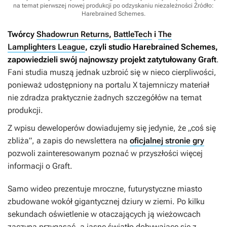
na temat pierwszej nowej produkcji po odzyskaniu niezależności
Źródło:
Harebrained Schemes
.
Twórcy
Shadowrun Returns
,
BattleTech
i
The
Lamplighters League
, czyli studio Harebrained Schemes,
zapowiedzieli swój najnowszy projekt zatytułowany
Graft
.
Fani studia muszą jednak uzbroić się w nieco cierpliwości,
ponieważ udostępniony na portalu X tajemniczy materiał
nie zdradza praktycznie żadnych szczegółów na temat
produkcji.
Z wpisu deweloperów dowiadujemy się jedynie, że „coś się
zbliża”, a zapis do newslettera na
oficjalnej stronie gry
pozwoli zainteresowanym poznać w przyszłości więcej
informacji o
Graft
.
Samo wideo prezentuje mroczne, futurystyczne miasto
zbudowane wokół gigantycznej dziury w ziemi. Po kilku
sekundach oświetlenie w otaczających ją wieżowcach
zaczyna przygasać, a jasne światło dobywające się z