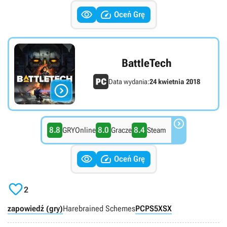


Oceń Grę
BattleTech
Data wydania:
24 kwietnia 2018


8.8
8.0
8.4
GRYOnline
Gracze
Steam


Oceń Grę

2
zapowiedź (gry)
Harebrained Schemes
PC
PS5
XSX