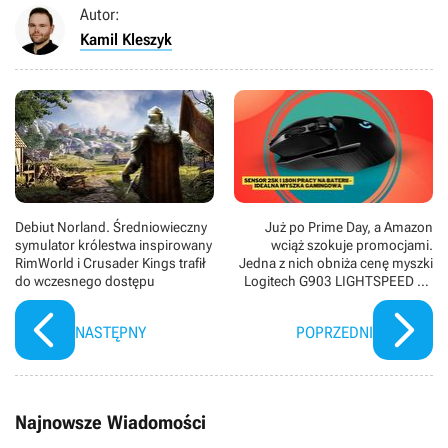
Autor:
Kamil Kleszyk
Debiut Norland. Średniowieczny
Już po Prime Day, a Amazon
symulator królestwa inspirowany
wciąż szokuje promocjami.
RimWorld i Crusader Kings trafił
Jedna z nich obniża cenę myszki
do wczesnego dostępu
Logitech G903 LIGHTSPEED do
niespotykanego dotąd poziomu.
Za te pieniądze po prostu trzeba
NASTĘPNY
POPRZEDNI
ją mieć
Najnowsze Wiadomości