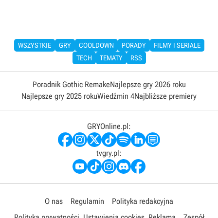
WSZYSTKIE
GRY
COOLDOWN
PORADY
FILMY I SERIALE
TECH
TEMATY
RSS
Poradnik Gothic Remake
Najlepsze gry 2026 roku
Najlepsze gry 2025 roku
Wiedźmin 4
Najbliższe premiery
GRYOnline.pl:
tvgry.pl:
O nas
Regulamin
Polityka redakcyjna
Polityka prywatności
Ustawienia cookies
Reklama
Zespół