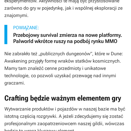
eksperymentów. Aktywności te mają być przystosowane
zarówno do gry w pojedynkę, jak i wspólnej eksploracji ze
znajomymi.
POWIĄZANE:
Przebojowy survival zmierza na nowe platformy.
Palworld wkrótce ruszy na podbój rynku MMO
Nie zabrakło też „publicznych dungeonów”, które w
Dune:
Awakening
przyjęły formę wraków statków kosmicznych.
Mamy tam znaleźć cenne przedmioty i unikatowe
technologie, co pozwoli uzyskać przewagę nad innymi
graczami.
Crafting będzie ważnym elementem gry
Wytwarzanie produktów i pojazdów w naszej bazie ma być
istotną częścią rozgrywki. A jeżeli zdecydujemy się zostać
profesjonalnym zaopatrzeniowcem naszej gildii, wówczas
będzie to wręcz kluczowy element.