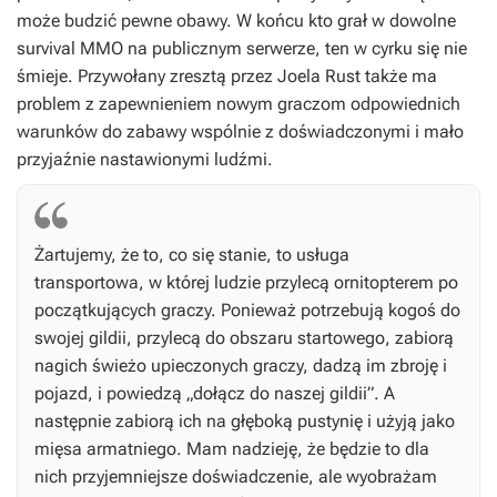
może budzić pewne obawy. W końcu kto grał w dowolne
survival MMO na publicznym serwerze, ten w cyrku się nie
śmieje. Przywołany zresztą przez Joela
Rust
także ma
problem z zapewnieniem nowym graczom odpowiednich
warunków do zabawy wspólnie z doświadczonymi i mało
przyjaźnie nastawionymi ludźmi.
Żartujemy, że to, co się stanie, to usługa
transportowa, w której ludzie przylecą ornitopterem po
początkujących graczy. Ponieważ potrzebują kogoś do
swojej gildii, przylecą do obszaru startowego, zabiorą
nagich świeżo upieczonych graczy, dadzą im zbroję i
pojazd, i powiedzą „dołącz do naszej gildii”. A
następnie zabiorą ich na głęboką pustynię i użyją jako
mięsa armatniego. Mam nadzieję, że będzie to dla
nich przyjemniejsze doświadczenie, ale wyobrażam