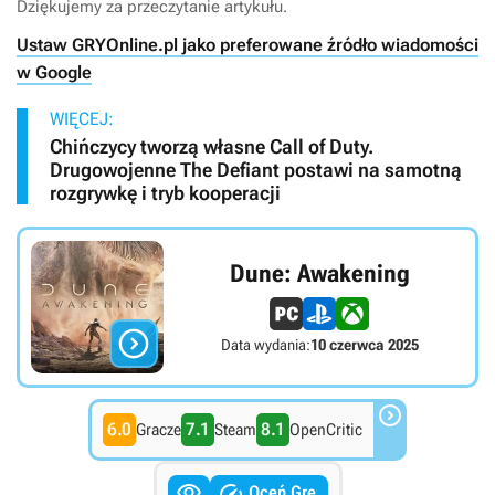
Dziękujemy za przeczytanie artykułu.
Ustaw GRYOnline.pl jako preferowane źródło wiadomości
w Google
WIĘCEJ:
Chińczycy tworzą własne Call of Duty.
Drugowojenne The Defiant postawi na samotną
rozgrywkę i tryb kooperacji
Dune: Awakening

Data wydania:
10 czerwca 2025

6.0
7.1
8.1
Gracze
Steam
OpenCritic


Oceń Grę