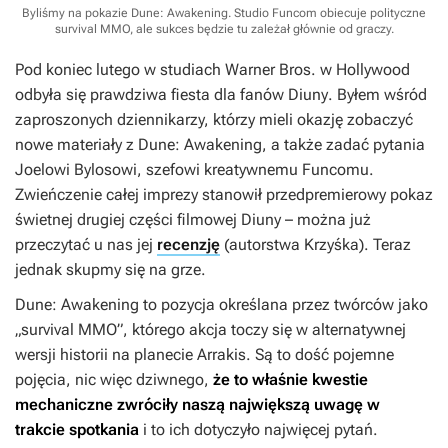
Byliśmy na pokazie Dune: Awakening. Studio Funcom obiecuje polityczne
survival MMO, ale sukces będzie tu zależał głównie od graczy.
Pod koniec lutego w studiach Warner Bros. w Hollywood
odbyła się prawdziwa fiesta dla fanów
Diuny
. Byłem wśród
zaproszonych dziennikarzy, którzy mieli okazję zobaczyć
nowe materiały z
Dune: Awakening
, a także zadać pytania
Joelowi Bylosowi, szefowi kreatywnemu Funcomu.
Zwieńczenie całej imprezy stanowił przedpremierowy pokaz
świetnej drugiej części filmowej
Diuny
– można już
przeczytać u nas jej
recenzję
(autorstwa Krzyśka). Teraz
jednak skupmy się na grze.
Dune: Awakening
to pozycja określana przez twórców jako
„survival MMO”, którego akcja toczy się w alternatywnej
wersji historii na planecie Arrakis. Są to dość pojemne
pojęcia, nic więc dziwnego,
że to właśnie kwestie
mechaniczne zwróciły naszą największą uwagę w
trakcie spotkania
i to ich dotyczyło najwięcej pytań.