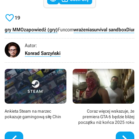

19
gry MMO
zapowiedź (gry)
Funcom
wrażenia
survival sandbox
Diuna
Autor:
Konrad Sarzyński
Ankieta Steam na marzec
Coraz więcej wskazuje, że
pokazuje gamingową siłę Chin
premiera GTA 6 będzie bliżej
początku niż końca 2025 roku