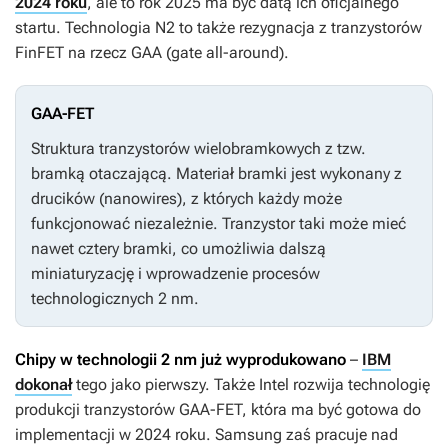
2024 roku
, ale to rok 2025 ma być datą ich oficjalnego
startu. Technologia N2 to także rezygnacja z tranzystorów
FinFET na rzecz GAA (gate all-around).
GAA-FET
Struktura tranzystorów wielobramkowych z tzw.
bramką otaczającą. Materiał bramki jest wykonany z
drucików (nanowires), z których każdy może
funkcjonować niezależnie. Tranzystor taki może mieć
nawet cztery bramki, co umożliwia dalszą
miniaturyzację i wprowadzenie procesów
technologicznych 2 nm.
Chipy w technologii 2 nm już wyprodukowano
–
IBM
dokonał
tego jako pierwszy. Także Intel rozwija technologię
produkcji tranzystorów GAA-FET, która ma być gotowa do
implementacji w 2024 roku. Samsung zaś pracuje nad