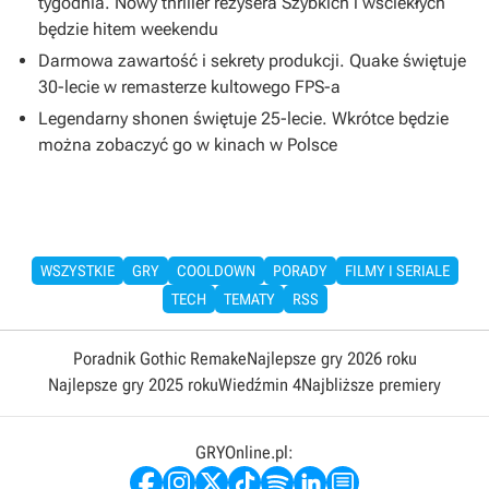
tygodnia. Nowy thriller reżysera Szybkich i wściekłych
będzie hitem weekendu
Darmowa zawartość i sekrety produkcji. Quake świętuje
30-lecie w remasterze kultowego FPS-a
Legendarny shonen świętuje 25-lecie. Wkrótce będzie
można zobaczyć go w kinach w Polsce
WSZYSTKIE
GRY
COOLDOWN
PORADY
FILMY I SERIALE
TECH
TEMATY
RSS
Poradnik Gothic Remake
Najlepsze gry 2026 roku
Najlepsze gry 2025 roku
Wiedźmin 4
Najbliższe premiery
GRYOnline.pl: