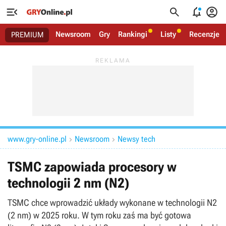




Newsroom
Gry
Rankingi
Listy
Recenzje
PREMIUM
www.gry-online.pl
Newsroom
Newsy tech


TSMC zapowiada procesory w
technologii 2 nm (N2)
TSMC chce wprowadzić układy wykonane w technologii N2
(2 nm) w 2025 roku. W tym roku zaś ma być gotowa