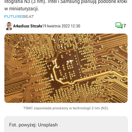
litografia N3 (3 nm). Intel i Samsung planują podobne kroki
w miniaturyzacji.

7
Arkadiusz Strzała
19 kwietnia 2022 12:30
TSMC zapowiada procesory w technologii 2 nm (N2).
Fot. powyżej: Unsplash