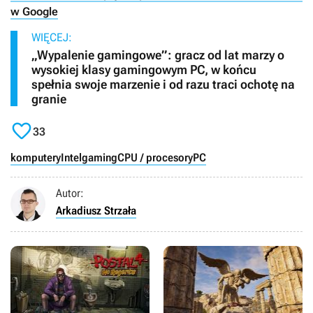
w Google
WIĘCEJ:
„Wypalenie gamingowe”: gracz od lat marzy o
wysokiej klasy gamingowym PC, w końcu
spełnia swoje marzenie i od razu traci ochotę na
granie

33
komputery
Intel
gaming
CPU / procesory
PC
Autor:
Arkadiusz Strzała