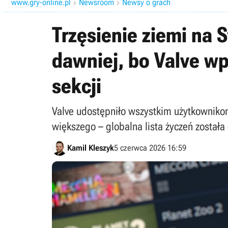
www.gry-online.pl
Newsroom
Newsy o grach


Trzęsienie ziemi na 
dawniej, bo Valve w
sekcji
Valve udostępniło wszystkim użytkowniko
większego – globalna lista życzeń został
Kamil Kleszyk
5 czerwca 2026 16:59