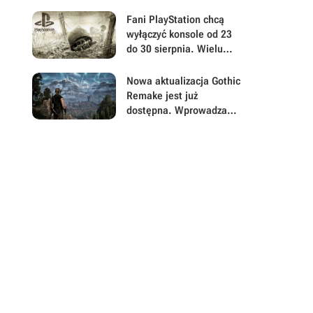
survivalowej naprawdę
jest gigantyczna. Build
Fani PlayStation chcą
42 ulepsza Project
wyłączyć konsole od 23
Zomboid w każdym calu
do 30 sierpnia. Wielu
graczy wątpi jednak w
powodzenie akcji
Nowa aktualizacja Gothic
Remake jest już
dostępna. Wprowadza
masę ważnych zmian i
usuwa irytujące błędy
psujące zadania