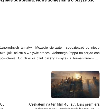
óżnorodnych tematyk. Możecie się zatem spodziewać od niego
twa, jak i tekstu o wpływie procesu Johnnego Deppa na przyszłość
 powołania. Od dziecka czuł bliższy związek z humanizmem niż
nauki przyszedł czas stagnacji, wolał nazywać to „szukaniem
 zawalczyć o lepszą przyszłość, co zaprowadziło go do miejsca, w
200
„Czekałem na ten film 40 lat”. Dziś premiera