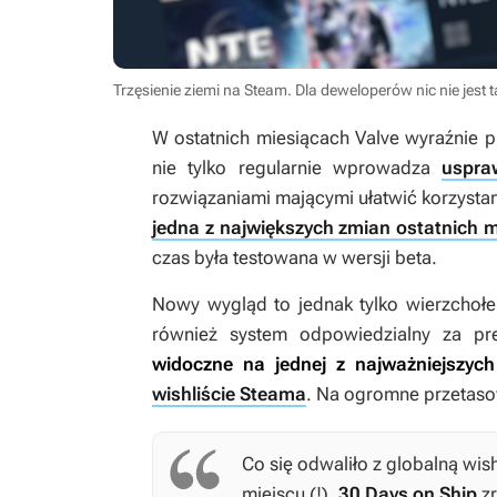
Trzęsienie ziemi na Steam. Dla deweloperów nic nie jest
W ostatnich miesiącach Valve wyraźnie 
nie tylko regularnie wprowadza
uspra
rozwiązaniami mającymi ułatwić korzystan
jedna z największych zmian ostatnich m
czas była testowana w wersji beta.
Nowy wygląd to jednak tylko wierzchołe
również system odpowiedzialny za pr
widoczne na jednej z najważniejszyc
wishliście Steama
. Na ogromne przetaso
Co się odwaliło z globalną wish
miejscu (!),
30 Days on Ship
zr