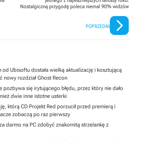
wa
jednego z najważniejszych fantasy roku.
Nostalgiczną przygodę poleca niemal 90% widzów
POPRZEDNI
 od Ubisoftu dostała wielką aktualizację i kosztującą
ć nowy rozdział Ghost Recon
 pozbywa się irytującego błędu, przez który nie dało
ież dwie inne istotne usterki
ję, którą CD Projekt Red porzucił przed premierą i
gracze zobaczą po raz pierwszy
y za darmo na PC zdobyć znakomitą strzelankę z