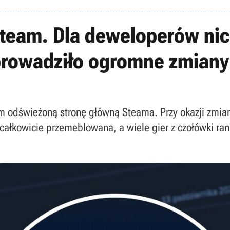
Steam. Dla deweloperów nic n
prowadziło ogromne zmiany
m odświeżoną stronę główną Steama. Przy okazji zmian
a całkowicie przemeblowana, a wiele gier z czołówki ra