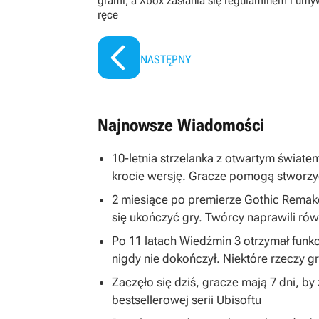
grami, a Xbox zasłania się regulaminem i umy
ręce
NASTĘPNY
Najnowsze Wiadomości
10-letnia strzelanka z otwartym światem
krocie wersję. Gracze pomogą stworzy
2 miesiące po premierze Gothic Remake
się ukończyć gry. Twórcy naprawili równ
Po 11 latach Wiedźmin 3 otrzymał funkc
nigdy nie dokończył. Niektóre rzeczy 
Zaczęło się dziś, gracze mają 7 dni, b
bestsellerowej serii Ubisoftu