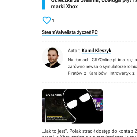
marki Xbox

1
Steam
Valve
lista życzeń
PC
Autor:
Kamil Kleszyk
Na łamach GRYOnline.pl ima się r
zarówno newsa o symulatorze rolnic
Piratów z Karaibów. Introwertyk z
naukami ścisłymi. Gdy po latach 
życiowego celu”. W końcu postanowił
którym jest dzisiaj.
„Jak to jest”. Polak stracił dostęp do konta z 