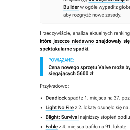
Builder
w ogóle wypadł z global
aby rozgryźć nowe zasady.
I rzeczywiście, analiza aktualnych rank
które
jeszcze niedawno
znajdowały się
spektakularne spadki
.
POWIĄZANE:
Cena nowego sprzętu Valve może by
sięgających 5600 zł
Przykładowo:
Deadlock
spadł z 1. miejsca na 37. poz
Light No Fire
z 2. lokaty osunęło się na
Blight: Survival
najniższy stopień podiu
Fable
z 4. miejsca trafiło na 91. lokatę.