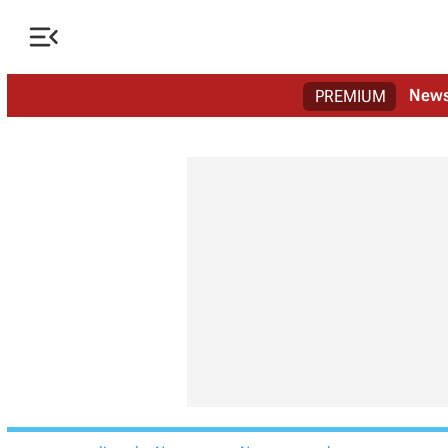

New
PREMIUM