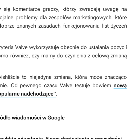
 się komentarze graczy, którzy zwracają uwagę na
ncjalne problemy dla zespołów marketingowych, które
 dobrze znanych zasadach funkcjonowania list życzeń
yteria Valve wykorzystuje obecnie do ustalania pozycji
adomo również, czy mamy do czynienia z celową zmianą
ishliście to niejedyna zmiana, która może znacząco
rmie. Od pewnego czasu Valve testuje bowiem
nową
Popularne nadchodzące”
.
ródło wiadomości w Google
szybkie odwołania. Nowe doniesienia o przyszłości