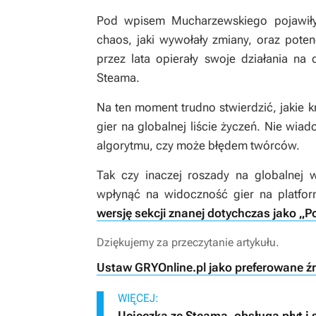
Pod wpisem Mucharzewskiego pojawiły
chaos, jaki wywołały zmiany, oraz pote
przez lata opierały swoje działania na
Steama.
Na ten moment trudno stwierdzić, jakie kr
gier na globalnej liście życzeń. Nie wi
algorytmu, czy może błędem twórców.
Tak czy inaczej roszady na globalnej w
wpłynąć na widoczność gier na platfo
wersję sekcji znanej dotychczas jako „
Dziękujemy za przeczytanie artykułu.
Ustaw GRYOnline.pl jako preferowane ź
WIĘCEJ:
Ucieczka ze Steama, obsługa płyt i 