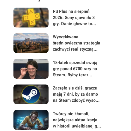
PS Plus na sierpień
2026: Sony ujawniło 3
gry. Danie główne to
polski postapokaliptyczny
hit z otwartym światem
Wyczekiwana
średniowieczna strategia
zachwyci realistyczną
gospodarką. Wielkie
ryzyko może zapewnić
18-latek sprzedał swoją
dużą przewagę w The
grę ponad 6700 razy na
Guild: Europa 1410
Steam. Byłby teraz
milionerem, gdyby 99,9%
kupujących nie dokonało
Zaczęło się dziś, gracze
zwrotu
mają 7 dni, by za darmo
na Steam zdobyć wysoko
ocenianą
postapokaliptyczną
Twórcy nie kłamali,
strzelankę
największa aktualizacja
w historii uwielbianej gry