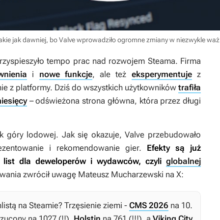
 takie jak dawniej, bo Valve wprowadziło ogromne zmiany w niezwykle waż
przyspieszyło tempo prac nad rozwojem Steama. Firma
wnienia
i
nowe funkcje
, ale też
eksperymentuje
z
ie z platformy. Dziś do wszystkich użytkowników
trafiła
iesięcy
– odświeżona strona główna, która przez długi
k góry lodowej. Jak się okazuje, Valve przebudowało
ezentowanie i rekomendowanie gier.
Efekty są już
h list dla deweloperów i wydawców, czyli
globalnej
wania zwrócił uwagę Mateusz Mucharzewski na X:
listą na Steamie? Trzęsienie ziemi -
CMS 2026
na 10.
zucony na 1027 (!!),
Holstin
na 761 (!!!), a
Viking City