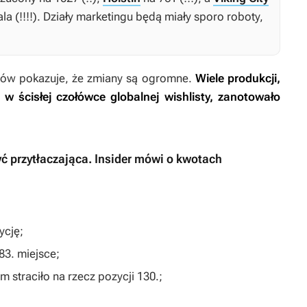
a (!!!!). Działy marketingu będą miały sporo roboty,
ingów pokazuje, że zmiany są ogromne.
Wiele produkcji,
 w ścisłej czołówce globalnej wishlisty, zanotowało
ć przytłaczająca. Insider mówi o kwotach
ycję;
 83. miejsce;
m straciło na rzecz pozycji 130.;