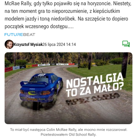
McRae Rally, gdy tylko pojawiło się na horyzoncie. Niestety,
na ten moment gra to nieporozumienie, z kiepściutkim
modelem jazdy i toną niedoróbek. Na szczęście to dopiero
początek wczesnego dostępu….

Krzysztof Mysiak
26 lipca 2024 14:14
To miał być następca Colin McRae Rally, ale mocno mnie rozczarował.
Przetestowałem Old School Rally.