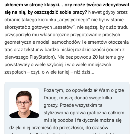
ukłonem w stronę klasyki… czy może twórca zdecydował
się na nią, by oszczędzić sobie pracy?
Nawet gdyby przez
obranie takiego kierunku „artystycznego” nie był w stanie
skorzystać z gotowych „assetów”, nie sądzę, by dużo trudu
przysporzyło mu własnoręczne przygotowanie prostych
geometrycznie modeli samochodów i elementów otoczenia
tras oraz tekstur w bardzo niskiej rozdzielczości (rodem z
pierwszego PlayStation). Nie bez powodu 20 lat temu gry
powstawały o wiele szybciej i w o wiele mniejszych
zespołach – czyt. o wiele taniej – niż dziś…
Poza tym, co opowiedział Wam o grze
Draug, muszę dodać swoje kilka
groszy. Przede wszystkim ta
stylizowana oprawa graficzna całkiem
mi się podoba i faktycznie można się
dzięki niej przenieść do przeszłości, do czasów