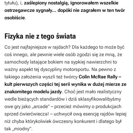
tytułu), i,
zaślepiony nostalgią, ignorowałem wszelkie
ostrzegawcze sygnały… dopóki nie zagrałem w ten twór
osobiście
.
Fizyka nie z tego świata
Co jest najfajniejsze w rajdach? Dla każdego to może być
coś innego, ale pewnie wiele osób zgodzi się ze mną, że
samochody latające bokiem na sypkiej nawierzchni to
ważny aspekt tej dyscypliny motorsportu. Na pewno z
takiego założenia wyszli też twórcy
Colin McRae Rally
–
kult pierwszych części tej serii wynika w dużej mierze ze
znakomitego modelu jazdy
. Choć jest mało realistyczny
wedle bieżących standardów i dziś sklasyfikowalibyśmy
owe gry jako „arcade” – przecież mówimy o produkcjach
sprzed ćwierćwiecza! – uchwycił ową esencję rajdów lepiej
niż chyba którykolwiek ówczesny konkurent i dlatego był
tak „miodny”.