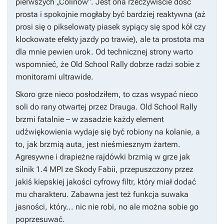
pierwszych „Colinów”. Jest ona rzeczywiście dość
prosta i spokojnie mogłaby być bardziej reaktywna (aż
prosi się o pikselowaty piasek sypiący się spod kół czy
klockowate efekty jazdy po trawie), ale ta prostota ma
dla mnie pewien urok. Od technicznej strony warto
wspomnieć, że
Old School Rally
dobrze radzi sobie z
monitorami ultrawide.
Skoro grze nieco posłodziłem, to czas wsypać nieco
soli do rany otwartej przez Drauga.
Old School Rally
brzmi fatalnie – w zasadzie każdy element
udźwiękowienia wydaje się być robiony na kolanie, a
to, jak brzmią auta, jest nieśmiesznym żartem.
Agresywne i drapieżne rajdówki brzmią w grze jak
silnik 1.4 MPI ze Skody Fabii, przepuszczony przez
jakiś kiepskiej jakości cyfrowy filtr, który miał dodać
mu charakteru. Zabawna jest też funkcja suwaka
jasności, który... nic nie robi, no ale można sobie go
poprzesuwać.