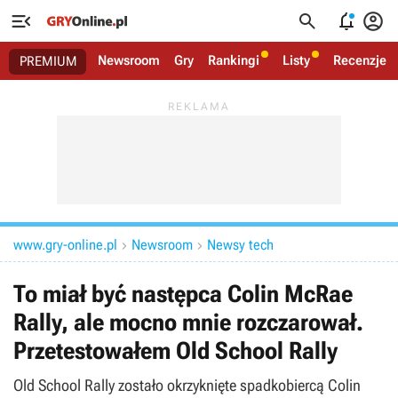




Newsroom
Gry
Rankingi
Listy
Recenzje
PREMIUM
www.gry-online.pl
Newsroom
Newsy tech


To miał być następca Colin McRae
Rally, ale mocno mnie rozczarował.
Przetestowałem Old School Rally
Old School Rally zostało okrzyknięte spadkobiercą Colin