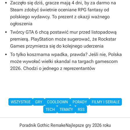
Zaczęło się dziś, gracze mają 4 dni, by za darmo na
Steam zdobyć świetnie oceniane RPG fantasy od
polskiego wydawcy. To prezent z okazji ważnego
ogłoszenia
Twórcy GTA 6 chcą postawić mur przed listopadową
premierą. PlayStation może sugerować, że Rockstar
Games przymierza się do kolejnego uderzenia
To tylko koszmarna wpadka, prawda? Jeśli nie, Polska
może wywołać wielki skandal na targach gamescom
2026. Chodzi o jednego z reprezentantów
WSZYSTKIE
GRY
COOLDOWN
PORADY
FILMY I SERIALE
TECH
TEMATY
RSS
Poradnik Gothic Remake
Najlepsze gry 2026 roku