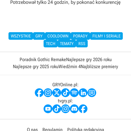
Potrzebował tylko 24 godzin, by pokonać konkurencję
WSZYSTKIE
GRY
COOLDOWN
PORADY
FILMY I SERIALE
TECH
TEMATY
RSS
Poradnik Gothic Remake
Najlepsze gry 2026 roku
Najlepsze gry 2025 roku
Wiedźmin 4
Najbliższe premiery
GRYOnline.pl:
tvgry.pl:
O nas
Regulamin
Polityka redakcyjna