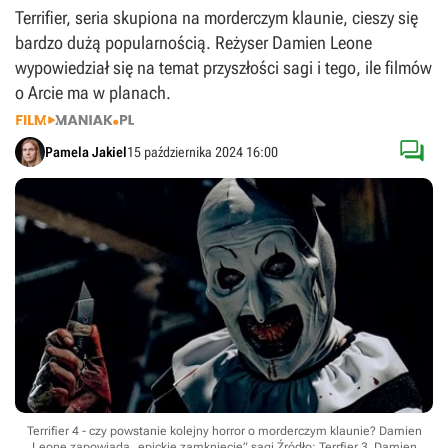
Terrifier, seria skupiona na morderczym klaunie, cieszy się
bardzo dużą popularnością. Reżyser Damien Leone
wypowiedział się na temat przyszłości sagi i tego, ile filmów
o Arcie ma w planach.

Pamela Jakiel
15 października 2024 16:00
Terrifier 4 - czy powstanie kolejny horror o morderczym klaunie? Damien
Leone zapowiada „epickie zamknięcie” sagi
Źródło: Terrfier 3, Damien