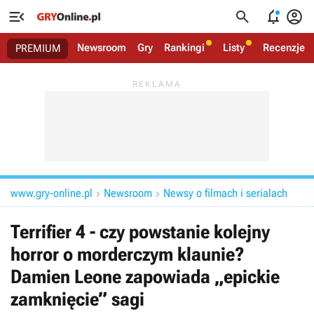




Newsroom
Gry
Rankingi
Listy
Recenzje
PREMIUM
www.gry-online.pl
Newsroom
Newsy o filmach i serialach


Terrifier 4 - czy powstanie kolejny
horror o morderczym klaunie?
Damien Leone zapowiada „epickie
zamknięcie” sagi