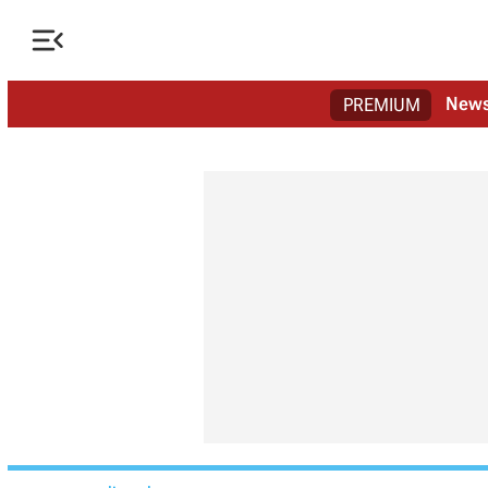

New
PREMIUM