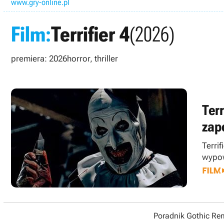
www.gry-online.pl
Film:
Terrifier 4
(2026)
premiera: 2026
horror, thriller
Ter
zap
Terri
wypow
Poradnik Gothic R