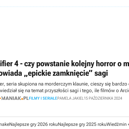
rifier 4 - czy powstanie kolejny horror 
owiada „epickie zamknięcie” sagi
fier, seria skupiona na morderczym klaunie, cieszy się bard
iedział się na temat przyszłości sagi i tego, ile filmów o Ar
FILMY I SERIALE
PAMELA JAKIEL
15 PAŹDZIERNIKA 2024
emake
Najlepsze gry 2026 roku
Najlepsze gry 2025 roku
Wiedźmin 