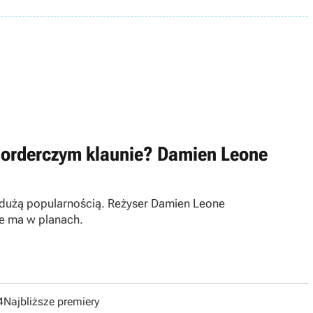
o morderczym klaunie? Damien Leone
zo dużą popularnością. Reżyser Damien Leone
cie ma w planach.
4
Najbliższe premiery