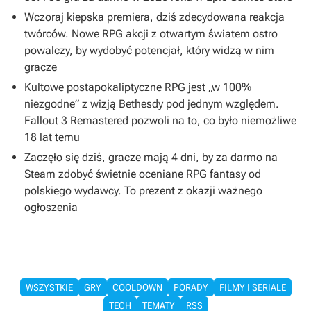
Wczoraj kiepska premiera, dziś zdecydowana reakcja
twórców. Nowe RPG akcji z otwartym światem ostro
powalczy, by wydobyć potencjał, który widzą w nim
gracze
Kultowe postapokaliptyczne RPG jest „w 100%
niezgodne” z wizją Bethesdy pod jednym względem.
Fallout 3 Remastered pozwoli na to, co było niemożliwe
18 lat temu
Zaczęło się dziś, gracze mają 4 dni, by za darmo na
Steam zdobyć świetnie oceniane RPG fantasy od
polskiego wydawcy. To prezent z okazji ważnego
ogłoszenia
WSZYSTKIE
GRY
COOLDOWN
PORADY
FILMY I SERIALE
TECH
TEMATY
RSS