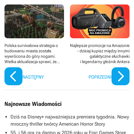
(Hari Seldon), Lou Llobell (Gaal Dornick), Laurę Birn
(Demerzel), Alfreda Enocha (Raych Foss) i Mido
Hamadę (Obrecht). Zdjęcia kręcono w Limerick w
Irlandii.
Polska survivalowa strategia o
Najlepsze promocje na Amazonie
budowaniu miasta została
- dzisiaj kupisz między innymi
wywrócona do góry nogami.
galaktyczne słuchawki
Wielka aktualizacja sprawi, że
i legendarny głośnik Ankera
Timberborn zaczniemy
poznawać od nowa
NASTĘPNY
POPRZEDNI
Najnowsze Wiadomości
Dziś na Disney+ najważniejsza premiera tygodnia. Nowy
mroczny thriller twórcy American Horror Story
55. i 56 gra za darmo w 2026 roku w Epic Games Store