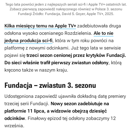
Tego lata powróci jeden z najlepszych seriali sci-fi i Apple TV+ ostatnich lat.
Zobacz pierwszą zapowiedź nakręconego również w Polsce 3. sezonu
Fundacji
Źródło: Fundacja, David S. Goyer, Apple TV+, 2025
.
Kilka miesięcy temu na Apple TV+
zadebiutowała druga
odsłona wysoko ocenianego
Rozdzielenia
.
Ale to nie
jedyna produkcja sci-fi
, która w tym roku powróci na
platformę z nowymi odcinkami. Już tego lata w serwisie
pojawi się
trzeci sezon cenionej przez krytyków
Fundacji
.
Do sieci właśnie trafił pierwszy zwiastun odsłony
, którą
kręcono także w naszym kraju.
Fundacja – zwiastun 3. sezonu
Udostępniona zapowiedź ujawniła dokładną datę premiery
trzeciej serii
Fundacji
.
Nowy sezon zadebiutuje na
platformie 11 lipca, a widzowie obejrzą dziesięć
odcinków
. Finałowy epizod tej odsłony zobaczymy 12
września.