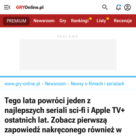




Newsroom
Gry
Rankingi
Listy
Recenzje
PREMIUM
www.gry-online.pl
Newsroom
Newsy o filmach i serialach


Tego lata powróci jeden z
najlepszych seriali sci-fi i Apple TV+
ostatnich lat. Zobacz pierwszą
zapowiedź nakręconego również w