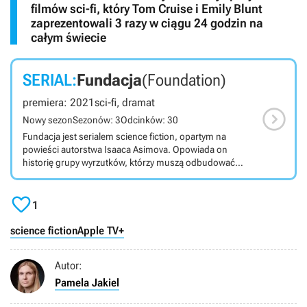
filmów sci-fi, który Tom Cruise i Emily Blunt
zaprezentowali 3 razy w ciągu 24 godzin na
całym świecie
SERIAL:
Fundacja
(Foundation)
premiera: 2021
sci-fi, dramat

Nowy sezon
Sezonów: 3
Odcinków: 30
Fundacja jest serialem science fiction, opartym na
powieści autorstwa Isaaca Asimova. Opowiada on
historię grupy wyrzutków, którzy muszą odbudować
cywilizację i ocalić ludzkość. Fundacja jest nakręconym
dla platformy Apple TV+ serialem, zliczanym do gatunku

science fiction. Powstał on na podstawie powieści o tym
1
samym tytule napisanej przez Isaaca Asimova. Jego
twórcami są Josh Friedman i David S. Goyer. Akcja
science fiction
Apple TV+
produkcji toczy się w odległej przyszłości. Ludzkość
zjednoczyła się w ramach Galaktycznego Imperium.
Autor:
Jego mir zaburza Hari Seldon, psychohistoryk, który
przepowiada, że cywilizację czekają milenia chaosu.
Pamela Jakiel
Katastrofie zapobiec może tylko grupa wyrzutków. Na
ekranie możemy zobaczyć między innymi Jareda Harrisa