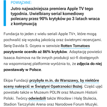
POWIĄZANE:
Jutro najważniejsza premiera Apple TV tego
tygodnia. Uwielbiany serial komediowy
polecany przez 90% krytyków po 3 latach wraca
z kontynuacją
Fundacja
to jeden z wielu seriali Apple TV+, które mogą
pochwalić się wysoką jakością oraz świetnymi recenzjami.
Serię Davida S. Goyera w serwisie
Rotten Tomatoes
pozytywnie oceniło aż 86% krytyków
. Adaptację powieści
Isaaca Asimova na tle innych produkcji sci-fi dostępnych
na wspomnianej platformie wyróżnia to, że
zdjęcia do niej
powstawały w Polsce
.
Ekipa
Fundacji
przybyła m.in. do Warszawy, by niektóre
sceny nakręcić w Świątyni Opatrzności Bożej
. Część ujęć
powstało także w Muzeum POLIN oraz Muzeum Historii
Polski. Twórcy
odwiedzili
także Wrocław i Halę Stulecia,
Stadion Tarczyński Arena oraz Narodowe Forum Muzyki.