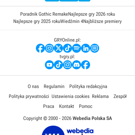
Poradnik Gothic Remake
Najlepsze gry 2026 roku
Najlepsze gry 2025 roku
Wiedźmin 4
Najbliższe premiery
GRYOnline.pl:
tvgry.pl:
O nas
Regulamin
Polityka redakcyjna
Polityka prywatności
Ustawienia cookies
Reklama
Zespół
Praca
Kontakt
Pomoc
Copyright © 2000 -
2026
Webedia Polska SA