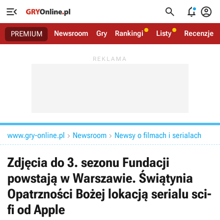




Newsroom
Gry
Rankingi
Listy
Recenzje
PREMIUM
www.gry-online.pl
Newsroom
Newsy o filmach i serialach


Zdjęcia do 3. sezonu Fundacji
powstają w Warszawie. Świątynia
Opatrzności Bożej lokacją serialu sci-
fi od Apple