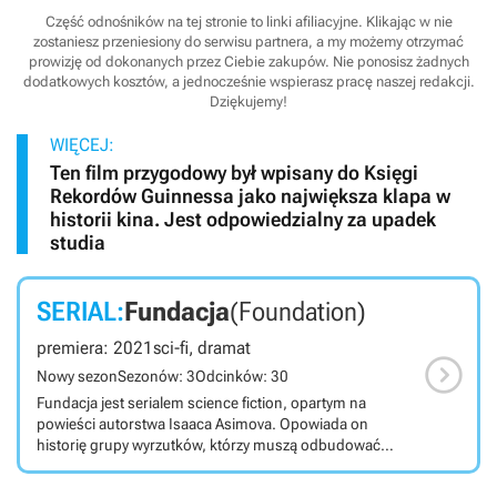
Część odnośników na tej stronie to linki afiliacyjne. Klikając w nie
zostaniesz przeniesiony do serwisu partnera, a my możemy otrzymać
prowizję od dokonanych przez Ciebie zakupów. Nie ponosisz żadnych
dodatkowych kosztów, a jednocześnie wspierasz pracę naszej redakcji.
Dziękujemy!
WIĘCEJ:
Ten film przygodowy był wpisany do Księgi
Rekordów Guinnessa jako największa klapa w
historii kina. Jest odpowiedzialny za upadek
studia
SERIAL:
Fundacja
(Foundation)
premiera: 2021
sci-fi, dramat

Nowy sezon
Sezonów: 3
Odcinków: 30
Fundacja jest serialem science fiction, opartym na
powieści autorstwa Isaaca Asimova. Opowiada on
historię grupy wyrzutków, którzy muszą odbudować
cywilizację i ocalić ludzkość. Fundacja jest nakręconym
dla platformy Apple TV+ serialem, zliczanym do gatunku