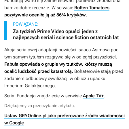
Fundacją
warto się zainteresować, ponieważ zebrała ona
bardzo dobre recenzje. W serwisie
Rotten Tomatoes
pozytywnie oceniło ją aż 86% krytyków
.
POWIĄZANE:
Za tydzień Prime Video opuści jeden z
najlepszych seriali science fiction ostatnich lat
Akcja serialowej adaptacji powieści Isaaca Asimova pod
tym samym tytułem rozgrywa się w odległej przyszłości.
Fabuła opowiada o grupie wyrzutków, którzy muszą
ocalić ludzkość przed katastrofą.
Bohaterowie stają przed
zadaniem odbudowy cywilizacji w obliczu upadku
Imperium Galaktycznego.
Serial
Fundacja
znajdziecie w serwisie
Apple TV+
.
Dziękujemy za przeczytanie artykułu.
Ustaw GRYOnline.pl jako preferowane źródło wiadomości
w Google