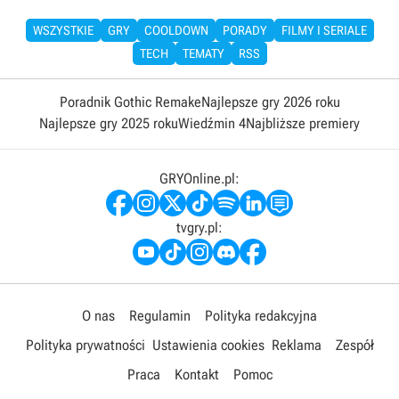
WSZYSTKIE
GRY
COOLDOWN
PORADY
FILMY I SERIALE
TECH
TEMATY
RSS
Poradnik Gothic Remake
Najlepsze gry 2026 roku
Najlepsze gry 2025 roku
Wiedźmin 4
Najbliższe premiery
GRYOnline.pl:
tvgry.pl:
O nas
Regulamin
Polityka redakcyjna
Polityka prywatności
Ustawienia cookies
Reklama
Zespół
Praca
Kontakt
Pomoc