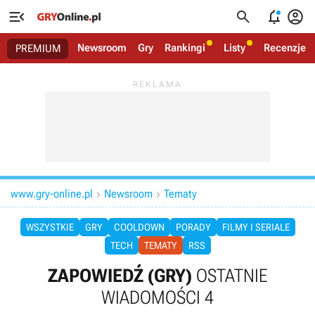




Newsroom
Gry
Rankingi
Listy
Recenzje
PREMIUM
www.gry-online.pl
Newsroom
Tematy


WSZYSTKIE
GRY
COOLDOWN
PORADY
FILMY I SERIALE
TECH
TEMATY
RSS
ZAPOWIEDŹ (GRY)
OSTATNIE
WIADOMOŚCI 4