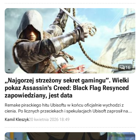
gruntowną modernizację popularnego survivalowego RPG akcji.

16
„Najgorzej strzeżony sekret gamingu”. Wielki
pokaz Assassin's Creed: Black Flag Resynced
zapowiedziany, jest data
Remake pirackiego hitu Ubisoftu w końcu oficjalnie wychodzi z
cienia. Po licznych przeciekach i spekulacjach Ubisoft zaprosił na
oficjalną prezentację Assassin’s Creed: Black Flag Resynced.
Kamil Kleszyk
20 kwietnia 2026 18:49