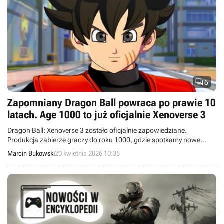

6
Zapomniany Dragon Ball powraca po prawie 10
latach. Age 1000 to już oficjalnie Xenoverse 3
Dragon Ball: Xenoverse 3 zostało oficjalnie zapowiedziane.
Produkcja zabierze graczy do roku 1000, gdzie spotkamy nowe
postacie stworzone przez śp. Akirę Toriyamę.
Marcin Bukowski
20 kwietnia 2026 10:35