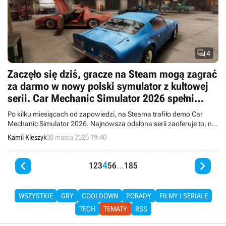

4
Zaczęło się dziś, gracze na Steam mogą zagrać
za darmo w nowy polski symulator z kultowej
serii. Car Mechanic Simulator 2026 spełni
wielkie marzenie fanów
Po kilku miesiącach od zapowiedzi, na Steama trafiło demo Car
Mechanic Simulator 2026. Najnowsza odsłona serii zaoferuje to, na
co od dawna czekali fani.
Kamil Kleszyk
30 marca 2026 19:40


4
1
2
3
5
6
...
185
WSZYSTKIE
GRY
COOLDOWN
PORADY
FILMY I SERIALE
TECH
TEMATY
RSS