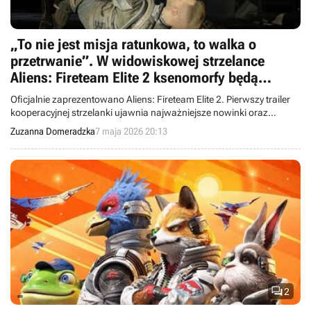
„To nie jest misja ratunkowa, to walka o
przetrwanie”. W widowiskowej strzelance
Aliens: Fireteam Elite 2 ksenomorfy będą
„groźniejsze niż kiedykolwiek”
Oficjalnie zaprezentowano Aliens: Fireteam Elite 2. Pierwszy trailer
kooperacyjnej strzelanki ujawnia najważniejsze nowinki oraz
rodzaje ksenomorfów.
Zuzanna Domeradzka
7 maja 2026 20:13

2