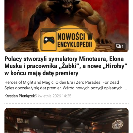

1
Polacy stworzyli symulatory Minotaura, Elona
Muska i pracownika „Żabki”, a nowe „Hirołsy”
w końcu mają datę premiery
Heroes of Might and Magic: Olden Era i Zero Parades: For Dead
Spies doczekały się dat premier. Wśród nowych pozycji opisanych w
Wielkiej Encyklopedii Gier warto zwrócić na trzy polskie dzieła, czyli
Krystian Pieniążek
5 kwietnia 2026 14:25
Minos, Solar Expanse i... Jaka Parówa, Wariacie?