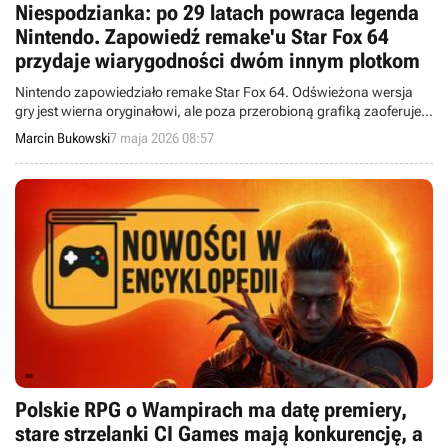
Niespodzianka: po 29 latach powraca legenda
Nintendo. Zapowiedź remake'u Star Fox 64
przydaje wiarygodności dwóm innym plotkom
Nintendo zapowiedziało remake Star Fox 64. Odświeżona wersja
gry jest wierna oryginałowi, ale poza przerobioną grafiką zaoferuje
też kilka nowych elementów.
Marcin Bukowski
7 maja 2026 08:57
Polskie RPG o Wampirach ma datę premiery,
stare strzelanki CI Games mają konkurencję, a