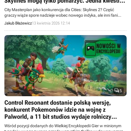
Skylines mogą tylko pomarzyć. Jedna kwestia
budzi duży niepokój
City Masterplan jako konkurencja dla Cities: Skylines 2? Część
graczy wiąże spore nadzieje wobec nowego indyka, ale inni fani
gatunku mają też sporo obaw.
Jakub Błażewicz
13 kwietnia 2026 12:14

5
Control Resonant dostanie polską wersję,
konkurent Pokemonów idzie na wojnę z
Palworld, a 11 bit studios wydaje rolniczy
thriller
Wśród pozycji dodanych do Wielkiej Encyklopedii Gier w minionym