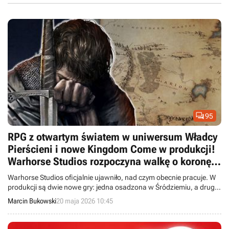

95
RPG z otwartym światem w uniwersum Władcy
Pierścieni i nowe Kingdom Come w produkcji!
Warhorse Studios rozpoczyna walkę o koronę
RPG
Warhorse Studios oficjalnie ujawniło, nad czym obecnie pracuje. W
produkcji są dwie nowe gry: jedna osadzona w Śródziemiu, a druga
w uniwersum Kingdom Come.
Marcin Bukowski
20 maja 2026 10:45