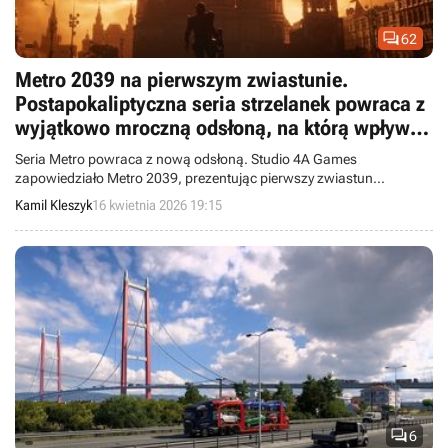

62
Metro 2039 na pierwszym zwiastunie.
Postapokaliptyczna seria strzelanek powraca z
wyjątkowo mroczną odsłoną, na którą wpływ
miały brutalne doświadczenia twórców
Seria Metro powraca z nową odsłoną. Studio 4A Games
zapowiedziało Metro 2039, prezentując pierwszy zwiastun
nadchodzącej produkcji.
Kamil Kleszyk
16 kwietnia 2026 19:15

6