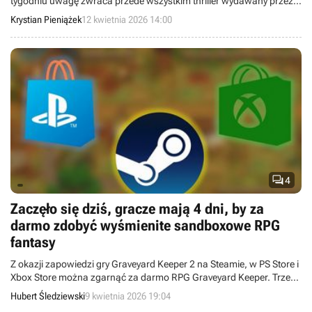
tygodniu uwagę zwraca przede wszystkim thriller wydawany przez
11 bit studios i nowy konkurent dla Palworld. Poza tym na wzmiankę
Krystian Pieniążek
12 kwietnia 2026 14:00
zasługuje fakt, że Control Resonant otrzyma polską wersję
językową.

4
Zaczęło się dziś, gracze mają 4 dni, by za
darmo zdobyć wyśmienite sandboxowe RPG
fantasy
Z okazji zapowiedzi gry Graveyard Keeper 2 na Steamie, w PS Store i
Xbox Store można zgarnąć za darmo RPG Graveyard Keeper. Trzeba
jednak się pospieszyć.
Hubert Śledziewski
9 kwietnia 2026 19:04