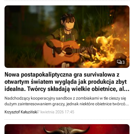

3
Nowa postapokaliptyczna gra survivalowa z
otwartym światem wygląda jak produkcja zbyt
idealna. Twórcy składają wielkie obietnice, ale
gracze są pełni wątpliwości
Nadchodzący kooperacyjny sandbox z zombiakami w tle cieszy się
dużym zainteresowaniem graczy, jednak niektóre obietnice twórców
Never Be Alone wzbudzają ogromne wątpliwości użytkowników
Krzysztof Kałuziński
7 kwietnia 2026 17:45
Steama.