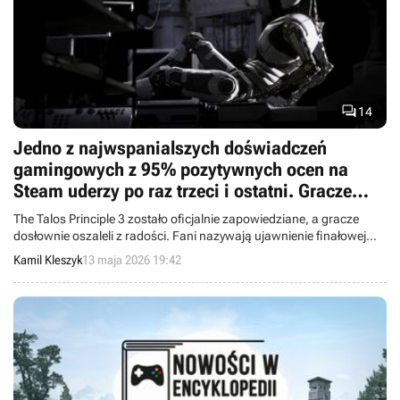

14
Jedno z najwspanialszych doświadczeń
gamingowych z 95% pozytywnych ocen na
Steam uderzy po raz trzeci i ostatni. Gracze
mówią wprost: „najlepsza wiadomość roku”
The Talos Principle 3 zostało oficjalnie zapowiedziane, a gracze
dosłownie oszaleli z radości. Fani nazywają ujawnienie finałowej
odsłony kultowej serii gier logicznych „najlepszą wiadomością
Kamil Kleszyk
13 maja 2026 19:42
roku”.