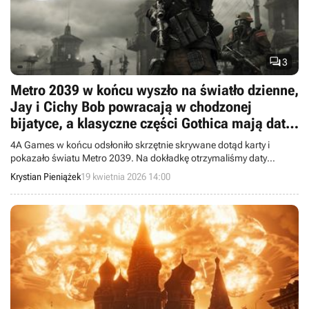

3
Metro 2039 w końcu wyszło na światło dzienne,
Jay i Cichy Bob powracają w chodzonej
bijatyce, a klasyczne części Gothica mają daty
premier na konsolach
4A Games w końcu odsłoniło skrzętnie skrywane dotąd karty i
pokazało światu Metro 2039. Na dokładkę otrzymaliśmy daty
premier konsolowych wersji klasycznych Gothiców.
Krystian Pieniążek
19 kwietnia 2026 14:00