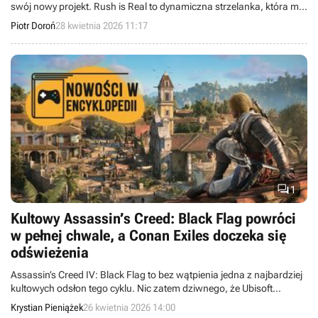
swój nowy projekt. Rush is Real to dynamiczna strzelanka, która ma
zrewolucjonizować gatunek poprzez odrzucenie chaosu i zbędnych
Piotr Doroń
28 kwietnia 2026 11:17
mechanik na rzecz umiejętności graczy.

1
Kultowy Assassin’s Creed: Black Flag powróci
w pełnej chwale, a Conan Exiles doczeka się
odświeżenia
Assassin’s Creed IV: Black Flag to bez wątpienia jedna z najbardziej
kultowych odsłon tego cyklu. Nic zatem dziwnego, że Ubisoft
zdecydował się na jej odświeżenie. Poza tym w Wielkiej Encyklopedii
Krystian Pieniążek
26 kwietnia 2026 14:00
Gier opisaliśmy między innymi Conan Exiles Enhanced, czyli