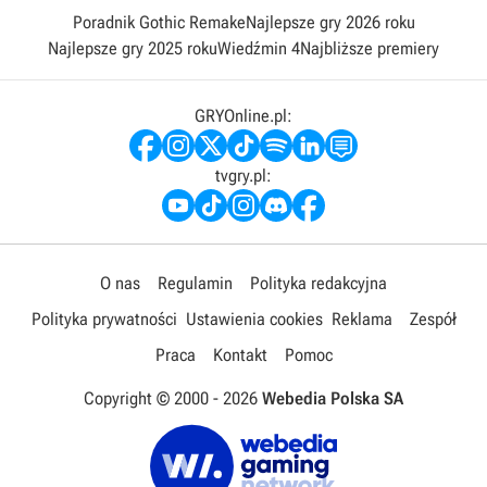
Poradnik Gothic Remake
Najlepsze gry 2026 roku
Najlepsze gry 2025 roku
Wiedźmin 4
Najbliższe premiery
GRYOnline.pl:
tvgry.pl:
O nas
Regulamin
Polityka redakcyjna
Polityka prywatności
Ustawienia cookies
Reklama
Zespół
Praca
Kontakt
Pomoc
Copyright © 2000 -
2026
Webedia Polska SA