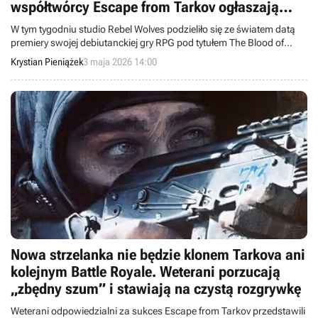
współtwórcy Escape from Tarkov ogłaszają
nowy projekt
W tym tygodniu studio Rebel Wolves podzieliło się ze światem datą
premiery swojej debiutanckiej gry RPG pod tytułem The Blood of
Dawnwalker. Ponadto do Wielkiej Encyklopedii gier trafiła między
Krystian Pieniążek
3 maja 2026 14:00
innymi strzelanka wyglądająca niczym stare, budżetowe dzieła CI
Games oraz nowy projekt współtwórców Escape from Tarkov.
Nowa strzelanka nie będzie klonem Tarkova ani
kolejnym Battle Royale. Weterani porzucają
„zbędny szum” i stawiają na czystą rozgrywkę
Weterani odpowiedzialni za sukces Escape from Tarkov przedstawili