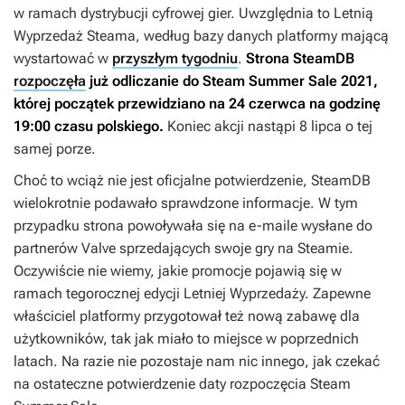
w ramach dystrybucji cyfrowej gier. Uwzględnia to Letnią
Wyprzedaż Steama, według bazy danych platformy mającą
wystartować w
przyszłym tygodniu
.
Strona SteamDB
rozpoczęła
już odliczanie do Steam Summer Sale 2021,
której początek przewidziano na 24 czerwca na godzinę
19:00 czasu polskiego.
Koniec akcji nastąpi 8 lipca o tej
samej porze.
Choć to wciąż nie jest oficjalne potwierdzenie, SteamDB
wielokrotnie podawało sprawdzone informacje. W tym
przypadku strona powoływała się na e-maile wysłane do
partnerów Valve sprzedających swoje gry na Steamie.
Oczywiście nie wiemy, jakie promocje pojawią się w
ramach tegorocznej edycji Letniej Wyprzedaży. Zapewne
właściciel platformy przygotował też nową zabawę dla
użytkowników, tak jak miało to miejsce w poprzednich
latach. Na razie nie pozostaje nam nic innego, jak czekać
na ostateczne potwierdzenie daty rozpoczęcia Steam