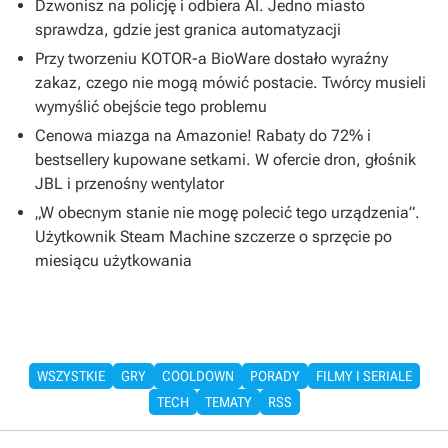
Dzwonisz na policję i odbiera AI. Jedno miasto
sprawdza, gdzie jest granica automatyzacji
Przy tworzeniu KOTOR-a BioWare dostało wyraźny
zakaz, czego nie mogą mówić postacie. Twórcy musieli
wymyślić obejście tego problemu
Cenowa miazga na Amazonie! Rabaty do 72% i
bestsellery kupowane setkami. W ofercie dron, głośnik
JBL i przenośny wentylator
„W obecnym stanie nie mogę polecić tego urządzenia”.
Użytkownik Steam Machine szczerze o sprzęcie po
miesiącu użytkowania
WSZYSTKIE
GRY
COOLDOWN
PORADY
FILMY I SERIALE
TECH
TEMATY
RSS