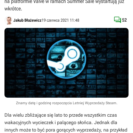
na platformie Valve w ramach Summer Sale wystartują już
wkrótce.

52
Jakub Błażewicz
19 czerwca 2021 11:48
Znamy datę i godzinę rozpoczęcia Letniej Wyprzedaży Steam.
Dla wielu zbliżające się lato to przede wszystkim czas
wakacyjnych wycieczek i palącego słońca. Jednak dla
innych może to być pora gorących wyprzedaży, na przykład