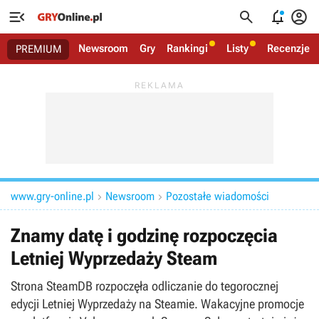




Newsroom
Gry
Rankingi
Listy
Recenzje
PREMIUM
www.gry-online.pl
Newsroom
Pozostałe wiadomości


Znamy datę i godzinę rozpoczęcia
Letniej Wyprzedaży Steam
Strona SteamDB rozpoczęła odliczanie do tegorocznej
edycji Letniej Wyprzedaży na Steamie. Wakacyjne promocje