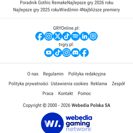
Poradnik Gothic Remake
Najlepsze gry 2026 roku
Najlepsze gry 2025 roku
Wiedźmin 4
Najbliższe premiery
GRYOnline.pl:
tvgry.pl:
O nas
Regulamin
Polityka redakcyjna
Polityka prywatności
Ustawienia cookies
Reklama
Zespół
Praca
Kontakt
Pomoc
Copyright © 2000 -
2026
Webedia Polska SA