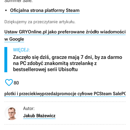
Summer Sale.
Oficjalna strona platformy Steam
Dziękujemy za przeczytanie artykułu.
Ustaw GRYOnline.pl jako preferowane źródło wiadomości
w Google
WIĘCEJ:
Zaczęło się dziś, gracze mają 7 dni, by za darmo
na PC zdobyć znakomitą strzelankę z
bestsellerowej serii Ubisoftu

80
plotki i przecieki
wyprzedaż
promocje cyfrowe PC
Steam Sale
PC
Autor:
Jakub Błażewicz