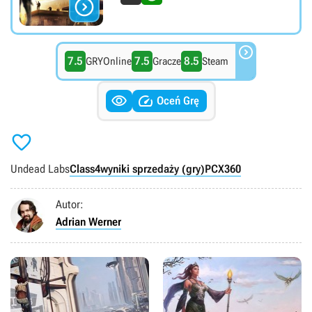


7.5
7.5
8.5
GRYOnline
Gracze
Steam


Oceń Grę

Undead Labs
Class4
wyniki sprzedaży (gry)
PC
X360
Autor:
Adrian Werner