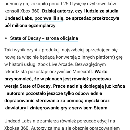
premiery grę zakupiło ponad 250 tysięcy użytkowników
konsoli Xbox 360.
Dzisiaj autorzy, czyli ludzie ze studia
Undead Labs,
pochwalili się
, że sprzedaż przekroczyła
pół miliona egzemplarzy
.
State of Decay – strona oficjalna
Taki wynik czyni z produkcji najszybciej sprzedająca się
nową (a więc nie będącą konwersją z innych platform) grę
w historii usługi Xbox Live Arcade. Bezwzględnym
rekordzistą pozostaje oczywiście
Minecraft
.
Warto
przypomnieć, że w planach jest również pecetowa
wersja
State of Decay
. Prace nad nią dobiegają już końca
i autorom pozostało jeszcze tylko odpowiednie
dopracowanie sterowania za pomocą myszki oraz
klawiatury i zintegrowanie gry z serwisem Steam
.
Undead Labs nie zamierza również porzucać edycji na
Xboksa 360. Autorzy zajmują się obecnie opracowaniem