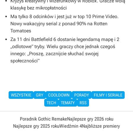
Kryzys kreatywny i wizerunkowy w Roblox. Gracze wolą
klasykę bez mikropłatności
Ma tylko 8 odcinków i jest już w top 10 Prime Video.
Nowy wakacyjny serial z ponad 90% na Rotten
Tomatoes
Za 11 dni Battlefield 6 dostanie legendarną mapę i 2
„odlotowe” tryby. Wielu graczy chce jednak czegoś
innego: „Proszę, zacznijcie słuchać swojej
społeczności”
WSZYSTKIE
GRY
COOLDOWN
PORADY
FILMY I SERIALE
TECH
TEMATY
RSS
Poradnik Gothic Remake
Najlepsze gry 2026 roku
Najlepsze gry 2025 roku
Wiedźmin 4
Najbliższe premiery