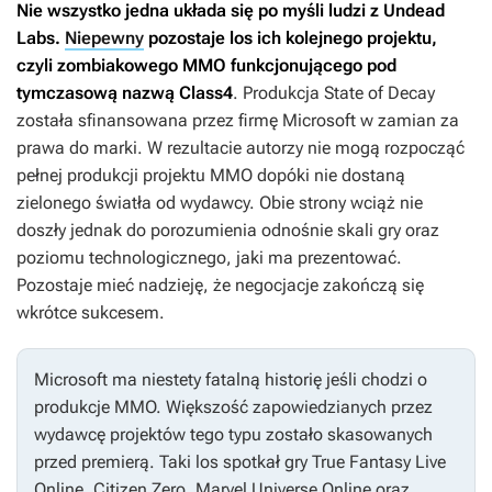
Nie wszystko jedna układa się po myśli ludzi z Undead
Labs.
Niepewny
pozostaje los ich kolejnego projektu,
czyli zombiakowego MMO funkcjonującego pod
tymczasową nazwą
Class4
. Produkcja
State of Decay
została sfinansowana przez firmę Microsoft w zamian za
prawa do marki. W rezultacie autorzy nie mogą rozpocząć
pełnej produkcji projektu MMO dopóki nie dostaną
zielonego światła od wydawcy. Obie strony wciąż nie
doszły jednak do porozumienia odnośnie skali gry oraz
poziomu technologicznego, jaki ma prezentować.
Pozostaje mieć nadzieję, że negocjacje zakończą się
wkrótce sukcesem.
Microsoft ma niestety fatalną historię jeśli chodzi o
produkcje MMO. Większość zapowiedzianych przez
wydawcę projektów tego typu zostało skasowanych
przed premierą. Taki los spotkał gry
True Fantasy Live
Online
,
Citizen Zero
,
Marvel Universe Online
oraz