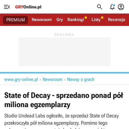




Newsroom
Gry
Rankingi
Listy
Recenzje
PREMIUM
www.gry-online.pl
Newsroom
Newsy o grach


State of Decay - sprzedano ponad pół
miliona egzemplarzy
Studio Undead Labs ogłosiło, że sprzedaż State of Decay
przekroczyła pół miliona egzemplarzy. Pomimo tego