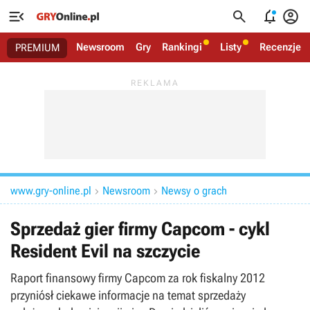




Newsroom
Gry
Rankingi
Listy
Recenzje
PREMIUM
www.gry-online.pl
Newsroom
Newsy o grach


Sprzedaż gier firmy Capcom - cykl
Resident Evil na szczycie
Raport finansowy firmy Capcom za rok fiskalny 2012
przyniósł ciekawe informacje na temat sprzedaży