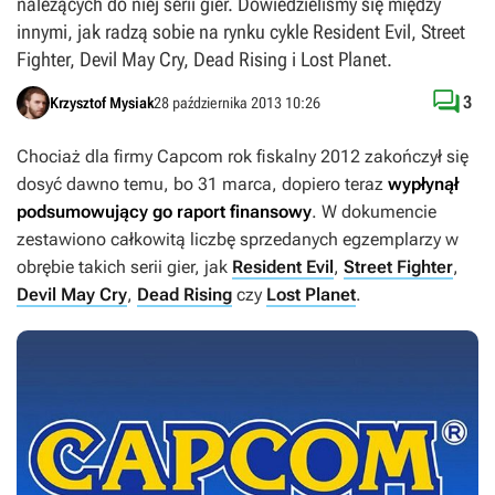
należących do niej serii gier. Dowiedzieliśmy się między
innymi, jak radzą sobie na rynku cykle Resident Evil, Street
Fighter, Devil May Cry, Dead Rising i Lost Planet.

3
Krzysztof Mysiak
28 października 2013 10:26
Chociaż dla firmy Capcom rok fiskalny 2012 zakończył się
dosyć dawno temu, bo 31 marca, dopiero teraz
wypłynął
podsumowujący go raport finansowy
. W dokumencie
zestawiono całkowitą liczbę sprzedanych egzemplarzy w
obrębie takich serii gier, jak
Resident Evil
,
Street Fighter
,
Devil May Cry
,
Dead Rising
czy
Lost Planet
.