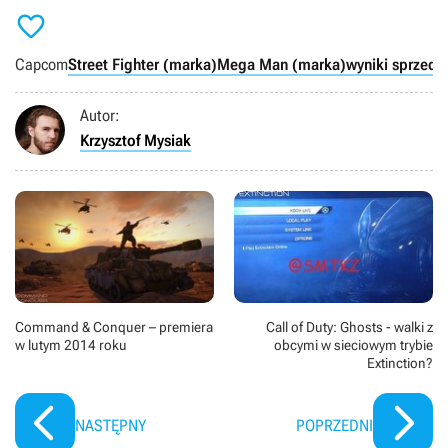

Capcom
Street Fighter (marka)
Mega Man (marka)
wyniki sprzeda
Autor:
Krzysztof Mysiak
Command & Conquer – premiera
Call of Duty: Ghosts - walki z
w lutym 2014 roku
obcymi w sieciowym trybie
Extinction?
NASTĘPNY
POPRZEDNI