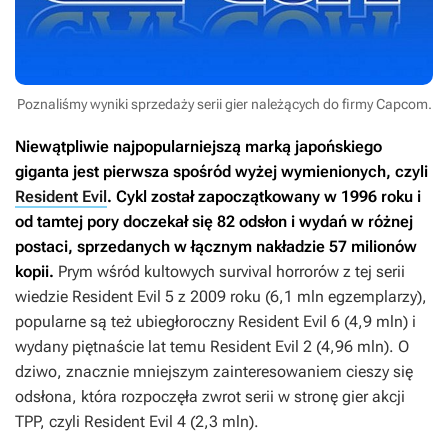
Poznaliśmy wyniki sprzedaży serii gier należących do firmy Capcom.
Niewątpliwie najpopularniejszą marką japońskiego
giganta jest pierwsza spośród wyżej wymienionych, czyli
Resident Evil
. Cykl został zapoczątkowany w 1996 roku i
od tamtej pory doczekał się 82 odsłon i wydań w różnej
postaci, sprzedanych w łącznym nakładzie 57 milionów
kopii.
Prym wśród kultowych survival horrorów z tej serii
wiedzie
Resident Evil 5
z 2009 roku (6,1 mln egzemplarzy),
popularne są też ubiegłoroczny
Resident Evil 6
(4,9 mln) i
wydany piętnaście lat temu
Resident Evil 2
(4,96 mln). O
dziwo, znacznie mniejszym zainteresowaniem cieszy się
odsłona, która rozpoczęła zwrot serii w stronę gier akcji
TPP, czyli
Resident Evil 4
(2,3 mln).