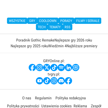
WSZYSTKIE
GRY
COOLDOWN
PORADY
FILMY I SERIALE
TECH
TEMATY
RSS
Poradnik Gothic Remake
Najlepsze gry 2026 roku
Najlepsze gry 2025 roku
Wiedźmin 4
Najbliższe premiery
GRYOnline.pl:
tvgry.pl:
O nas
Regulamin
Polityka redakcyjna
Polityka prywatności
Ustawienia cookies
Reklama
Zespół