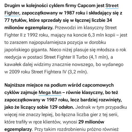
Drugim w kolejności cyklem firmy Capcom jest
Street
Fighter
, zapoczątkowany w 1987 roku i
składający się z
77 tytułów, które sprzedały się w łącznej liczbie 34
milionów egzemplarzy.
Przewodzi im klasyczny
Street
Fighter II
z 1992 roku, mający na koncie 6,3 mln kopii – jest
to zarazem najpopularniejsza pozycja w dorobku
japońskiego giganta. Nieco niżej plasuje się młodsza o rok
reedycja w postaci
Street Fighter II Turbo
(4,1 mln), a
kawałek dalej widzimy znacznie nowszego, bo wydanego
w 2009 roku
Street Fightera IV
(3,2 mln).
Najniższe miejsce na podium wśród capcomowych
cyklów zajmuje
Mega Man
– równie klasyczny, bo też
zapoczątkowany w 1987 roku, lecz bardziej rozwinięty,
jako że liczący sobie 129 odsłon.
Jednak w tym przypadku
więcej nie znaczy lepiej, bo łączna liczba gier z tej serii,
które trafiły w ręce klientów, wynosi
29 milionów
egzemplarzy
. Przy takim rozdrobnieniu próżno również