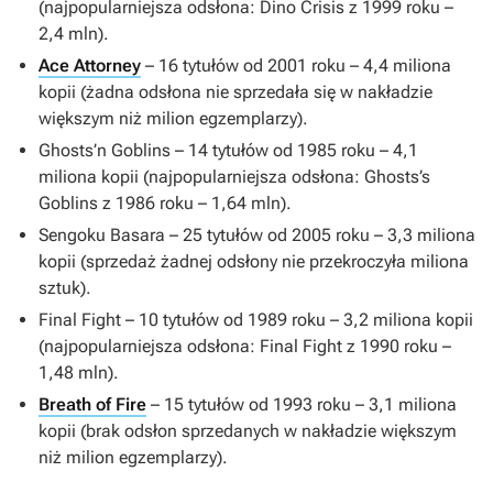
(najpopularniejsza odsłona:
Dino Crisis
z 1999 roku –
2,4 mln).
Ace Attorney
– 16 tytułów od 2001 roku – 4,4 miliona
kopii (żadna odsłona nie sprzedała się w nakładzie
większym niż milion egzemplarzy).
Ghosts’n Goblins
– 14 tytułów od 1985 roku – 4,1
miliona kopii (najpopularniejsza odsłona:
Ghosts’s
Goblins
z 1986 roku – 1,64 mln).
Sengoku Basara
– 25 tytułów od 2005 roku – 3,3 miliona
kopii (sprzedaż żadnej odsłony nie przekroczyła miliona
sztuk).
Final Fight
– 10 tytułów od 1989 roku – 3,2 miliona kopii
(najpopularniejsza odsłona:
Final Fight
z 1990 roku –
1,48 mln).
Breath of Fire
– 15 tytułów od 1993 roku – 3,1 miliona
kopii (brak odsłon sprzedanych w nakładzie większym
niż milion egzemplarzy).