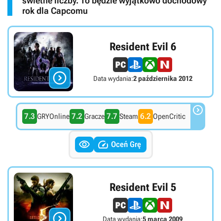
świetne liczby. To będzie wyjątkowo dochodowy
rok dla Capcomu
Resident Evil 6

Data wydania:
2 października 2012

7.3
7.2
7.7
6.2
GRYOnline
Gracze
Steam
OpenCritic


Oceń Grę
Resident Evil 5

Data wydania:
5 marca 2009