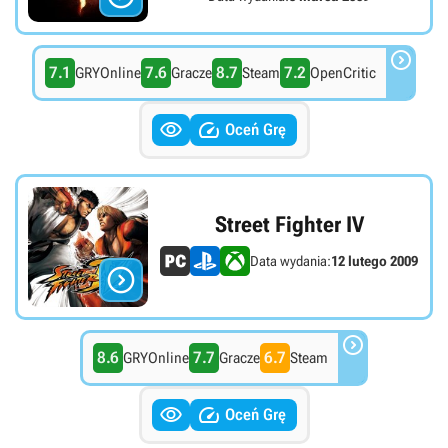

7.1
7.6
8.7
7.2
GRYOnline
Gracze
Steam
OpenCritic


Oceń Grę
Street Fighter IV
Data wydania:
12 lutego 2009


8.6
7.7
6.7
GRYOnline
Gracze
Steam


Oceń Grę