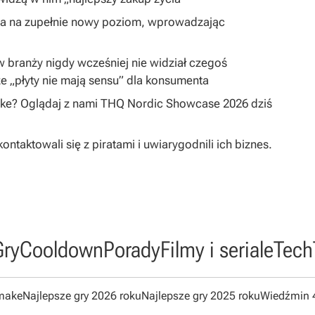
ta na zupełnie nowy poziom, wprowadzając
 w branży nigdy wcześniej nie widział czegoś
e „płyty nie mają sensu” dla konsumenta
ake? Oglądaj z nami THQ Nordic Showcase 2026 dziś
taktowali się z piratami i uwiarygodnili ich biznes.
Gry
Cooldown
Porady
Filmy i seriale
Tech
emake
Najlepsze gry 2026 roku
Najlepsze gry 2025 roku
Wiedźmin 