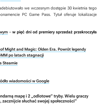
debiutowało we wczesnym dostępie 30 kwietnia tego
bonamencie PC Game Pass. Tytuł oferuje lokalizacje
owym
–
w pięć dni od premiery sprzedaż przekroczyła
f Might and Magic: Olden Era. Powrót legendy
oMM po latach stagnacji
na Steamie
ródło wiadomości w Google
gendarną mapę i 2 „odlotowe” tryby. Wielu graczy
, zacznijcie słuchać swojej społeczności”