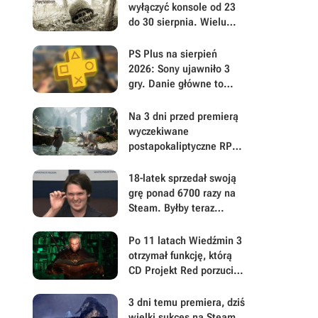
wyłączyć konsole od 23
do 30 sierpnia. Wielu
graczy wątpi jednak w
powodzenie akcji
PS Plus na sierpień
2026: Sony ujawniło 3
gry. Danie główne to
polski postapokaliptyczny
hit z otwartym światem
Na 3 dni przed premierą
wyczekiwane
postapokaliptyczne RPG
akcji z otwartym światem
niepokoi w ważnej
18-latek sprzedał swoją
kwestii. Można już
grę ponad 6700 razy na
pobierać Beast of
Steam. Byłby teraz
Reincarnation
milionerem, gdyby 99,9%
kupujących nie dokonało
Po 11 latach Wiedźmin 3
zwrotu
otrzymał funkcję, którą
CD Projekt Red porzucił
przed premierą i nigdy
nie dokończył. Niektóre
3 dni temu premiera, dziś
rzeczy gracze zobaczą po
wielki sukces na Steam.