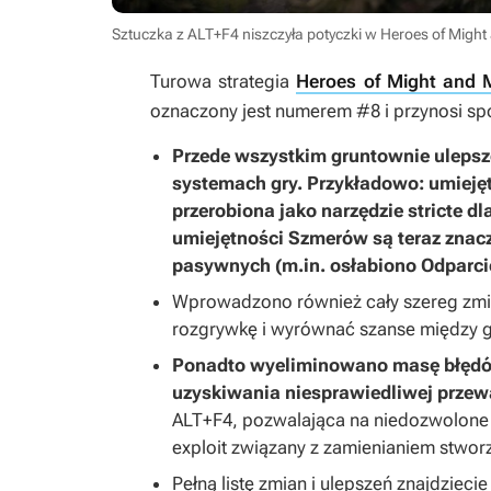
Sztuczka z ALT+F4 niszczyła potyczki w Heroes of Migh
Turowa strategia
Heroes of Might and 
oznaczony jest numerem #8 i przynosi sp
Przede wszystkim gruntownie ulepsz
systemach gry.
Przykładowo: umieję
przerobiona jako narzędzie stricte d
umiejętności Szmerów są teraz znac
pasywnych (m.in. osłabiono Odparci
Wprowadzono również cały szereg zmi
rozgrywkę i wyrównać szanse między 
Ponadto wyeliminowano masę błędów
uzyskiwania niesprawiedliwej przew
ALT+F4, pozwalająca na niedozwolone po
exploit związany z zamienianiem stwor
Pełną listę zmian i ulepszeń znajdzieci