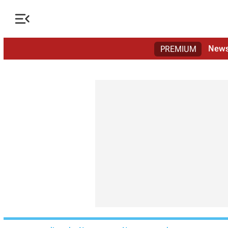

New
PREMIUM