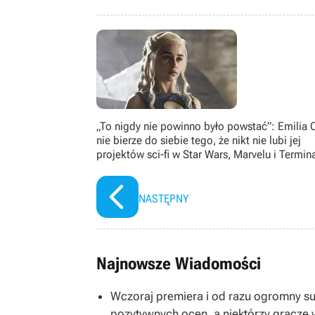
grom pecetowym. Wielbiciel niszow
gatunku immersive sim, jak równie
książek, seriali, filmów i komiksów.
„To nigdy nie powinno było powstać”: Emilia 
nie bierze do siebie tego, że nikt nie lubi jej
projektów sci-fi w Star Wars, Marvelu i Termin
NASTĘPNY
Najnowsze Wiadomości
Wczoraj premiera i od razu ogromny s
pozytywnych ocen, a niektórzy gracze 