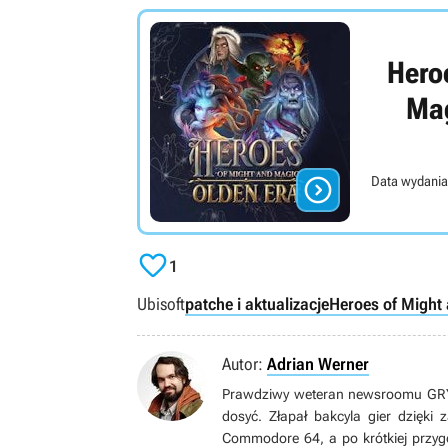
Hero
Mag

Data wydania

1
Ubisoft
patche i aktualizacje
Heroes of Might
Autor:
Adrian Werner
Prawdziwy weteran newsroomu GRYOn
dosyć. Złapał bakcyla gier dzięki
Commodore 64, a po krótkiej przyg