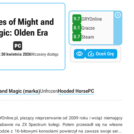

9.7
GRYOnline
es of Might and
8.1
Gracze
ic: Olden Era
8.7
Steam


Oceń Grę
:
30 kwietnia 2026
Wczesny dostęp
 and Magic (marka)
Unfrozen
Hooded Horse
PC
line.pl, piszący nieprzerwanie od 2009 roku i wciąż niemający
 zabawie na ZX Spectrum kolegi. Potem przesiadł się na własne
odzie z 16-bitowymi konsolami powierzył na zawsze swoje serce