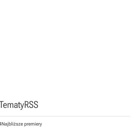
Tematy
RSS
4
Najbliższe premiery