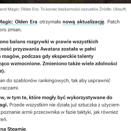
t and Magic: Olden Era. To koniec bezkarności oszustów
Źródło: Ubisoft
.
Magic: Olden Era
otrzymała
nową aktualizację
. Patch
oro zmian.
ono balans rozgrywki w prawie wszystkich
tność przyzwania Awatara została w pełni
la magów, podczas gdy eksperckie talenty
ząco wzmocnione. Zmieniono także wiele zdolności
e).
an do szablonów rankingowych, tak aby usprawnić
graczami.
, w tym te, które mogły być wykorzystywane do
agi.
Przede wszystkim nie działa już sztuczka z użyciem
znanie armii przeciwnika w fazie taktyki, jak również
zeń.
e
na Steamie
.