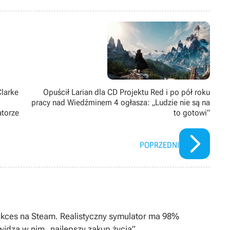
ych produkcji, w tym zwłaszcza przygodówek, RPG-ów oraz gier z
ż pasjonat modów. Poza grami pożeracz fabuł w każdej postaci –
Clarke
Opuścił Larian dla CD Projektu Red i po pół roku
pracy nad Wiedźminem 4 ogłasza: „Ludzie nie są na
atorze
to gotowi”
POPRZEDNI
ukces na Steam. Realistyczny symulator ma 98%
widzą w nim „najlepszy zakup życia”