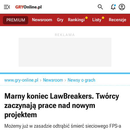




Newsroom
Gry
Rankingi
Listy
Recenzje
PREMIUM
www.gry-online.pl
Newsroom
Newsy o grach


Marny koniec LawBreakers. Twórcy
zaczynają prace nad nowym
projektem
Możemy już w zasadzie odtrąbić śmierć sieciowego FPS-a