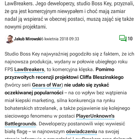
LawBreakers. Jego deweloperzy, studio Boss Key, przyznali,
że gra jest komercyjnym niewypałem i choć mają zamiar
nadal ją wspierać w obecnej postaci, muszą zająć się także
nowymi projektami.

10
Jakub Mirowski
6 kwietnia 2018 09:33
Studio Boss Key najwyraźniej pogodziło się z faktem, że ich
najnowsza produkcja, wydany w połowie ubiegłego roku
FPS
LawBreakers
, to komercyjna klęska.
Pomimo
przyzwoitych recenzji projektowi Cliffa Bleszinskiego
(twórcy serii
Gears of War
)
nie udało się zyskać
oczekiwanej popularności
– na co wpływ bez wątpienia
miał kiepski marketing, silna konkurencja na rynku
bohaterskich strzelanek, a także pojawienie się kolejnego
sieciowego fenomenu w postaci
PlayerUnknown’s
Battlegrounds
. Deweloperzy postanowili więc wywiesić
białą flagę – w najnowszym
oświadczeniu
na swojej