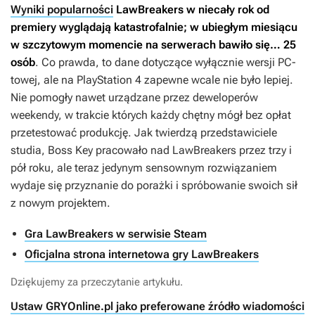
Wyniki popularności
LawBreakers
w niecały rok od
premiery wyglądają katastrofalnie; w ubiegłym miesiącu
w szczytowym momencie na serwerach bawiło się… 25
osób
. Co prawda, to dane dotyczące wyłącznie wersji PC-
towej, ale na PlayStation 4 zapewne wcale nie było lepiej.
Nie pomogły nawet urządzane przez deweloperów
weekendy, w trakcie których każdy chętny mógł bez opłat
przetestować produkcję. Jak twierdzą przedstawiciele
studia, Boss Key pracowało nad
LawBreakers
przez trzy i
pół roku, ale teraz jedynym sensownym rozwiązaniem
wydaje się przyznanie do porażki i spróbowanie swoich sił
z nowym projektem.
Gra LawBreakers w serwisie Steam
Oficjalna strona internetowa gry LawBreakers
Dziękujemy za przeczytanie artykułu.
Ustaw GRYOnline.pl jako preferowane źródło wiadomości