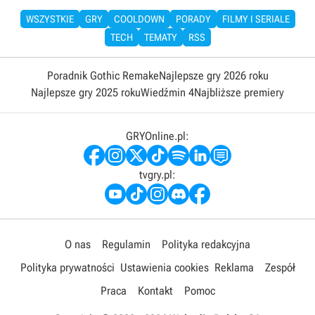
WSZYSTKIE
GRY
COOLDOWN
PORADY
FILMY I SERIALE
TECH
TEMATY
RSS
Poradnik Gothic Remake
Najlepsze gry 2026 roku
Najlepsze gry 2025 roku
Wiedźmin 4
Najbliższe premiery
GRYOnline.pl:
tvgry.pl:
O nas
Regulamin
Polityka redakcyjna
Polityka prywatności
Ustawienia cookies
Reklama
Zespół
Praca
Kontakt
Pomoc