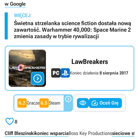
w Google
WIĘCEJ:
Świetna strzelanka science fiction dostała nową
zawartość. Warhammer 40,000: Space Marine 2
zmienia zasady w trybie rywalizacji
LawBreakers
Koniec działania:
8 sierpnia 2017




6.2
6.5
Oceń Grę
Gracze
Steam

8
Cliff Bleszinski
koniec wsparcia
Boss Key Productions
sieciowe strz