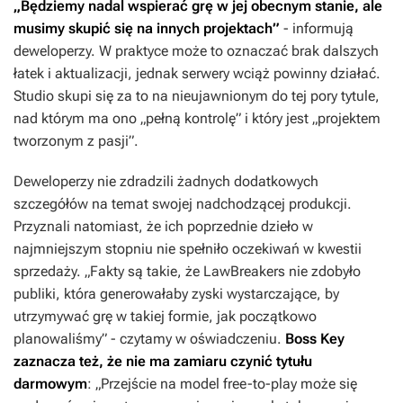
„Będziemy nadal wspierać grę w jej obecnym stanie, ale
musimy skupić się na innych projektach”
- informują
deweloperzy. W praktyce może to oznaczać brak dalszych
łatek i aktualizacji, jednak serwery wciąż powinny działać.
Studio skupi się za to na nieujawnionym do tej pory tytule,
nad którym ma ono „pełną kontrolę” i który jest „projektem
tworzonym z pasji”.
Deweloperzy nie zdradzili żadnych dodatkowych
szczegółów na temat swojej nadchodzącej produkcji.
Przyznali natomiast, że ich poprzednie dzieło w
najmniejszym stopniu nie spełniło oczekiwań w kwestii
sprzedaży. „Fakty są takie, że
LawBreakers
nie zdobyło
publiki, która generowałaby zyski wystarczające, by
utrzymywać grę w takiej formie, jak początkowo
planowaliśmy” - czytamy w oświadczeniu.
Boss Key
zaznacza też, że nie ma zamiaru czynić tytułu
darmowym
: „Przejście na model free-to-play może się