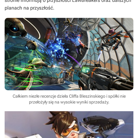
stronie informują o przyszłości
LawBreakers
oraz dalszych
planach na przyszłość.
Całkiem niezłe recenzje dzieła Cliffa Bleszinskiego i spółki nie
przełożyły się na wysokie wyniki sprzedaży.