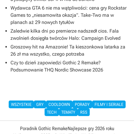
Wydawca GTA 6 nie ma wątpliwości: cena gry Rockstar
Games to „niesamowita okazja”. Take-Two ma w
planach aż 29 nowych tytułów
Zaledwie kilka dni po premierze nadszedł cios. Fala
zwolnień dosięgła twórców Halo: Campaign Evolved
Groszowy hit na Amazonie! Ta kieszonkowa latarka za
26 zł ma wszystko, czego potrzeba
Czy to dzień zapowiedzi Gothic 2 Remake?
Podsumowanie THQ Nordic Showcase 2026
WSZYSTKIE
GRY
COOLDOWN
PORADY
FILMY I SERIALE
TECH
TEMATY
RSS
Poradnik Gothic Remake
Najlepsze gry 2026 roku