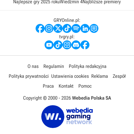
Najlepsze gry 2025 roku
Wiedźmin 4
Najbliższe premiery
GRYOnline.pl:
tvgry.pl:
O nas
Regulamin
Polityka redakcyjna
Polityka prywatności
Ustawienia cookies
Reklama
Zespół
Praca
Kontakt
Pomoc
Copyright © 2000 -
2026
Webedia Polska SA