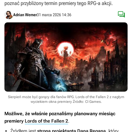
poznać przybliżony termin premiery tego RPG-a akcji.

Adrian Werner
31 marca 2026 14:36
Sierpień może być gorący dla fanów RPG. Lords of the Fallen 2 z nagłym
wyciekiem okna premiery
Źródło: CI Games
.
Możliwe, że właśnie poznaliśmy planowany miesiąc
premiery
Lords of the Fallen 2
.
Źródłem jest
strona projektanta Dana Regana
, który