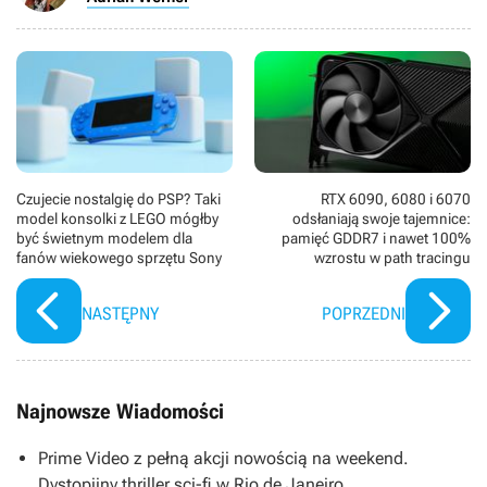
Czujecie nostalgię do PSP? Taki
RTX 6090, 6080 i 6070
model konsolki z LEGO mógłby
odsłaniają swoje tajemnice:
być świetnym modelem dla
pamięć GDDR7 i nawet 100%
fanów wiekowego sprzętu Sony
wzrostu w path tracingu
NASTĘPNY
POPRZEDNI
Najnowsze Wiadomości
Prime Video z pełną akcji nowością na weekend.
Dystopijny thriller sci-fi w Rio de Janeiro