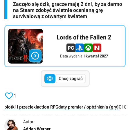
Zaczęło się dziś, gracze mają 2 dni, by za darmo
na Steam zdobyć świetnie ocenianą grę
survivalową z otwartym światem
Lords of the Fallen 2

Data wydania:
I kwartał 2027

Chcę zagrać

1
plotki i przecieki
action RPG
daty premier / opóźnienia (gry)
CI Gam
Autor:
Adrian Werner