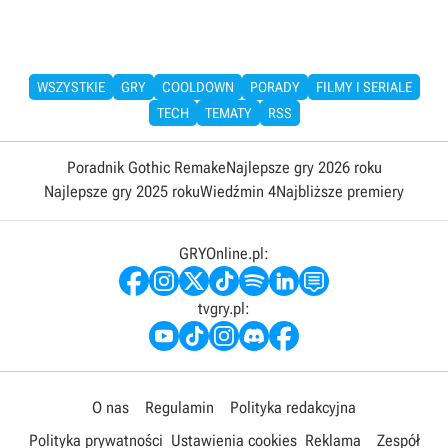
WSZYSTKIE
GRY
COOLDOWN
PORADY
FILMY I SERIALE
TECH
TEMATY
RSS
Poradnik Gothic Remake
Najlepsze gry 2026 roku
Najlepsze gry 2025 roku
Wiedźmin 4
Najbliższe premiery
GRYOnline.pl:
tvgry.pl:
O nas
Regulamin
Polityka redakcyjna
Polityka prywatności
Ustawienia cookies
Reklama
Zespół