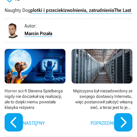
Naughty Dog
plotki i przecieki
zwolnienia, zatrudnienia
The Last o
Autor:
Marcin Przała
Horror sci-fi Stevena Spielberga
Mężczyzna był niezadowolony ze
nigdy nie doczekał się realizacji,
swojego dostawcy Internetu,
ale to dzięki niemu powstała
więc postanowił założyć własną
klasyka reżysera
sieć, a teraz jest to jego
konkurencja
NASTĘPNY
POPRZEDNI