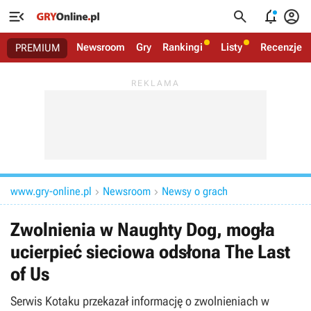




Newsroom
Gry
Rankingi
Listy
Recenzje
PREMIUM
www.gry-online.pl
Newsroom
Newsy o grach


Zwolnienia w Naughty Dog, mogła
ucierpieć sieciowa odsłona The Last
of Us
Serwis Kotaku przekazał informację o zwolnieniach w