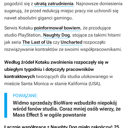
pogodzić się z
utratą zatrudnienia
. Najnowsze doniesienia
sugerują, że przed redukcją miejsc pracy nie uchronili się
nawet absolutni giganci gamingu.
Serwis Kotaku
poinformował bowiem
, że przodujące
studio PlayStation,
Naughty Dog
, stojące za takimi hitami
jak seria
The Last of Us
czy
Uncharted
rozpoczęło
rozwiązywanie kontraktów ze swoimi współpracownikami.
Według źródeł Kotaku
zwolnienia rozpoczęły się w
ubiegłym tygodniu i dotyczyły pracowników
kontraktowych
tworzących dla studia ulokowanego w
mieście Santa Monica w stanie Kalifornia (USA).
POWIĄZANE:
Widmo sprzedaży BioWare wzbudziło niepokój
wśród fanów studia. Coraz mniej osób wierzy, że
Mass Effect 5 w ogóle powstanie
Łącznie współpracę z Naughty Dog miało zakończyć 25