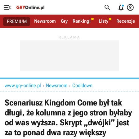




Newsroom
Gry
Rankingi
Listy
Recenzje
PREMIUM
www.gry-online.pl
Newsroom
Cooldown


Scenariusz Kingdom Come był tak
długi, że kolumna z jego stron byłaby
od was wyższa. Skrypt „dwójki” jest
za to ponad dwa razy większy