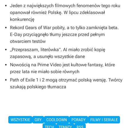
Jeden z największych filmowych fenomenów tego roku
opanował również Polskę. W lipcu zdeklasował
konkurencję
Rekord Gears of War pobity, a to tylko zamknięta beta.
E-Day przyciągnęło tłumy jeszcze przed pełnym
otwarciem testów
„Przepraszam, literówka”. AI miało zrobić kopię
zapasową, a usunęło wszystkie dane
Nowością na Prime Video jest kultowe fantasy, które
przez lata nie miało sobie równych
Path of Exile 1 i 2 mogą otrzymać polską wersję. Twórcy
szukają polskiego tłumacza
WSZYSTKIE
GRY
COOLDOWN
PORADY
FILMY I SERIALE
TECH
TEMATY
RSS