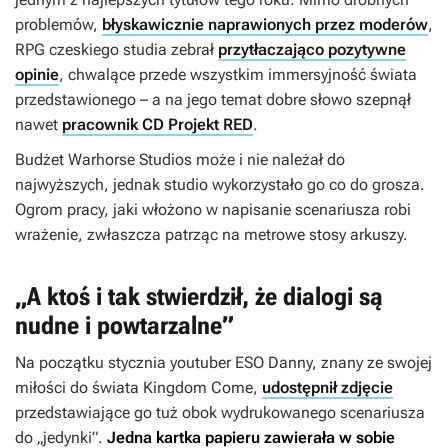
problemów,
błyskawicznie naprawionych przez moderów
,
RPG czeskiego studia zebrał
przytłaczająco pozytywne
opinie
, chwalące przede wszystkim immersyjność świata
przedstawionego – a na jego temat dobre słowo szepnął
nawet
pracownik CD Projekt RED
.
Budżet Warhorse Studios może i nie należał do
najwyższych, jednak studio wykorzystało go co do grosza.
Ogrom pracy, jaki włożono w napisanie scenariusza robi
wrażenie, zwłaszcza patrząc na metrowe stosy arkuszy.
„A ktoś i tak stwierdził, że dialogi są
nudne i powtarzalne”
Na początku stycznia youtuber ESO Danny, znany ze swojej
miłości do świata
Kingdom Come
,
udostępnił zdjęcie
przedstawiające go tuż obok wydrukowanego scenariusza
do „jedynki”.
Jedna kartka papieru zawierała w sobie