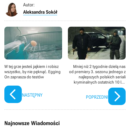
Autor:
Aleksandra Sokół
W tej grze jesteś jajkiem i robisz
Mniej niż 2 tygodnie dzielą nas
wszystko, by nie pęknąć. Egging
od premiery 3. sezonu jednego z
On zaprasza do testów
najlepszych polskich seriali
kryminalnych ostatnich 10 lat.
Bohaterowie Krew z krwi wracają
na nowym plakacie
NASTĘPNY
POPRZEDNI
Najnowsze Wiadomości