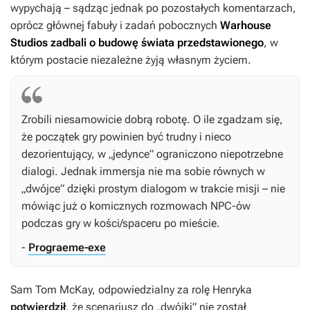
wypychają – sądząc jednak po pozostałych komentarzach,
oprócz głównej fabuły i zadań pobocznych
Warhouse
Studios zadbali o budowę świata przedstawionego
, w
którym postacie niezależne żyją własnym życiem.
Zrobili niesamowicie dobrą robotę. O ile zgadzam się,
że początek gry powinien być trudny i nieco
dezorientujący, w „jedynce” ograniczono niepotrzebne
dialogi. Jednak immersja nie ma sobie równych w
„dwójce” dzięki prostym dialogom w trakcie misji – nie
mówiąc już o komicznych rozmowach NPC-ów
podczas gry w kości/spaceru po mieście.
-
Prograeme-exe
Sam Tom McKay, odpowiedzialny za rolę Henryka
potwierdził
, że scenariusz do „dwójki” nie został