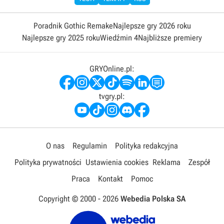
Poradnik Gothic Remake
Najlepsze gry 2026 roku
Najlepsze gry 2025 roku
Wiedźmin 4
Najbliższe premiery
GRYOnline.pl:
tvgry.pl:
O nas
Regulamin
Polityka redakcyjna
Polityka prywatności
Ustawienia cookies
Reklama
Zespół
Praca
Kontakt
Pomoc
Copyright © 2000 -
2026
Webedia Polska SA