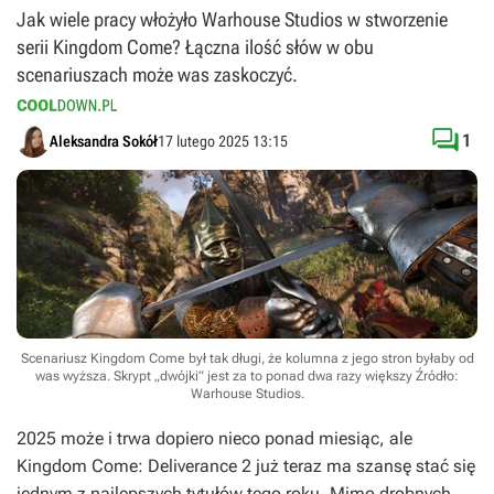
Jak wiele pracy włożyło Warhouse Studios w stworzenie
serii Kingdom Come? Łączna ilość słów w obu
scenariuszach może was zaskoczyć.

1
Aleksandra Sokół
17 lutego 2025 13:15
Scenariusz Kingdom Come był tak długi, że kolumna z jego stron byłaby od
was wyższa. Skrypt „dwójki” jest za to ponad dwa razy większy
Źródło:
Warhouse Studios
.
2025 może i trwa dopiero nieco ponad miesiąc, ale
Kingdom Come: Deliverance 2
już teraz ma szansę stać się
jednym z najlepszych tytułów tego roku. Mimo drobnych