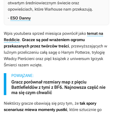
otwartym średniowiecznym świecie oraz
opowieściach, które Warhouse nam przekazują.
-
ESO Danny
Wpis youtubera sprzed miesiąca powrócił jako
temat na
Reddicie
.
Gracze są pod wrażeniem ogromu
przekazanych przez twórców treści
, przewyższających w
luźnym przeliczeniu całą sagę o
Harrym Potterze
, trylogię
Władcy Pierścieni
oraz pięć książek z uniwersum
Igrzysk
Śmierci
razem wzięte.
POWIĄZANE:
Gracz porównał rozmiary map z pięciu
Battlefieldów z tymi z BF6. Najnowsza część nie
ma się czym chwalić
Niektórzy gracze obawiają się przy tym, że
tak spory
scenariusz miewa momenty pustki
, które sztucznie go