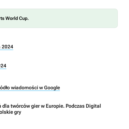
rts World Cup.
a 2024
024
ródło wiadomości w Google
 dla twórców gier w Europie. Podczas Digital
lskie gry