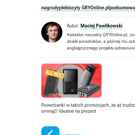
nagrody
plebiscyty GRYOnline.pl
podsumowan
Autor:
Maciej Pawlikowski
Redaktor naczelny GRYOnline.pl, z
dziale poradników, a później mu s
anglojęzycznego projektu adresowa
W przeszłości recenzent i krytyk liter
humanistycznych pismach oraz porta
literacką i literaturę na Uniwersyteci
japońskie. Wydaje ogromne pieniądz
okazyjnie pełni funkcję wolontariusz
Powerbanki w takich promocjach, że aż trudno
ominąć! Idealne na prezent