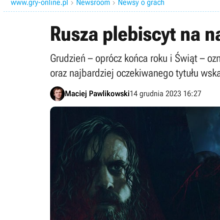
www.gry-online.pl
Newsroom
Newsy o grach


Rusza plebiscyt na n
Grudzień – oprócz końca roku i Świąt – oz
oraz najbardziej oczekiwanego tytułu wsk
Maciej Pawlikowski
14 grudnia 2023 16:27