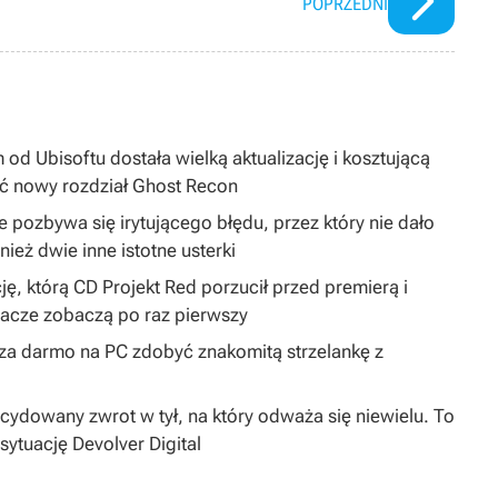
POPRZEDNI
 od Ubisoftu dostała wielką aktualizację i kosztującą
ć nowy rozdział Ghost Recon
 pozbywa się irytującego błędu, przez który nie dało
ież dwie inne istotne usterki
ję, którą CD Projekt Red porzucił przed premierą i
gracze zobaczą po raz pierwszy
y za darmo na PC zdobyć znakomitą strzelankę z
dowany zwrot w tył, na który odważa się niewielu. To
sytuację Devolver Digital