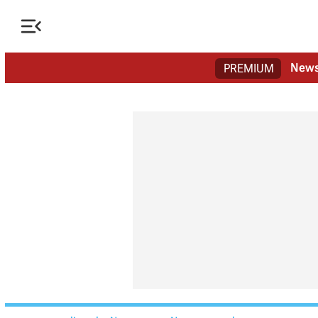

New
PREMIUM