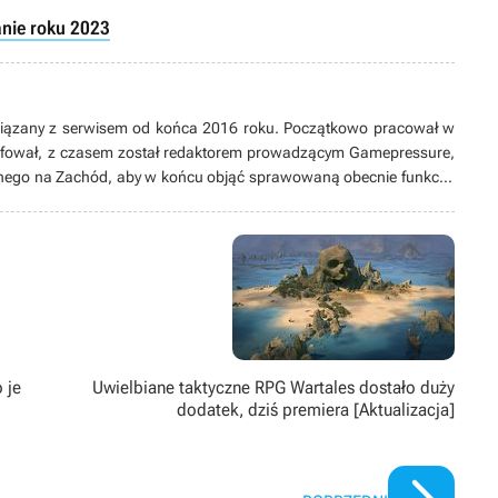
ie roku 2023
wiązany z serwisem od końca 2016 roku. Początkowo pracował w
zefował, z czasem został redaktorem prowadzącym Gamepressure,
nego na Zachód, aby w końcu objąć sprawowaną obecnie funkcję.
acki, publikował prace o literaturze, kulturze, a nawet teatrze w wielu
lach, m.in. Miesięczniku Znak czy Popmodernie. Studiował krytykę
e Jagiellońskim. Lubi stare gry, city-buildery i RPG-i, w tym również
e na części do komputera. Poza pracą oraz grami trenuje tenisa i
a Pokojowego Patrolu Wielkiej Orkiestry Świątecznej Pomocy.
 je
Uwielbiane taktyczne RPG Wartales dostało duży
dodatek, dziś premiera [Aktualizacja]