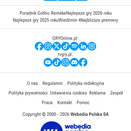
Poradnik Gothic Remake
Najlepsze gry 2026 roku
Najlepsze gry 2025 roku
Wiedźmin 4
Najbliższe premiery
GRYOnline.pl:
tvgry.pl:
O nas
Regulamin
Polityka redakcyjna
Polityka prywatności
Ustawienia cookies
Reklama
Zespół
Praca
Kontakt
Pomoc
Copyright © 2000 -
2026
Webedia Polska SA