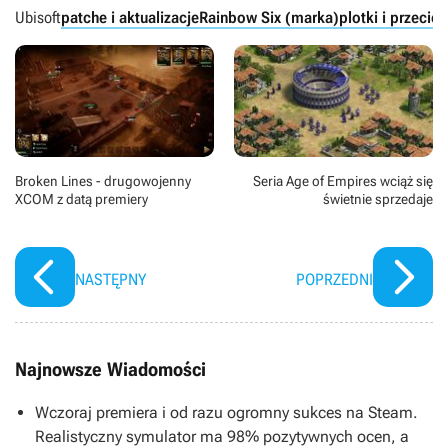
Ubisoft
patche i aktualizacje
Rainbow Six (marka)
plotki i przeciek
Broken Lines - drugowojenny
Seria Age of Empires wciąż się
XCOM z datą premiery
świetnie sprzedaje
NASTĘPNY
POPRZEDNI
Najnowsze Wiadomości
Wczoraj premiera i od razu ogromny sukces na Steam.
Realistyczny symulator ma 98% pozytywnych ocen, a