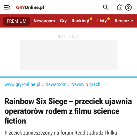




Newsroom
Gry
Rankingi
Listy
Recenzje
PREMIUM
www.gry-online.pl
Newsroom
Newsy o grach


Rainbow Six Siege – przeciek ujawnia
operatorów rodem z filmu science
fiction
Przeciek zamieszczony na forum Reddit zdradził kilka