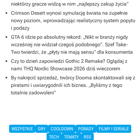
niektórzy gracze widzą w nim „najlepszy zakup życia”
Crimson Desert wynosi symulację świata na zupełnie
nowy poziom, wprowadzając realistyczny system popytu
i podaży
GTA 6 idzie po absolutny rekord: „Nikt w branży nigdy
wcześniej nie widział czegoś podobnego”. Szef Take-
Two twierdzi, że „płyty nie mają sensu” dla konsumenta
Czy to dzień zapowiedzi Gothic 2 Remake? Oglądaj z
nami THQ Nordic Showcase 2026 dziś wieczorem
By nakręcić sprzedaż, twórcy Dooma skontaktowali się z
piratami i uwiarygodnili ich biznes. „Byliśmy z tego
totalnie zadowoleni”
WSZYSTKIE
GRY
COOLDOWN
PORADY
FILMY I SERIALE
TECH
TEMATY
RSS