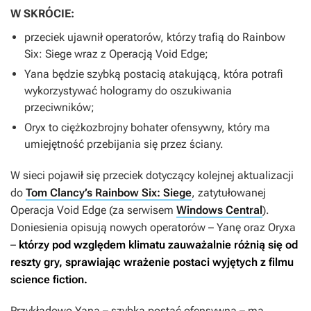
W SKRÓCIE:
przeciek ujawnił operatorów, którzy trafią do
Rainbow
Six: Siege
wraz z Operacją Void Edge;
Yana będzie szybką postacią atakującą, która potrafi
wykorzystywać hologramy do oszukiwania
przeciwników;
Oryx to ciężkozbrojny bohater ofensywny, który ma
umiejętność przebijania się przez ściany.
W sieci pojawił się przeciek dotyczący kolejnej aktualizacji
do
Tom Clancy’s Rainbow Six: Siege
, zatytułowanej
Operacja Void Edge (za serwisem
Windows Central
).
Doniesienia opisują nowych operatorów – Yanę oraz Oryxa
–
którzy pod względem klimatu zauważalnie różnią się od
reszty gry, sprawiając wrażenie postaci wyjętych z filmu
science fiction.
Przykładowo Yana – szybka postać ofensywna – ma