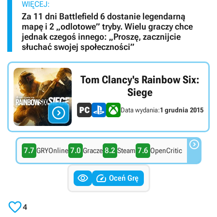
WIĘCEJ:
Za 11 dni Battlefield 6 dostanie legendarną
mapę i 2 „odlotowe” tryby. Wielu graczy chce
jednak czegoś innego: „Proszę, zacznijcie
słuchać swojej społeczności”
Tom Clancy's Rainbow Six:
Siege

Data wydania:
1 grudnia 2015

7.7
7.0
8.2
7.6
GRYOnline
Gracze
Steam
OpenCritic


Oceń Grę

4