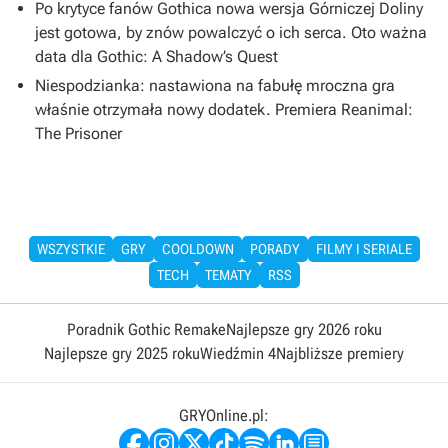
Po krytyce fanów Gothica nowa wersja Górniczej Doliny
jest gotowa, by znów powalczyć o ich serca. Oto ważna
data dla Gothic: A Shadow’s Quest
Niespodzianka: nastawiona na fabułę mroczna gra
właśnie otrzymała nowy dodatek. Premiera Reanimal:
The Prisoner
WSZYSTKIE
GRY
COOLDOWN
PORADY
FILMY I SERIALE
TECH
TEMATY
RSS
Poradnik Gothic Remake
Najlepsze gry 2026 roku
Najlepsze gry 2025 roku
Wiedźmin 4
Najbliższe premiery
GRYOnline.pl: