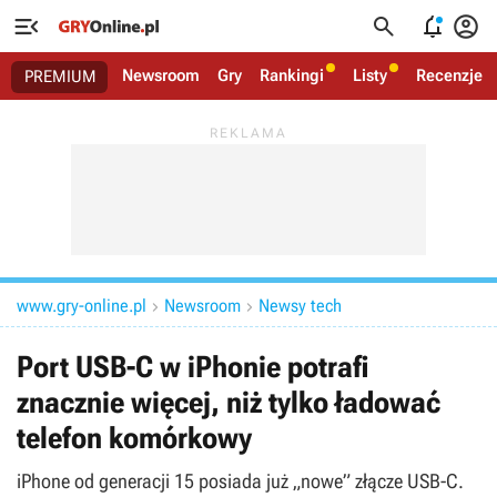




Newsroom
Gry
Rankingi
Listy
Recenzje
PREMIUM
www.gry-online.pl
Newsroom
Newsy tech


Port USB-C w iPhonie potrafi
znacznie więcej, niż tylko ładować
telefon komórkowy
iPhone od generacji 15 posiada już „nowe” złącze USB-C.