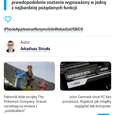
prawdopodobnie zostanie wyposażony w jedną
z najbardziej pożądanych funkcji

iPhone
Apple
smartfony
mobile
Webedia
USB
iOS
Autor:
Arkadiusz Strzała
Palworld idzie na rękę The
John Carmack chce PC bez
Pokemon Company. Gracze
procesora. Wyjaśnił, jak mógłby
narzekają na zmianę z
wyglądać taki komputer
„pokeballami”