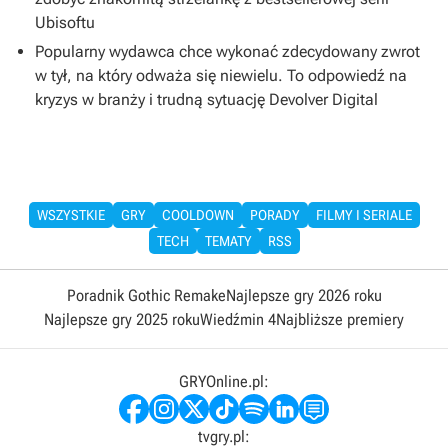
Ubisoftu
Popularny wydawca chce wykonać zdecydowany zwrot
w tył, na który odważa się niewielu. To odpowiedź na
kryzys w branży i trudną sytuację Devolver Digital
WSZYSTKIE
GRY
COOLDOWN
PORADY
FILMY I SERIALE
TECH
TEMATY
RSS
Poradnik Gothic Remake
Najlepsze gry 2026 roku
Najlepsze gry 2025 roku
Wiedźmin 4
Najbliższe premiery
GRYOnline.pl:
tvgry.pl: