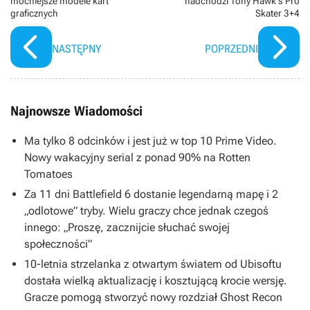
mocniejsze modele kart
nadchodzi Tony Hawk's Pro
graficznych
Skater 3+4
NASTĘPNY
POPRZEDNI
Najnowsze Wiadomości
Ma tylko 8 odcinków i jest już w top 10 Prime Video.
Nowy wakacyjny serial z ponad 90% na Rotten
Tomatoes
Za 11 dni Battlefield 6 dostanie legendarną mapę i 2
„odlotowe” tryby. Wielu graczy chce jednak czegoś
innego: „Proszę, zacznijcie słuchać swojej
społeczności”
10-letnia strzelanka z otwartym światem od Ubisoftu
dostała wielką aktualizację i kosztującą krocie wersję.
Gracze pomogą stworzyć nowy rozdział Ghost Recon