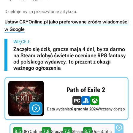
Dziękujemy za przeczytanie artykułu.
Ustaw GRYOnline.pl jako preferowane źródło wiadomości
w Google
WIĘCEJ:
Zaczęło się dziś, gracze mają 4 dni, by za darmo
na Steam zdobyć świetnie oceniane RPG fantasy
od polskiego wydawcy. To prezent z okazji
ważnego ogłoszenia
Path of Exile 2

Data wydania:
6 grudnia 2024
Wczesny dostęp

8.5
7.8
7.5
8.7
GRYOnline
Gracze
Steam
OpenCritic