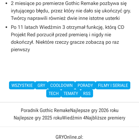
2 miesiące po premierze Gothic Remake pozbywa się
irytującego błędu, przez który nie dało się ukończyć gry.
Twórcy naprawili również dwie inne istotne usterki
Po 11 latach Wiedźmin 3 otrzymał funkcję, którą CD
Projekt Red porzucił przed premierą i nigdy nie
dokończył. Niektóre rzeczy gracze zobaczą po raz
pierwszy
WSZYSTKIE
GRY
COOLDOWN
PORADY
FILMY I SERIALE
TECH
TEMATY
RSS
Poradnik Gothic Remake
Najlepsze gry 2026 roku
Najlepsze gry 2025 roku
Wiedźmin 4
Najbliższe premiery
GRYOnline.pl: