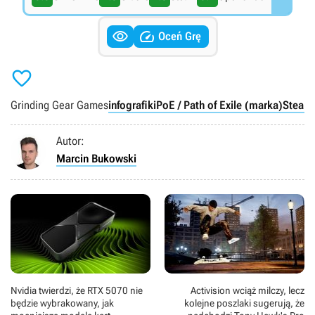


Oceń Grę

Grinding Gear Games
infografiki
PoE / Path of Exile (marka)
Steam 
Autor:
Marcin Bukowski
Nvidia twierdzi, że RTX 5070 nie
Activision wciąż milczy, lecz
będzie wybrakowany, jak
kolejne poszlaki sugerują, że