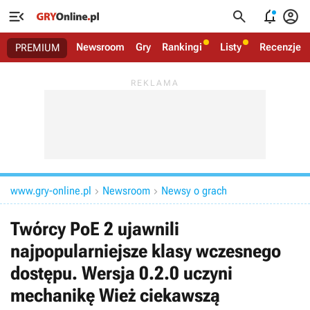




Newsroom
Gry
Rankingi
Listy
Recenzje
PREMIUM
www.gry-online.pl
Newsroom
Newsy o grach


Twórcy PoE 2 ujawnili
najpopularniejsze klasy wczesnego
dostępu. Wersja 0.2.0 uczyni
mechanikę Wież ciekawszą