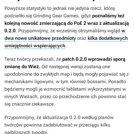
Powyższe statystyki to jednak nie jedyna rzecz, którą
podzieliło się Grinding Gear Games, gdyż
poznaliśmy też
kolejną nowość zmierzającą do
PoE 2
wraz z aktualizacją
0.2.0
. Przypomnijmy, że wcześniej otrzymaliśmy wgląd
w
dwa nowe unikatowe przedmioty
oraz
kilka dodatkowych
umiejętności wspierających
.
Teraz twórcy przekazali, że
patch 0.2.0 wprowadzi sporą
zmianę do Wież.
Od następnej wersji zostaną one
upodobnione do zwykłych map i będą mogły pojawiać się z
mechanikami ligowymi, w tym również bossami. Ponadto
będziemy mogli je wzmocnić tabletami wykorzystanymi w
innych Wieżach, przez co przechodzenie ich powinno stać
się znacznie ciekawsze.
Przypomnijmy, że aktualizacja 0.2.0 według planów
twórców powinna zadebiutować w przeciągu kilku
najbliższych tygodni.