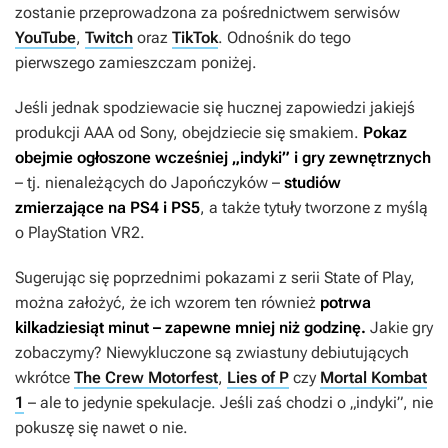
zostanie przeprowadzona za pośrednictwem serwisów
YouTube
,
Twitch
oraz
TikTok
. Odnośnik do tego
pierwszego zamieszczam poniżej.
Jeśli jednak spodziewacie się hucznej zapowiedzi jakiejś
produkcji AAA od Sony, obejdziecie się smakiem.
Pokaz
obejmie ogłoszone wcześniej „indyki” i gry zewnętrznych
– tj. nienależących do Japończyków –
studiów
zmierzające na PS4 i PS5
, a także tytuły tworzone z myślą
o PlayStation VR2.
Sugerując się poprzednimi pokazami z serii State of Play,
można założyć, że ich wzorem ten również
potrwa
kilkadziesiąt minut – zapewne mniej niż godzinę.
Jakie gry
zobaczymy? Niewykluczone są zwiastuny debiutujących
wkrótce
The Crew Motorfest
,
Lies of P
czy
Mortal Kombat
1
– ale to jedynie spekulacje. Jeśli zaś chodzi o „indyki”, nie
pokuszę się nawet o nie.