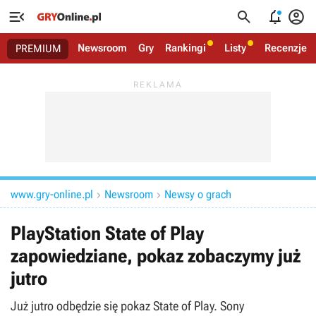




Newsroom
Gry
Rankingi
Listy
Recenzje
PREMIUM
www.gry-online.pl
Newsroom
Newsy o grach


PlayStation State of Play
zapowiedziane, pokaz zobaczymy już
jutro
Już jutro odbędzie się pokaz State of Play. Sony