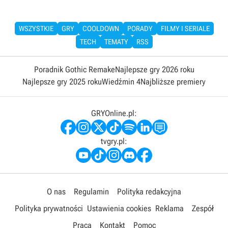
WSZYSTKIE
GRY
COOLDOWN
PORADY
FILMY I SERIALE
TECH
TEMATY
RSS
Poradnik Gothic Remake
Najlepsze gry 2026 roku
Najlepsze gry 2025 roku
Wiedźmin 4
Najbliższe premiery
GRYOnline.pl:
tvgry.pl:
O nas
Regulamin
Polityka redakcyjna
Polityka prywatności
Ustawienia cookies
Reklama
Zespół
Praca
Kontakt
Pomoc