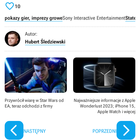

10
pokazy gier, imprezy growe
Sony Interactive Entertainment
State 
Autor:
Hubert Śledziewski
Przywrócił wiarę w Star Wars od
Najważniejsze informacje z Apple
EA, teraz odchodzi z firmy
Wonderlust 2023; iPhone 15,
Apple Watch i więcej
NASTĘPNY
POPRZEDNI