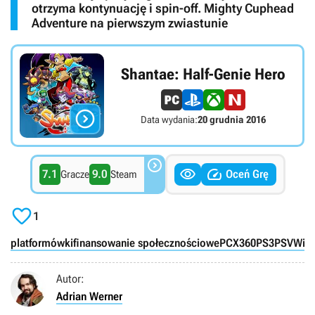
otrzyma kontynuację i spin-off. Mighty Cuphead
Adventure na pierwszym zwiastunie
Shantae: Half-Genie Hero

Data wydania:
20 grudnia 2016



7.1
9.0
Oceń Grę
Gracze
Steam

1
platformówki
finansowanie społecznościowe
PC
X360
PS3
PSV
WiiU
Autor:
Adrian Werner