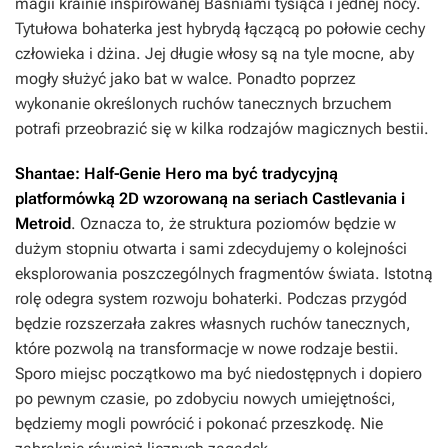
magii krainie inspirowanej
Baśniami tysiąca i jednej nocy
.
Tytułowa bohaterka jest hybrydą łączącą po połowie cechy
człowieka i dżina. Jej długie włosy są na tyle mocne, aby
mogły służyć jako bat w walce. Ponadto poprzez
wykonanie określonych ruchów tanecznych brzuchem
potrafi przeobrazić się w kilka rodzajów magicznych bestii.
Shantae: Half-Genie Hero
ma być tradycyjną
platformówką 2D wzorowaną na seriach
Castlevania
i
Metroid
. Oznacza to, że struktura poziomów będzie w
dużym stopniu otwarta i sami zdecydujemy o kolejności
eksplorowania poszczególnych fragmentów świata. Istotną
rolę odegra system rozwoju bohaterki. Podczas przygód
będzie rozszerzała zakres własnych ruchów tanecznych,
które pozwolą na transformacje w nowe rodzaje bestii.
Sporo miejsc początkowo ma być niedostępnych i dopiero
po pewnym czasie, po zdobyciu nowych umiejętności,
będziemy mogli powrócić i pokonać przeszkodę. Nie