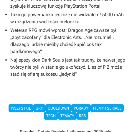
zyskuje kluczową funkcję PlayStation Portal
Takiego powerbanka jeszcze nie widziałem! 5000 mAh
w urządzeniu wielkości breloczka
Weteran RPG mówi wprost: Dragon Age zawsze był
„zbyt zacofany” dla Electronic Arts. „Nie rozumieli,
dlaczego ludzie mieliby chcieć kupić coś tak
hardkorowego”
Najlepszy klon Dark Souls jest tak trudny, że nawet jego
twórcy nie byli w stanie go ukończyć. Lies of P 2 może
stać się ofiarą sukcesu „jedynki”
WSZYSTKIE
GRY
COOLDOWN
PORADY
FILMY I SERIALE
TECH
TEMATY
RSS
Poradnik Gothic Remake
Najlepsze gry 2026 roku