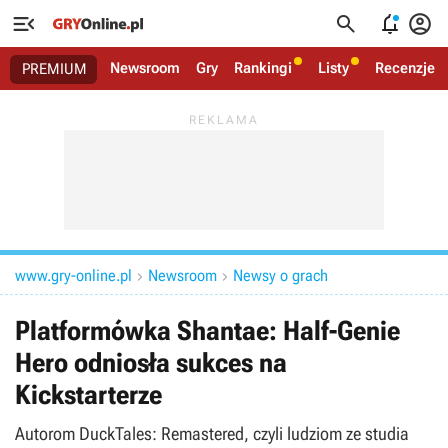




Newsroom
Gry
Rankingi
Listy
Recenzje
PREMIUM
www.gry-online.pl
Newsroom
Newsy o grach


Platformówka Shantae: Half-Genie
Hero odniosła sukces na
Kickstarterze
Autorom DuckTales: Remastered, czyli ludziom ze studia