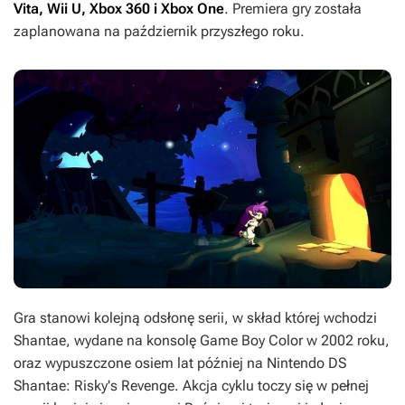
Vita, Wii U, Xbox 360 i Xbox One
. Premiera gry została
zaplanowana na październik przyszłego roku.
Gra stanowi kolejną odsłonę serii, w skład której wchodzi
Shantae
, wydane na konsolę Game Boy Color w 2002 roku,
oraz wypuszczone osiem lat później na Nintendo DS
Shantae: Risky's Revenge
. Akcja cyklu toczy się w pełnej