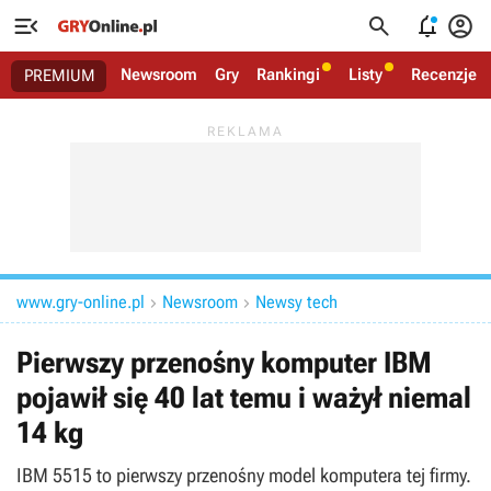




Newsroom
Gry
Rankingi
Listy
Recenzje
PREMIUM
www.gry-online.pl
Newsroom
Newsy tech


Pierwszy przenośny komputer IBM
pojawił się 40 lat temu i ważył niemal
14 kg
IBM 5515 to pierwszy przenośny model komputera tej firmy.