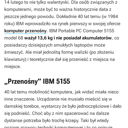
14 lutego to nie tylko walentynki. Dla osób związanych z
komputerami, może być to ważna historycznie data z
jeszcze jednego powodu. Dokładnie 40 lat temu (w 1984
roku) IBM wprowadziło na rynek pierwszy w swojej ofercie
komputer przenośny
. IBM Portable PC Computer 5155
model 68
ważył 13,6 kg i nie posiadał akumulatorów
, co
posiadaczy dzisiejszych smukłych laptopów może
śmieszyć. Ale miał jednolitą formę walizki (po złożeniu
klawiatury) i teoretycznie dał się przenieść z miejsca na
miejsce.
„Przenośny” IBM 5155
40 lat temu mobilność komputera, jak widać miała nieco
inne znaczenie. Urządzenie nie musiało mieścić się w
damskiej torebce, wystarczy że było jednoczęściowe i dało
się podnieść. Choć aby z nim spacerować na dalsze
dystanse potrzeba było trochę krzepy. Taki był wtedy
poziom rozwoju techniki komputerowej i to co opisuję,