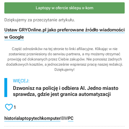
Laptopy w ofercie sklepu x-kom
Dziękujemy za przeczytanie artykułu.
Ustaw GRYOnline.pl jako preferowane źródło wiadomości
w Google
Część odnośników na tej stronie to linki afiliacyjne. Klikając w nie
zostaniesz przeniesiony do serwisu partnera, a my możemy otrzymać
prowizję od dokonanych przez Ciebie zakupów. Nie ponosisz żadnych
dodatkowych kosztów, a jednocześnie wspierasz pracę naszej redakcji.
Dziękujemy!
WIĘCEJ:
Dzwonisz na policję i odbiera AI. Jedno miasto
sprawdza, gdzie jest granica automatyzacji

1
historia
laptopy
tech
komputer
IBM
PC