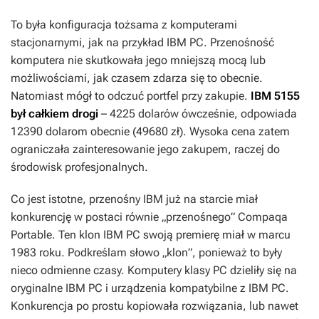
To była konfiguracja tożsama z komputerami
stacjonarnymi, jak na przykład IBM PC. Przenośność
komputera nie skutkowała jego mniejszą mocą lub
możliwościami, jak czasem zdarza się to obecnie.
Natomiast mógł to odczuć portfel przy zakupie.
IBM 5155
był całkiem drogi
– 4225 dolarów ówcześnie, odpowiada
12390 dolarom obecnie (49680 zł). Wysoka cena zatem
ograniczała zainteresowanie jego zakupem, raczej do
środowisk profesjonalnych.
Co jest istotne, przenośny IBM już na starcie miał
konkurencję w postaci równie „przenośnego” Compaqa
Portable. Ten klon IBM PC swoją premierę miał w marcu
1983 roku. Podkreślam słowo „klon”, ponieważ to były
nieco odmienne czasy. Komputery klasy PC dzieliły się na
oryginalne IBM PC i urządzenia kompatybilne z IBM PC.
Konkurencja po prostu kopiowała rozwiązania, lub nawet