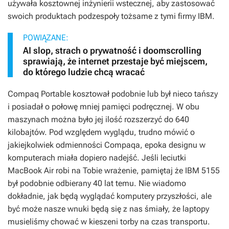
używała kosztownej inżynierii wstecznej, aby zastosować
swoich produktach podzespoły tożsame z tymi firmy IBM.
POWIĄZANE:
AI slop, strach o prywatność i doomscrolling
sprawiają, że internet przestaje być miejscem,
do którego ludzie chcą wracać
Compaq Portable kosztował podobnie lub był nieco tańszy
i posiadał o połowę mniej pamięci podręcznej. W obu
maszynach można było jej ilość rozszerzyć do 640
kilobajtów. Pod względem wyglądu, trudno mówić o
jakiejkolwiek odmienności Compaqa, epoka designu w
komputerach miała dopiero nadejść. Jeśli leciutki
MacBook Air robi na Tobie wrażenie, pamiętaj że IBM 5155
był podobnie odbierany 40 lat temu. Nie wiadomo
dokładnie, jak będą wyglądać komputery przyszłości, ale
być może nasze wnuki będą się z nas śmiały, że laptopy
musieliśmy chować w kieszeni torby na czas transportu.