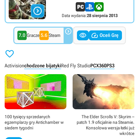

Data wydania:
28 sierpnia 2013



7.0
5.6
Oceń Grę
Gracze
Steam

Activision
chodzone bijatyki
Red Fly Studio
PC
X360
PS3
100 tysięcy sprzedanych
The Elder Scrolls V: Skyrim –
egzemplarzy gry Antichamber w
patch 1.9 oficjalnie na Steamie.
siedem tygodni
Konsolowa wersja łatki już
wkrótce