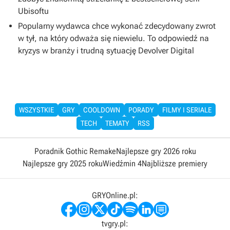
Ubisoftu
Popularny wydawca chce wykonać zdecydowany zwrot
w tył, na który odważa się niewielu. To odpowiedź na
kryzys w branży i trudną sytuację Devolver Digital
WSZYSTKIE
GRY
COOLDOWN
PORADY
FILMY I SERIALE
TECH
TEMATY
RSS
Poradnik Gothic Remake
Najlepsze gry 2026 roku
Najlepsze gry 2025 roku
Wiedźmin 4
Najbliższe premiery
GRYOnline.pl:
tvgry.pl: