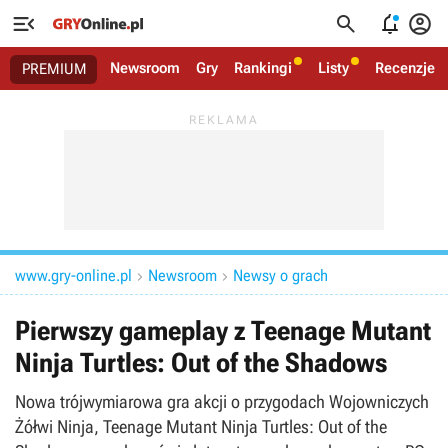




Newsroom
Gry
Rankingi
Listy
Recenzje
PREMIUM
www.gry-online.pl
Newsroom
Newsy o grach


Pierwszy gameplay z Teenage Mutant
Ninja Turtles: Out of the Shadows
Nowa trójwymiarowa gra akcji o przygodach Wojowniczych
Żółwi Ninja, Teenage Mutant Ninja Turtles: Out of the