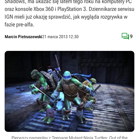
Shadows, ma ukazać się latem tego roku na komputery PC
oraz konsole Xbox 360 i PlayStation 3. Dziennikarze serwisu
IGN mieli już okazję sprawdzić, jak wygląda rozgrywka w
fazie pre-alfa.

9
Marcin Pietruszewski
21 marca 2013 12:30
Pierwszy gameplay z Teenage Mutant Ninja Turtles: Out of the