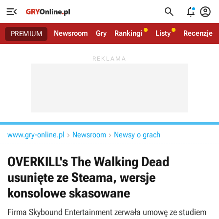




Newsroom
Gry
Rankingi
Listy
Recenzje
PREMIUM
www.gry-online.pl
Newsroom
Newsy o grach


OVERKILL's The Walking Dead
usunięte ze Steama, wersje
konsolowe skasowane
Firma Skybound Entertainment zerwała umowę ze studiem