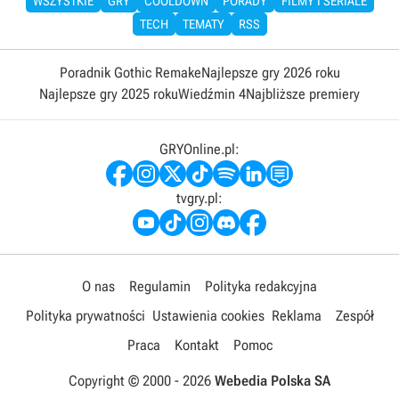
WSZYSTKIE
GRY
COOLDOWN
PORADY
FILMY I SERIALE
TECH
TEMATY
RSS
Poradnik Gothic Remake
Najlepsze gry 2026 roku
Najlepsze gry 2025 roku
Wiedźmin 4
Najbliższe premiery
GRYOnline.pl:
tvgry.pl:
O nas
Regulamin
Polityka redakcyjna
Polityka prywatności
Ustawienia cookies
Reklama
Zespół
Praca
Kontakt
Pomoc
Copyright © 2000 -
2026
Webedia Polska SA