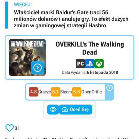
WIĘCEJ:
Właściciel marki Baldur’s Gate traci 56
milionów dolarów i anuluje gry. To efekt dużych
zmian w gamingowej strategii Hasbro
OVERKILL's The Walking
Dead

Data wydania:
6 listopada 2018

4.8
5.1
5.3
Gracze
Steam
OpenCritic


Oceń Grę

31