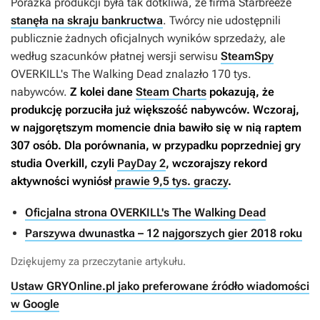
Porażka produkcji była tak dotkliwa, że firma Starbreeze
stanęła na skraju bankructwa
. Twórcy nie udostępnili
publicznie żadnych oficjalnych wyników sprzedaży, ale
według szacunków płatnej wersji serwisu
SteamSpy
OVERKILL's The Walking Dead
znalazło 170 tys.
nabywców.
Z kolei dane
Steam Charts
pokazują, że
produkcję porzuciła już większość nabywców. Wczoraj,
w najgorętszym momencie dnia bawiło się w nią raptem
307 osób. Dla porównania, w przypadku poprzedniej gry
studia
Overkill
, czyli
PayDay 2
, wczorajszy rekord
aktywności wyniósł
prawie 9,5 tys. graczy
.
Oficjalna strona OVERKILL's The Walking Dead
Parszywa dwunastka – 12 najgorszych gier 2018 roku
Dziękujemy za przeczytanie artykułu.
Ustaw GRYOnline.pl jako preferowane źródło wiadomości
w Google