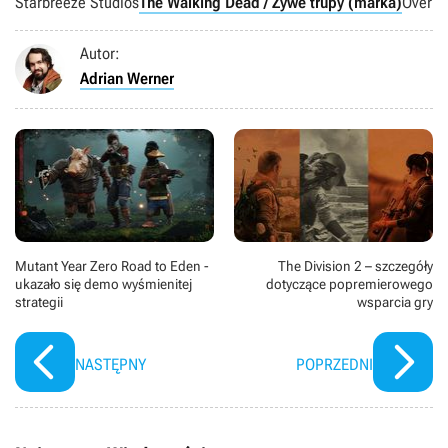
Starbreeze Studios
The Walking Dead / Żywe trupy (marka)
Overkil
Autor:
Adrian Werner
Mutant Year Zero Road to Eden -
The Division 2 – szczegóły
ukazało się demo wyśmienitej
dotyczące popremierowego
strategii
wsparcia gry
NASTĘPNY
POPRZEDNI