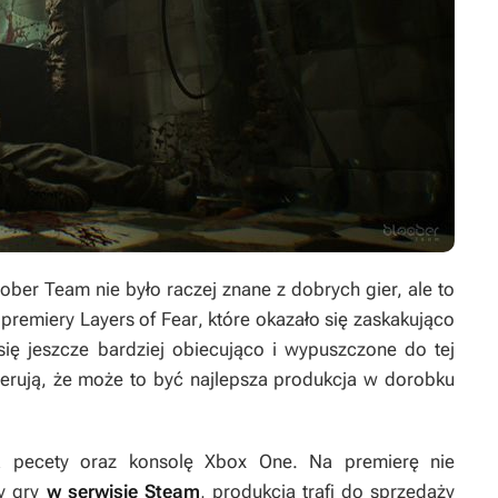
ober Team nie było raczej znane z dobrych gier, ale to
 premiery
Layers of Fear
, które okazało się zaskakująco
się jeszcze bardziej obiecująco i wypuszczone do tej
gerują, że może to być najlepsza produkcja w dorobku
a pecety oraz konsolę Xbox One. Na premierę nie
y gry
w serwisie Steam
, produkcja trafi do sprzedaży