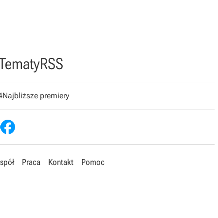
Tematy
RSS
4
Najbliższe premiery
spół
Praca
Kontakt
Pomoc