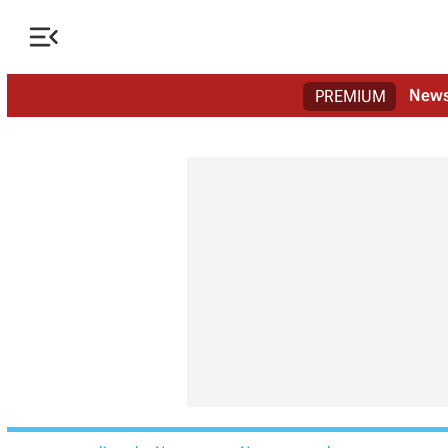

New
PREMIUM