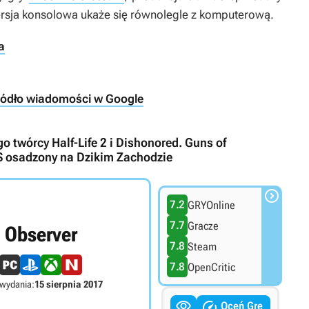
wersja konsolowa ukaże się równolegle z komputerową.
a
ródło wiadomości w Google
 twórcy Half-Life 2 i Dishonored. Guns of
S osadzony na Dzikim Zachodzie

7.2
GRYOnline
7.7
Gracze
Observer
7.8
Steam
7.8
OpenCritic
 wydania:
15 sierpnia 2017


Oceń Grę