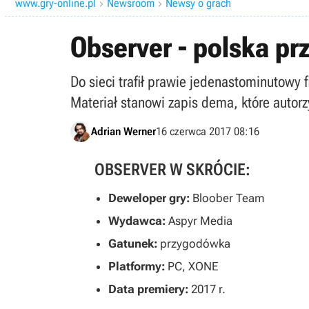
www.gry-online.pl
Newsroom
Newsy o grach


Observer - polska p
Do sieci trafił prawie jedenastominutowy 
Materiał stanowi zapis dema, które autorz
Adrian Werner
16 czerwca 2017 08:16
OBSERVER W SKRÓCIE:
Deweloper gry:
Bloober Team
Wydawca:
Aspyr Media
Gatunek:
przygodówka
Platformy:
PC, XONE
Data premiery:
2017 r.