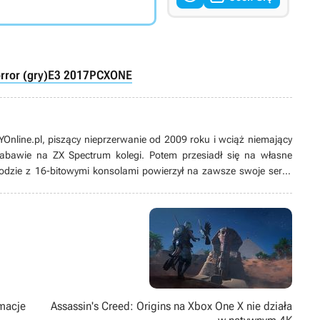
rror (gry)
E3 2017
PC
XONE
line.pl, piszący nieprzerwanie od 2009 roku i wciąż niemający
 zabawie na ZX Spectrum kolegi. Potem przesiadł się na własne
odzie z 16-bitowymi konsolami powierzył na zawsze swoje serce
ych produkcji, w tym zwłaszcza przygodówek, RPG-ów oraz gier z
ż pasjonat modów. Poza grami pożeracz fabuł w każdej postaci –
rmacje
Assassin's Creed: Origins na Xbox One X nie działa