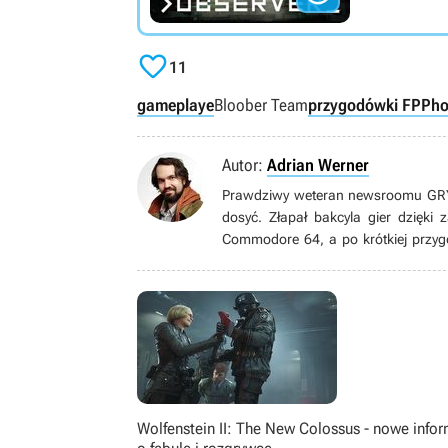

11
gameplaye
Bloober Team
przygodówki FPP
ho
Autor:
Adrian Werner
Prawdziwy weteran newsroomu GRYOn
dosyć. Złapał bakcyla gier dzięki
Commodore 64, a po krótkiej przyg
grom pecetowym. Wielbiciel niszow
gatunku immersive sim, jak równie
książek, seriali, filmów i komiksów.
Wolfenstein II: The New Colossus - nowe info