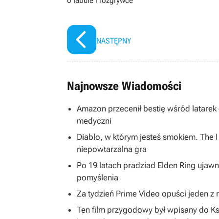
o fabule i rozgrywce
NASTĘPNY
Najnowsze Wiadomości
Amazon przecenił bestię wśród latarek
medyczni
Diablo, w którym jesteś smokiem. The 
niepowtarzalna gra
Po 19 latach pradziad Elden Ring ujawni
pomyślenia
Za tydzień Prime Video opuści jeden z na
Ten film przygodowy był wpisany do K