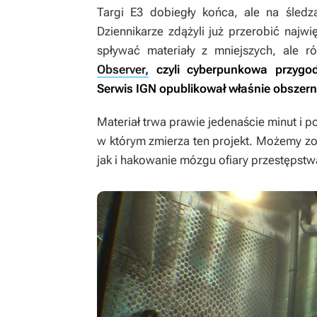
Targi E3 dobiegły końca, ale na śledzą
Dziennikarze zdążyli już przerobić najwi
spływać materiały z mniejszych, ale r
Observer,
czyli cyberpunkowa przygod
Serwis IGN opublikował właśnie obszerny
Materiał trwa prawie jedenaście minut i p
w którym zmierza ten projekt. Możemy z
jak i hakowanie mózgu ofiary przestępstw