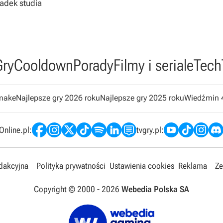
padek studia
Gry
Cooldown
Porady
Filmy i seriale
Tech
emake
Najlepsze gry 2026 roku
Najlepsze gry 2025 roku
Wiedźmin 
nline.pl:
tvgry.pl:
edakcyjna
Polityka prywatności
Ustawienia cookies
Reklama
Ze
Copyright © 2000 -
2026
Webedia Polska SA