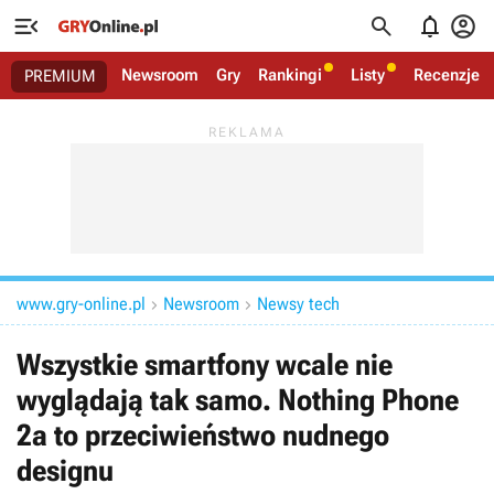




Newsroom
Gry
Rankingi
Listy
Recenzje
PREMIUM
www.gry-online.pl
Newsroom
Newsy tech


Wszystkie smartfony wcale nie
wyglądają tak samo. Nothing Phone
2a to przeciwieństwo nudnego
designu