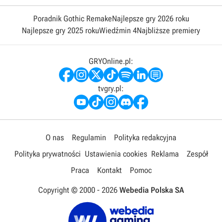
Poradnik Gothic Remake
Najlepsze gry 2026 roku
Najlepsze gry 2025 roku
Wiedźmin 4
Najbliższe premiery
GRYOnline.pl:
tvgry.pl:
O nas
Regulamin
Polityka redakcyjna
Polityka prywatności
Ustawienia cookies
Reklama
Zespół
Praca
Kontakt
Pomoc
Copyright © 2000 -
2026
Webedia Polska SA