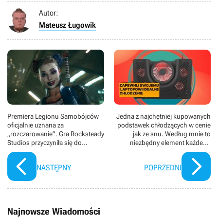
Autor:
Mateusz Ługowik
Premiera Legionu Samobójców
Jedna z najchętniej kupowanych
oficjalnie uznana za
podstawek chłodzących w cenie
„rozczarowanie”. Gra Rocksteady
jak ze snu. Według mnie to
Studios przyczyniła się do
niezbędny element każdego
gorszych wyników Warner Bros.
laptopa
Discovery
NASTĘPNY
POPRZEDNI
Najnowsze Wiadomości