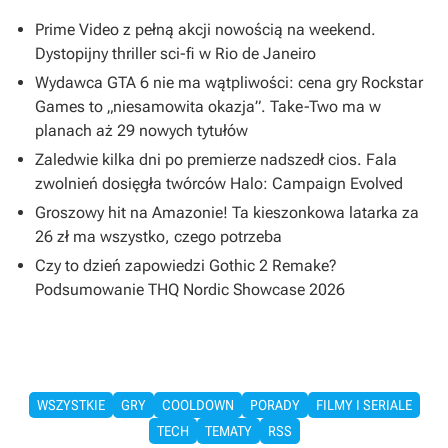
Prime Video z pełną akcji nowością na weekend.
Dystopijny thriller sci-fi w Rio de Janeiro
Wydawca GTA 6 nie ma wątpliwości: cena gry Rockstar
Games to „niesamowita okazja”. Take-Two ma w
planach aż 29 nowych tytułów
Zaledwie kilka dni po premierze nadszedł cios. Fala
zwolnień dosięgła twórców Halo: Campaign Evolved
Groszowy hit na Amazonie! Ta kieszonkowa latarka za
26 zł ma wszystko, czego potrzeba
Czy to dzień zapowiedzi Gothic 2 Remake?
Podsumowanie THQ Nordic Showcase 2026
WSZYSTKIE
GRY
COOLDOWN
PORADY
FILMY I SERIALE
TECH
TEMATY
RSS