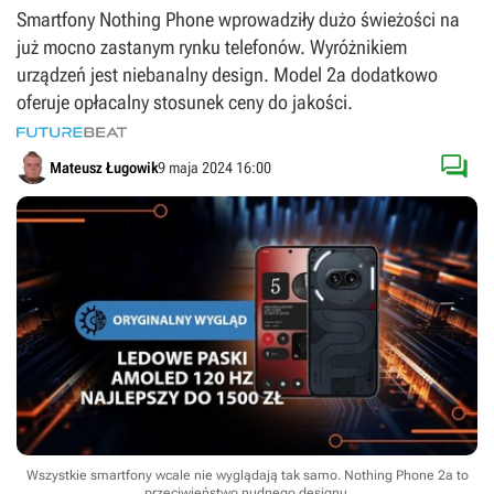
Smartfony Nothing Phone wprowadziły dużo świeżości na
już mocno zastanym rynku telefonów. Wyróżnikiem
urządzeń jest niebanalny design. Model 2a dodatkowo
oferuje opłacalny stosunek ceny do jakości.

Mateusz Ługowik
9 maja 2024 16:00
Wszystkie smartfony wcale nie wyglądają tak samo. Nothing Phone 2a to
przeciwieństwo nudnego designu.