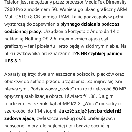
Telefon jest napędzany przez procesor MediaTek Dimensity
7200 Pro z modemem 5G. Wspiera go układ graficzny ARM
Mali-G610 i 8 GB pamięci RAM. Takie podzespoły w pełni
wystarczą do zapewnienia
płynnego działania podczas
codziennej pracy
. Urządzenie korzysta z Androida 14 z
nakładką Nothing OS 2.5, mocno zmieniającą styl
graficzny – fani pixelartu i retro będą w siódmym niebie. Na
pliki użytkownika przeznaczono
128 GB szybkiej pamięci
UFS 3.1
.
Aparaty są trzy: dwa umieszczone pośrodku plecków oraz
obiektyw do selfie z przodu urządzenia. Zajmijmy się tymi
pierwszymi. Podstawowe „oczko” ma rozdzielczość 50 MP,
optyczną stabilizację obrazu i światło f/1.88. Drugim
modułem jest szeroki kąt 50MP f/2.2. „Widzi” on kadry o
szerokości do 114 stopni.
Jakość zdjęć jest bardziej niż
zadowalająca
, zwłaszcza według osób preferujących
nasycone kolory, ale najlepiej i tak będzie ocenić ją