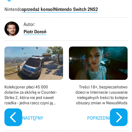
Nintendo
sprzedaż konsol
Nintendo Switch 2
NS2
Autor:
Piotr Doroń
Kolekcjoner płaci 45 000
Treści 18+, bezpieczeństwo
dolarów za skórkę w Counter-
dzieci w Internecie i usuwanie
Strike 2, która nie jest nawet
nielegalnych treści to kolejne
rzadka - jedna rzecz czyni ją
obszary zmian w NexusMods
szczególnie cenną
NASTĘPNY
POPRZEDNI