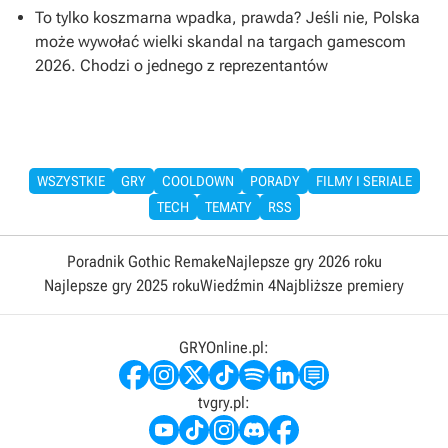
To tylko koszmarna wpadka, prawda? Jeśli nie, Polska
może wywołać wielki skandal na targach gamescom
2026. Chodzi o jednego z reprezentantów
WSZYSTKIE
GRY
COOLDOWN
PORADY
FILMY I SERIALE
TECH
TEMATY
RSS
Poradnik Gothic Remake
Najlepsze gry 2026 roku
Najlepsze gry 2025 roku
Wiedźmin 4
Najbliższe premiery
GRYOnline.pl:
tvgry.pl: