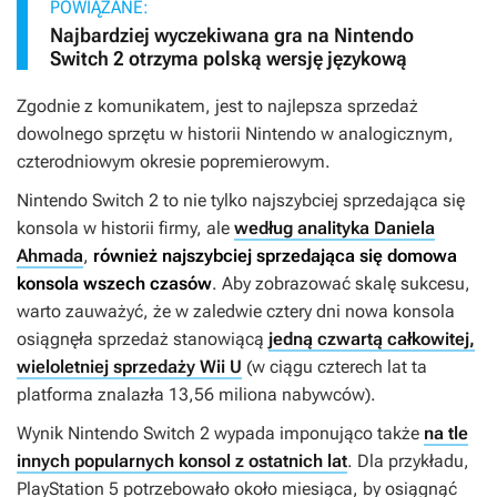
POWIĄZANE:
Najbardziej wyczekiwana gra na Nintendo
Switch 2 otrzyma polską wersję językową
Zgodnie z komunikatem, jest to najlepsza sprzedaż
dowolnego sprzętu w historii Nintendo w analogicznym,
czterodniowym okresie popremierowym.
Nintendo Switch 2 to nie tylko najszybciej sprzedająca się
konsola w historii firmy, ale
według analityka Daniela
Ahmada
,
również najszybciej sprzedająca się domowa
konsola wszech czasów
. Aby zobrazować skalę sukcesu,
warto zauważyć, że w zaledwie cztery dni nowa konsola
osiągnęła sprzedaż stanowiącą
jedną czwartą całkowitej,
wieloletniej sprzedaży Wii U
(w ciągu czterech lat ta
platforma znalazła 13,56 miliona nabywców).
Wynik Nintendo Switch 2 wypada imponująco także
na tle
innych popularnych konsol z ostatnich lat
. Dla przykładu,
PlayStation 5 potrzebowało około miesiąca, by osiągnąć