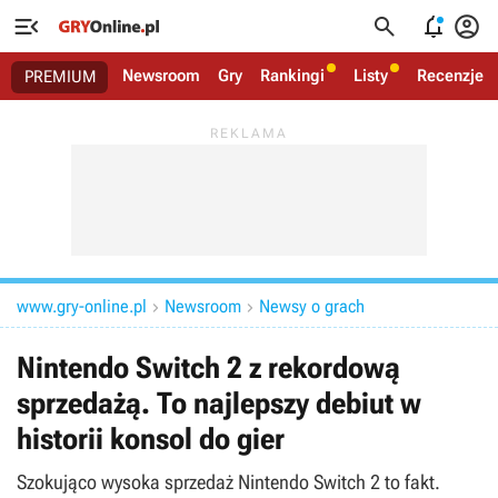




Newsroom
Gry
Rankingi
Listy
Recenzje
PREMIUM
www.gry-online.pl
Newsroom
Newsy o grach


Nintendo Switch 2 z rekordową
sprzedażą. To najlepszy debiut w
historii konsol do gier
Szokująco wysoka sprzedaż Nintendo Switch 2 to fakt.