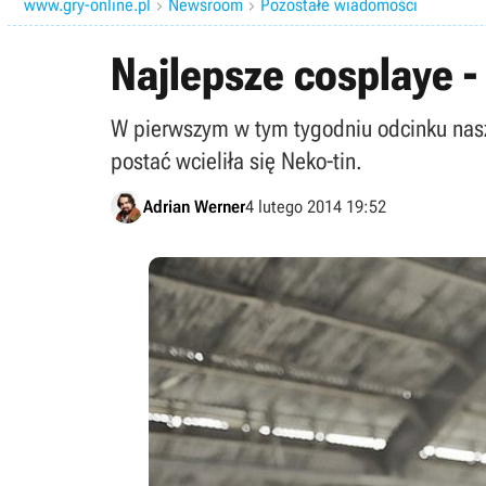
www.gry-online.pl
Newsroom
Pozostałe wiadomości


Najlepsze cosplaye - 
W pierwszym w tym tygodniu odcinku nasze
postać wcieliła się Neko-tin.
Adrian Werner
4 lutego 2014 19:52