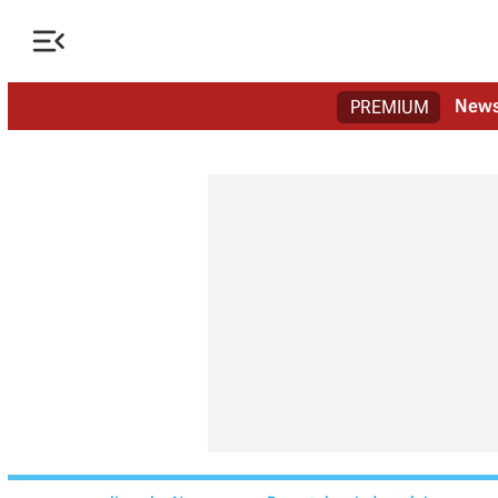

New
PREMIUM