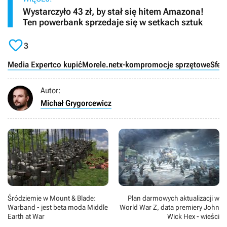
Wystarczyło 43 zł, by stał się hitem Amazona!
Ten powerbank sprzedaje się w setkach sztuk

3
Media Expert
co kupić
Morele.net
x-kom
promocje sprzętowe
Sferi
Autor:
Michał Grygorcewicz
Śródziemie w Mount & Blade:
Plan darmowych aktualizacji w
Warband - jest beta moda Middle
World War Z, data premiery John
Earth at War
Wick Hex - wieści