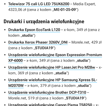
Telewizor 75 cali LG LED 75UK6200
– Media Expert,
4323,06 zł (cena z kodem „
ME-01-25-09
”)
Drukarki i urządzenia wielofunkcyjne
Drukarka Epson EcoTank L120
– x-kom, 349 zł (cena z
kodem „
studia
”)
Drukarka Xerox Phaser 3260V_DNI
– Morele.net, 429 zł
(cena z kodem „
STUDIA19
”)
Urządzenie wielofunkcyjne Epson Expression Premium
XP-6000
– x-kom, 349 zł (cena z kodem „
studia
”)
Urządzenie wielofunkcyjne HP LaserJet Pro M28w
– x-
kom, 369 zł (cena z kodem „
studia
”)
Urządzenie wielofunkcyjne HP Samsung Xpress SL-
M2070W
– x-kom, 379 zł (cena z kodem „
studia
”)
Urządzenie wielofunkcyjne Brother DCP-T310
–
Morele.net, 519 zł (cena z kodem „
STUDIA19
”)
Urządzenie wielofunkcyjne Canon Pixma TS8250
– x-