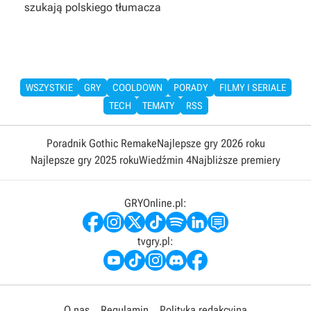
szukają polskiego tłumacza
WSZYSTKIE
GRY
COOLDOWN
PORADY
FILMY I SERIALE
TECH
TEMATY
RSS
Poradnik Gothic Remake
Najlepsze gry 2026 roku
Najlepsze gry 2025 roku
Wiedźmin 4
Najbliższe premiery
GRYOnline.pl:
tvgry.pl:
O nas
Regulamin
Polityka redakcyjna