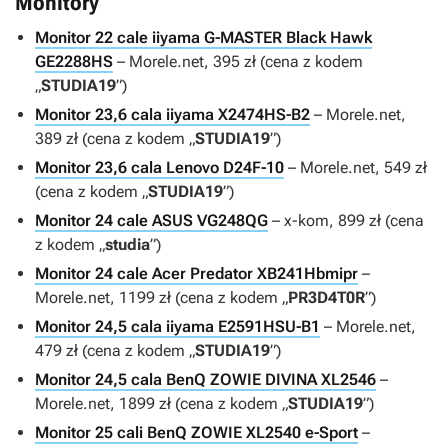
Monitory
Monitor 22 cale iiyama G-MASTER Black Hawk
GE2288HS
– Morele.net, 395 zł (cena z kodem
„
STUDIA19
”)
Monitor 23,6 cala iiyama X2474HS-B2
– Morele.net,
389 zł (cena z kodem „
STUDIA19
”)
Monitor 23,6 cala Lenovo D24F-10
– Morele.net, 549 zł
(cena z kodem „
STUDIA19
”)
Monitor 24 cale ASUS VG248QG
– x-kom, 899 zł (cena
z kodem „
studia
”)
Monitor 24 cale Acer Predator XB241Hbmipr
–
Morele.net, 1199 zł (cena z kodem „
PR3D4T0R
”)
Monitor 24,5 cala iiyama E2591HSU-B1
– Morele.net,
479 zł (cena z kodem „
STUDIA19
”)
Monitor 24,5 cala BenQ ZOWIE DIVINA XL2546
–
Morele.net, 1899 zł (cena z kodem „
STUDIA19
”)
Monitor 25 cali BenQ ZOWIE XL2540 e-Sport
–