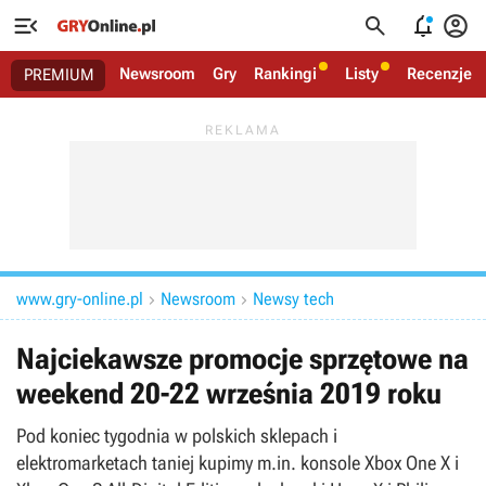




Newsroom
Gry
Rankingi
Listy
Recenzje
PREMIUM
www.gry-online.pl
Newsroom
Newsy tech


Najciekawsze promocje sprzętowe na
weekend 20-22 września 2019 roku
Pod koniec tygodnia w polskich sklepach i
elektromarketach taniej kupimy m.in. konsole Xbox One X i