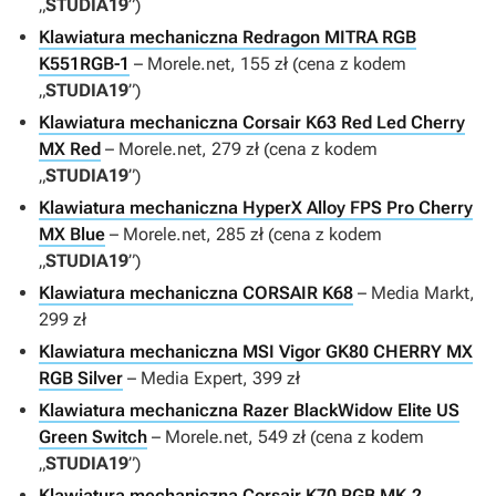
„
STUDIA19
”)
Klawiatura mechaniczna Redragon MITRA RGB
K551RGB-1
– Morele.net, 155 zł (cena z kodem
„
STUDIA19
”)
Klawiatura mechaniczna Corsair K63 Red Led Cherry
MX Red
– Morele.net, 279 zł (cena z kodem
„
STUDIA19
”)
Klawiatura mechaniczna HyperX Alloy FPS Pro Cherry
MX Blue
– Morele.net, 285 zł (cena z kodem
„
STUDIA19
”)
Klawiatura mechaniczna CORSAIR K68
– Media Markt,
299 zł
Klawiatura mechaniczna MSI Vigor GK80 CHERRY MX
RGB Silver
– Media Expert, 399 zł
Klawiatura mechaniczna Razer BlackWidow Elite US
Green Switch
– Morele.net, 549 zł (cena z kodem
„
STUDIA19
”)
Klawiatura mechaniczna Corsair K70 RGB MK.2