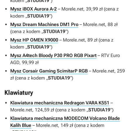
kodem „
STUDIA19
”)
Mysz iBOX Aurora A-2
– Morele.net, 39,99 zł (cena z
kodem „
STUDIA19
”)
Mysz Dream Machines DM1 Pro
– Morele.net, 88 zł
(cena z kodem „
STUDIA19
”)
Mysz HP OMEN X9000
– Morele.net, 89 zł (cena z
kodem „
STUDIA19
”)
Mysz A4tech Bloody P30 PRO RGB Pixart
– RTV Euro
AGD, 99,99 zł
Mysz Corsair Gaming ScimitarP RGB
– Morele.net, 259
zł (cena z kodem „
STUDIA19
”)
Klawiatury
Klawiatura mechaniczna Redragon VARA K551
–
Morele.net, 124,59 zł (cena z kodem „
STUDIA19
”)
Klawiatura mechaniczna MODECOM Volcano Blade
Kalih Blue
– Morele.net, 149 zł (cena z kodem