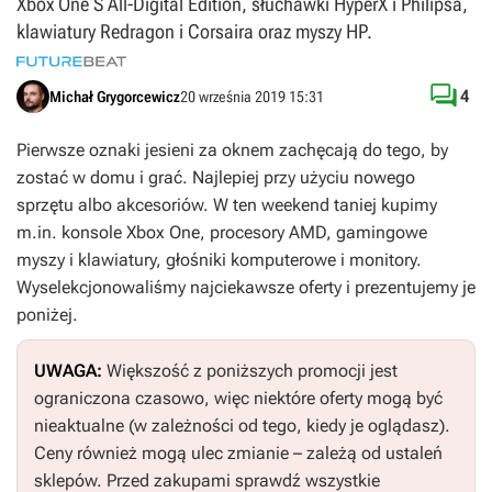
Xbox One S All-Digital Edition, słuchawki HyperX i Philipsa,
klawiatury Redragon i Corsaira oraz myszy HP.

4
Michał Grygorcewicz
20 września 2019 15:31
Pierwsze oznaki jesieni za oknem zachęcają do tego, by
zostać w domu i grać. Najlepiej przy użyciu nowego
sprzętu albo akcesoriów. W ten weekend taniej kupimy
m.in. konsole Xbox One, procesory AMD, gamingowe
myszy i klawiatury, głośniki komputerowe i monitory.
Wyselekcjonowaliśmy najciekawsze oferty i prezentujemy je
poniżej.
UWAGA:
Większość z poniższych promocji jest
ograniczona czasowo, więc niektóre oferty mogą być
nieaktualne (w zależności od tego, kiedy je oglądasz).
Ceny również mogą ulec zmianie – zależą od ustaleń
sklepów. Przed zakupami sprawdź wszystkie