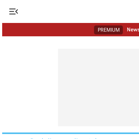

New
PREMIUM