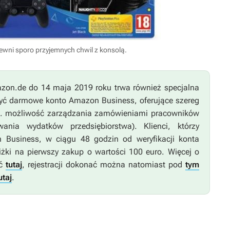
pewni sporo przyjemnych chwil z konsolą.
azon.de do 14 maja 2019 roku trwa również specjalna
łożyć darmowe konto Amazon Business, oferujące szereg
in. możliwość zarządzania zamówieniami pracowników
nia wydatków przedsiębiorstwa). Klienci, którzy
 Business, w ciągu 48 godzin od weryfikacji konta
żki na pierwszy zakup o wartości 100 euro. Więcej o
eć
tutaj
, rejestracji dokonać można natomiast pod
tym
utaj
.