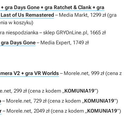
+ gra Days Gone + gra Ratchet & Clank + gra
e Last of Us Remastered
– Media Markt, 1299 zł (gra
nia w koszyku)
ra niespodzianka – sklep GRYOnLine.pl, 1665 zł
+ gra Days Gone
– Media Expert, 1749 zł
amera V2 + gra VR Worlds
– Morele.net, 999 zł (cena z
e.net, 299 zł (cena z kodem „
KOMUNIA19
”)
o
– Morele.net, 729 zł (cena z kodem „
KOMUNIA19
”)
r
– Morele.net, 2049 zł (cena z kodem „
KOMUNIA19
”)