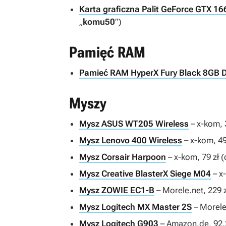
Karta graficzna Palit GeForce GTX 1
„
komu50
”)
Pamięć RAM
Pamieć RAM HyperX Fury Black 8GB 
Myszy
Mysz ASUS WT205 Wireless
– x-kom, 
Mysz Lenovo 400 Wireless
– x-kom, 49
Mysz Corsair Harpoon
– x-kom, 79 zł 
Mysz Creative BlasterX Siege M04
– x
Mysz ZOWIE EC1-B
– Morele.net, 229 
Mysz Logitech MX Master 2S
– Morele
Mysz Logitech G903
– Amazon.de, 92,2