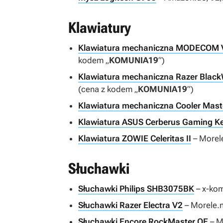
Klawiatury
Klawiatura mechaniczna MODECOM
kodem „
KOMUNIA19
”)
Klawiatura mechaniczna Razer Black
(cena z kodem „
KOMUNIA19
”)
Klawiatura mechaniczna Cooler Mas
Klawiatura ASUS Cerberus Gaming K
Klawiatura ZOWIE Celeritas II
– Morele
Słuchawki
Słuchawki Philips SHB3075BK
– x-kom
Słuchawki Razer Electra V2
– Morele.n
Słuchawki Encore RockMaster OE
– M