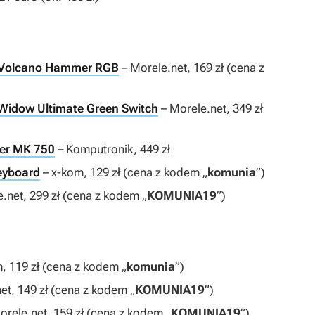
 Volcano Hammer RGB
– Morele.net, 169 zł (cena z
Widow Ultimate Green Switch
– Morele.net, 349 zł
ter MK 750
– Komputronik, 449 zł
eyboard
– x-kom, 129 zł (cena z kodem „
komunia
”)
.net, 299 zł (cena z kodem „
KOMUNIA19
”)
, 119 zł (cena z kodem „
komunia
”)
et, 149 zł (cena z kodem „
KOMUNIA19
”)
orele.net, 159 zł (cena z kodem „
KOMUNIA19
”)