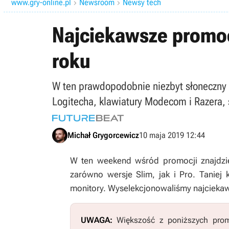
www.gry-online.pl
Newsroom
Newsy tech


Najciekawsze promo
roku
W ten prawdopodobnie niezbyt słoneczny 
Logitecha, klawiatury Modecom i Razera, s
Michał Grygorcewicz
10 maja 2019 12:44
W ten weekend wśród promocji znajdziem
zarówno wersje Slim, jak i Pro. Taniej
monitory. Wyselekcjonowaliśmy najciekaw
UWAGA:
Większość z poniższych promo