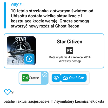
WIĘCEJ:
10-letnia strzelanka z otwartym światem od
Ubisoftu dostała wielką aktualizację i
kosztującą krocie wersję. Gracze pomogą
stworzyć nowy rozdział Ghost Recon
Star Citizen

Data wydania:
4 czerwca 2014
Wczesny dostęp



7.4
Oceń Grę
Gracze

9
patche i aktualizacje
space-sim / symulatory kosmiczne
Kickstart