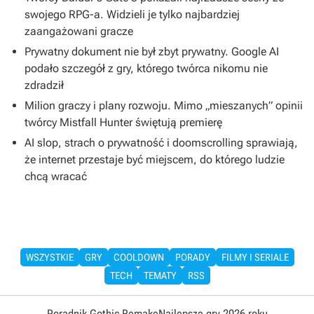
swojego RPG-a. Widzieli je tylko najbardziej
zaangażowani gracze
Prywatny dokument nie był zbyt prywatny. Google AI
podało szczegół z gry, którego twórca nikomu nie
zdradził
Milion graczy i plany rozwoju. Mimo „mieszanych” opinii
twórcy Mistfall Hunter świętują premierę
AI slop, strach o prywatność i doomscrolling sprawiają,
że internet przestaje być miejscem, do którego ludzie
chcą wracać
WSZYSTKIE
GRY
COOLDOWN
PORADY
FILMY I SERIALE
TECH
TEMATY
RSS
Poradnik Gothic Remake
Najlepsze gry 2026 roku