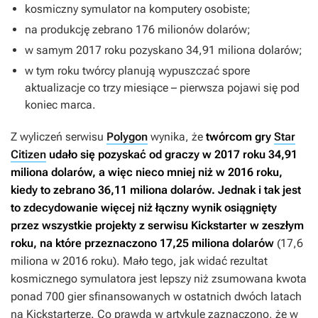
kosmiczny symulator na komputery osobiste;
na produkcję zebrano 176 milionów dolarów;
w samym 2017 roku pozyskano 34,91 miliona dolarów;
w tym roku twórcy planują wypuszczać spore
aktualizacje co trzy miesiące – pierwsza pojawi się pod
koniec marca.
Z wyliczeń serwisu
Polygon
wynika, że
twórcom gry
Star
Citizen
udało się pozyskać od graczy w 2017 roku 34,91
miliona dolarów, a więc nieco mniej niż w 2016 roku,
kiedy to zebrano 36,11 miliona dolarów. Jednak i tak jest
to zdecydowanie więcej niż łączny wynik osiągnięty
przez wszystkie projekty z serwisu Kickstarter w zeszłym
roku, na które przeznaczono 17,25 miliona dolarów
(17,6
miliona w 2016 roku). Mało tego, jak widać rezultat
kosmicznego symulatora jest lepszy niż zsumowana kwota
ponad 700 gier sfinansowanych w ostatnich dwóch latach
na Kickstarterze. Co prawda w artykule zaznaczono, że w