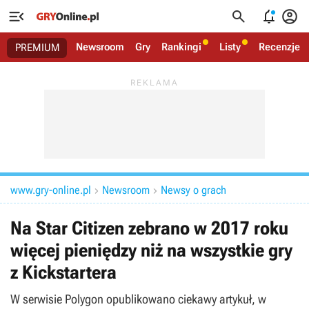




Newsroom
Gry
Rankingi
Listy
Recenzje
PREMIUM
www.gry-online.pl
Newsroom
Newsy o grach


Na Star Citizen zebrano w 2017 roku
więcej pieniędzy niż na wszystkie gry
z Kickstartera
W serwisie Polygon opublikowano ciekawy artykuł, w