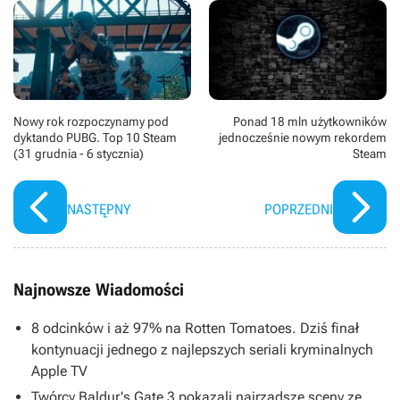
Nowy rok rozpoczynamy pod
Ponad 18 mln użytkowników
dyktando PUBG. Top 10 Steam
jednocześnie nowym rekordem
(31 grudnia - 6 stycznia)
Steam
NASTĘPNY
POPRZEDNI
Najnowsze Wiadomości
8 odcinków i aż 97% na Rotten Tomatoes. Dziś finał
kontynuacji jednego z najlepszych seriali kryminalnych
Apple TV
Twórcy Baldur's Gate 3 pokazali najrzadsze sceny ze