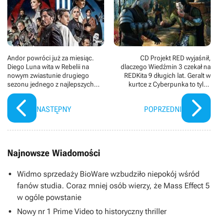
Andor powróci już za miesiąc.
CD Projekt RED wyjaśnił,
Diego Luna wita w Rebelii na
dlaczego Wiedźmin 3 czekał na
nowym zwiastunie drugiego
REDKita 9 długich lat. Geralt w
sezonu jednego z najlepszych
kurtce z Cyberpunka to tylko
seriali Star Wars
jeden z wielu powodów
NASTĘPNY
POPRZEDNI
Najnowsze Wiadomości
Widmo sprzedaży BioWare wzbudziło niepokój wśród
fanów studia. Coraz mniej osób wierzy, że Mass Effect 5
w ogóle powstanie
Nowy nr 1 Prime Video to historyczny thriller