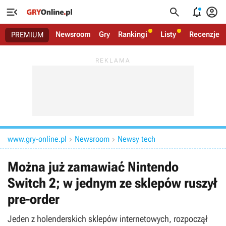




Newsroom
Gry
Rankingi
Listy
Recenzje
PREMIUM
www.gry-online.pl
Newsroom
Newsy tech


Można już zamawiać Nintendo
Switch 2; w jednym ze sklepów ruszył
pre-order
Jeden z holenderskich sklepów internetowych, rozpoczął