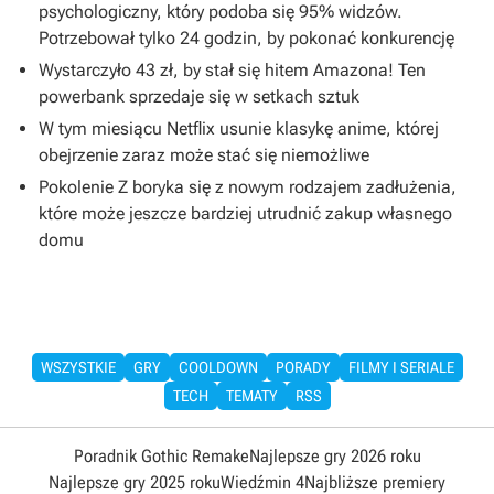
psychologiczny, który podoba się 95% widzów.
Potrzebował tylko 24 godzin, by pokonać konkurencję
Wystarczyło 43 zł, by stał się hitem Amazona! Ten
powerbank sprzedaje się w setkach sztuk
W tym miesiącu Netflix usunie klasykę anime, której
obejrzenie zaraz może stać się niemożliwe
Pokolenie Z boryka się z nowym rodzajem zadłużenia,
które może jeszcze bardziej utrudnić zakup własnego
domu
WSZYSTKIE
GRY
COOLDOWN
PORADY
FILMY I SERIALE
TECH
TEMATY
RSS
Poradnik Gothic Remake
Najlepsze gry 2026 roku
Najlepsze gry 2025 roku
Wiedźmin 4
Najbliższe premiery