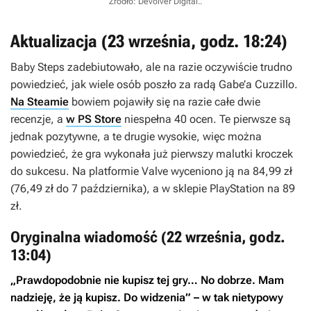
Źródło: Devolver Digital.
.
Aktualizacja (23 września, godz. 18:24)
Baby Steps
zadebiutowało, ale na razie oczywiście trudno
powiedzieć, jak wiele osób poszło za radą Gabe’a Cuzzillo.
Na Steamie
bowiem pojawiły się na razie całe dwie
recenzje, a
w PS Store
niespełna 40 ocen. Te pierwsze są
jednak pozytywne, a te drugie wysokie, więc można
powiedzieć, że gra wykonała już pierwszy malutki kroczek
do sukcesu. Na platformie Valve wyceniono ją na 84,99 zł
(76,49 zł do 7 października), a w sklepie PlayStation na 89
zł.
Oryginalna wiadomość (22 września, godz.
13:04)
„Prawdopodobnie nie kupisz tej gry… No dobrze. Mam
nadzieję, że ją kupisz. Do widzenia” – w tak nietypowy