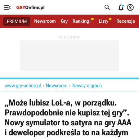




Newsroom
Gry
Rankingi
Listy
Recenzje
PREMIUM
www.gry-online.pl
Newsroom
Newsy o grach


„Może lubisz LoL-a, w porządku.
Prawdopodobnie nie kupisz tej gry”.
Nowy symulator to satyra na gry AAA
i deweloper podkreśla to na każdym