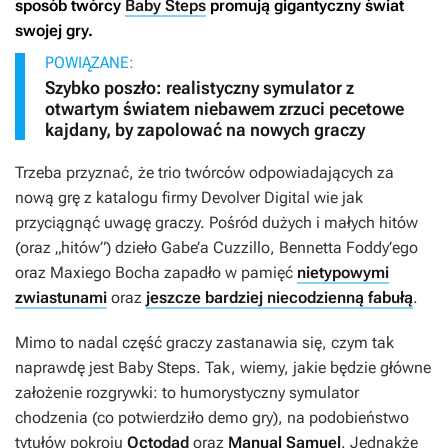
sposób twórcy
Baby Steps
promują gigantyczny świat
swojej gry.
POWIĄZANE:
Szybko poszło: realistyczny symulator z
otwartym światem niebawem zrzuci pecetowe
kajdany, by zapolować na nowych graczy
Trzeba przyznać, że trio twórców odpowiadających za
nową grę z katalogu firmy Devolver Digital wie jak
przyciągnąć uwagę graczy. Pośród dużych i małych hitów
(oraz „hitów”) dzieło Gabe’a Cuzzillo, Bennetta Foddy’ego
oraz Maxiego Bocha zapadło w pamięć
nietypowymi
zwiastunami
oraz
jeszcze bardziej niecodzienną fabułą
.
Mimo to nadal część graczy zastanawia się, czym tak
naprawdę jest
Baby Steps
. Tak, wiemy, jakie będzie główne
założenie rozgrywki: to humorystyczny symulator
chodzenia (co potwierdziło demo gry), na podobieństwo
tytułów pokroju
Octodad
oraz
Manual Samuel
. Jednakże