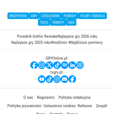
WSZYSTKIE
GRY
COOLDOWN
PORADY
FILMY I SERIALE
TECH
TEMATY
RSS
Poradnik Gothic Remake
Najlepsze gry 2026 roku
Najlepsze gry 2025 roku
Wiedźmin 4
Najbliższe premiery
GRYOnline.pl:
tvgry.pl:
O nas
Regulamin
Polityka redakcyjna
Polityka prywatności
Ustawienia cookies
Reklama
Zespół