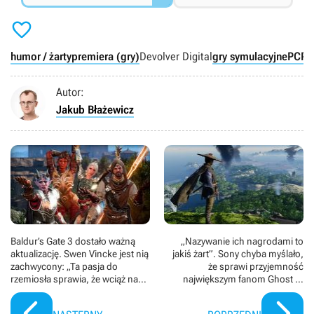

humor / żarty
premiera (gry)
Devolver Digital
gry symulacyjne
PC
PS
Autor:
Jakub Błażewicz
Baldur’s Gate 3 dostało ważną
„Nazywanie ich nagrodami to
aktualizację. Swen Vincke jest nią
jakiś żart”. Sony chyba myślało,
zachwycony: „Ta pasja do
że sprawi przyjemność
rzemiosła sprawia, że wciąż na
największym fanom Ghost of
nowo zakochuję się w moich
Tsushima, a tylko wywołało w
pracownikach”
nich frustrację