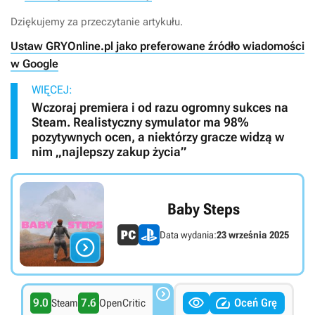
Dziękujemy za przeczytanie artykułu.
Ustaw GRYOnline.pl jako preferowane źródło wiadomości
w Google
WIĘCEJ:
Wczoraj premiera i od razu ogromny sukces na
Steam. Realistyczny symulator ma 98%
pozytywnych ocen, a niektórzy gracze widzą w
nim „najlepszy zakup życia”
Baby Steps
Data wydania:
23 września 2025




9.0
7.6
Oceń Grę
Steam
OpenCritic