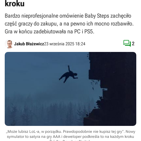
kroku
Bardzo nieprofesjonalne omówienie Baby Steps zachęciło
część graczy do zakupu, a na pewno ich mocno rozbawiło.
Gra w końcu zadebiutowała na PC i PS5.

2
Jakub Błażewicz
23 września 2025 18:24
„Może lubisz LoL-a, w porządku. Prawdopodobnie nie kupisz tej gry”. Nowy
symulator to satyra na gry AAA i deweloper podkreśla to na każdym kroku