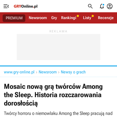




Newsroom
Gry
Rankingi
Listy
Recenzje
PREMIUM
www.gry-online.pl
Newsroom
Newsy o grach


Mosaic nową grą twórców Among
the Sleep. Historia rozczarowania
dorosłością
Twórcy horroru o niemowlaku Among the Sleep pracują nad