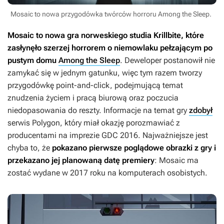
Mosaic to nowa przygodówka twórców horroru Among the Sleep.
Mosaic
to nowa gra norweskiego studia Krillbite, które
zasłynęło szerzej horrorem o niemowlaku pełzającym po
pustym domu
Among the Sleep
. Deweloper postanowił nie
zamykać się w jednym gatunku, więc tym razem tworzy
przygodówkę point-and-click, podejmującą temat
znudzenia życiem i pracą biurową oraz poczucia
niedopasowania do reszty. Informacje na temat gry
zdobył
serwis Polygon, który miał okazję porozmawiać z
producentami na imprezie GDC 2016. Najważniejsze jest
chyba to, że
pokazano pierwsze poglądowe obrazki z gry i
przekazano jej planowaną datę premiery
:
Mosaic
ma
zostać wydane w 2017 roku na komputerach osobistych.