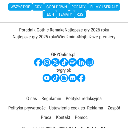
WSZYSTKIE
GRY
COOLDOWN
PORADY
FILMY I SERIALE
TECH
TEMATY
RSS
Poradnik Gothic Remake
Najlepsze gry 2026 roku
Najlepsze gry 2025 roku
Wiedźmin 4
Najbliższe premiery
GRYOnline.pl:
tvgry.pl:
O nas
Regulamin
Polityka redakcyjna
Polityka prywatności
Ustawienia cookies
Reklama
Zespół
Praca
Kontakt
Pomoc