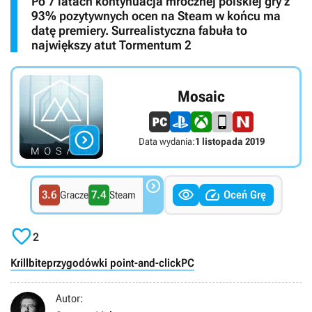
Po 7 latach kontynuacja mrocznej polskiej gry z
93% pozytywnych ocen na Steam w końcu ma
datę premiery. Surrealistyczna fabuła to
największy atut Tormentum 2
Mosaic

Data wydania:
1 listopada 2019



3.6
7.4
Oceń Grę
Gracze
Steam

2
Krillbite
przygodówki point-and-click
PC
Autor: