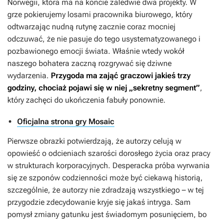
Norwegii, która ma na koncie zaledwie dwa projekty. W
grze pokierujemy losami pracownika biurowego, który
odtwarzając nudną rutynę zacznie coraz mocniej
odczuwać, że nie pasuje do tego usystematyzowanego i
pozbawionego emocji świata. Właśnie wtedy wokół
naszego bohatera zaczną rozgrywać się dziwne
wydarzenia.
Przygoda ma zająć graczowi jakieś trzy
godziny, chociaż pojawi się w niej „sekretny segment”
,
który zachęci do ukończenia fabuły ponownie.
Oficjalna strona gry Mosaic
Pierwsze obrazki potwierdzają, że autorzy celują w
opowieść o odcieniach szarości dorosłego życia oraz pracy
w strukturach korporacyjnych. Desperacka próba wyrwania
się ze szponów codzienności może być ciekawą historią,
szczególnie, że autorzy nie zdradzają wszystkiego – w tej
przygodzie zdecydowanie kryje się jakaś intryga. Sam
pomysł zmiany gatunku jest świadomym posunięciem, bo