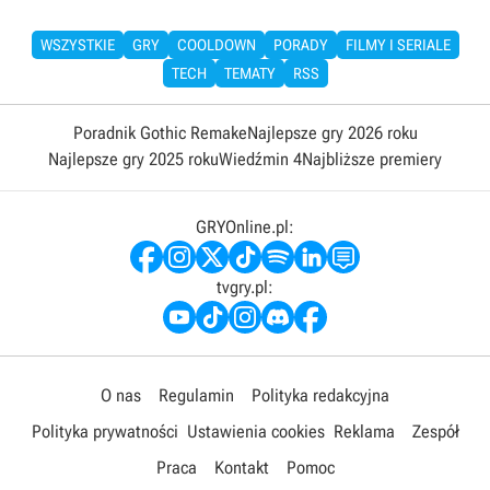
WSZYSTKIE
GRY
COOLDOWN
PORADY
FILMY I SERIALE
TECH
TEMATY
RSS
Poradnik Gothic Remake
Najlepsze gry 2026 roku
Najlepsze gry 2025 roku
Wiedźmin 4
Najbliższe premiery
GRYOnline.pl:
tvgry.pl:
O nas
Regulamin
Polityka redakcyjna
Polityka prywatności
Ustawienia cookies
Reklama
Zespół
Praca
Kontakt
Pomoc