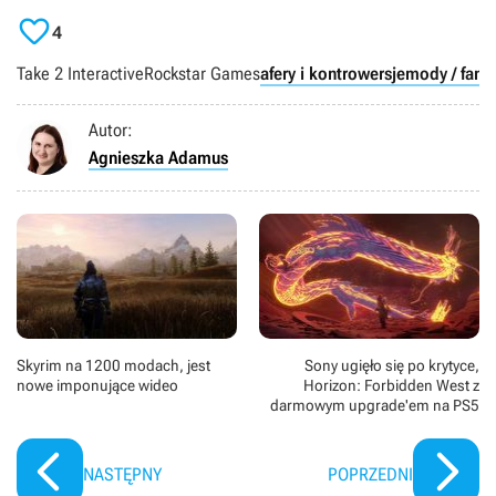

4
Take 2 Interactive
Rockstar Games
afery i kontrowersje
mody / fano
Autor:
Agnieszka Adamus
Skyrim na 1200 modach, jest
Sony ugięło się po krytyce,
nowe imponujące wideo
Horizon: Forbidden West z
darmowym upgrade'em na PS5
NASTĘPNY
POPRZEDNI