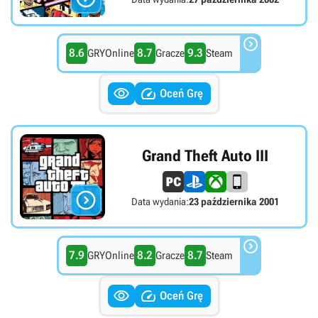

8.6
8.7
9.3
GRYOnline
Gracze
Steam


Oceń Grę
Grand Theft Auto III

Data wydania:
23 października 2001

7.9
8.2
8.7
GRYOnline
Gracze
Steam


Oceń Grę