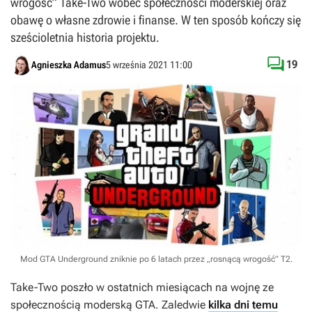
wrogość” Take-Two wobec społeczności moderskiej oraz
obawę o własne zdrowie i finanse. W ten sposób kończy się
sześcioletnia historia projektu.

19
Agnieszka Adamus
5 września 2021 11:00
Mod GTA Underground zniknie po 6 latach przez „rosnącą wrogość” T2.
Take-Two poszło w ostatnich miesiącach na wojnę ze
społecznością moderską
GTA
. Zaledwie
kilka dni temu