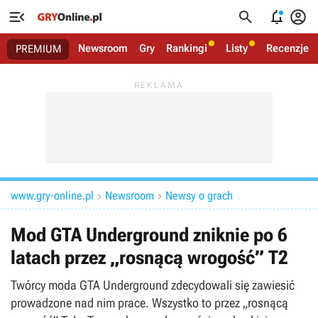




Newsroom
Gry
Rankingi
Listy
Recenzje
PREMIUM
www.gry-online.pl
Newsroom
Newsy o grach


Mod GTA Underground zniknie po 6
latach przez „rosnącą wrogość” T2
Twórcy moda GTA Underground zdecydowali się zawiesić
prowadzone nad nim prace. Wszystko to przez „rosnącą