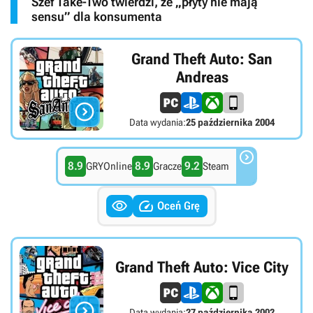
Szef Take-Two twierdzi, że „płyty nie mają
sensu” dla konsumenta
Grand Theft Auto: San
Andreas

Data wydania:
25 października 2004

8.9
8.9
9.2
GRYOnline
Gracze
Steam


Oceń Grę
Grand Theft Auto: Vice City

Data wydania:
27 października 2002