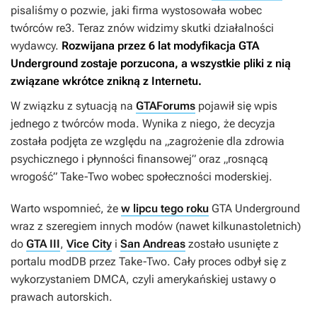
pisaliśmy o pozwie, jaki firma wystosowała wobec
twórców
re3
. Teraz znów widzimy skutki działalności
wydawcy.
Rozwijana przez 6 lat modyfikacja
GTA
Underground
zostaje porzucona, a wszystkie pliki z nią
związane wkrótce znikną z Internetu.
W związku z sytuacją na
GTAForums
pojawił się wpis
jednego z twórców moda. Wynika z niego, że decyzja
została podjęta ze względu na „zagrożenie dla zdrowia
psychicznego i płynności finansowej” oraz „rosnącą
wrogość” Take-Two wobec społeczności moderskiej.
Warto wspomnieć, że
w lipcu tego roku
GTA Underground
wraz z szeregiem innych modów (nawet kilkunastoletnich)
do
GTA III
,
Vice City
i
San Andreas
zostało usunięte z
portalu modDB przez Take-Two. Cały proces odbył się z
wykorzystaniem DMCA, czyli amerykańskiej ustawy o
prawach autorskich.