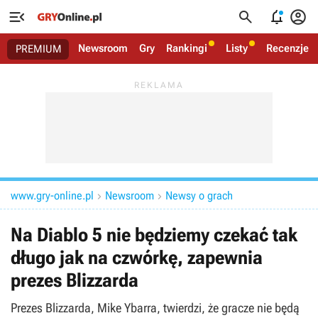




Newsroom
Gry
Rankingi
Listy
Recenzje
PREMIUM
www.gry-online.pl
Newsroom
Newsy o grach


Na Diablo 5 nie będziemy czekać tak
długo jak na czwórkę, zapewnia
prezes Blizzarda
Prezes Blizzarda, Mike Ybarra, twierdzi, że gracze nie będą