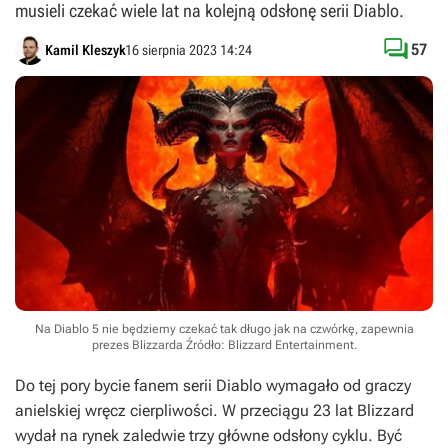
musieli czekać wiele lat na kolejną odsłonę serii Diablo.

57
Kamil Kleszyk
16 sierpnia 2023 14:24
Na Diablo 5 nie będziemy czekać tak długo jak na czwórkę, zapewnia
prezes Blizzarda
Źródło: Blizzard Entertainment
.
Do tej pory bycie fanem serii
Diablo
wymagało od graczy
anielskiej wręcz cierpliwości. W przeciągu 23 lat Blizzard
wydał na rynek zaledwie trzy główne odsłony cyklu. Być