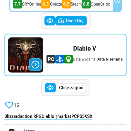

7.7
6.3
6.5
8.8
GRYOnline
Gracze
Steam
OpenCritic


Oceń Grę
Diablo V
Data wydania:
Data Nieznana


Chcę zagrać

15
Blizzard
action RPG
Diablo (marka)
PC
PS5
XSX