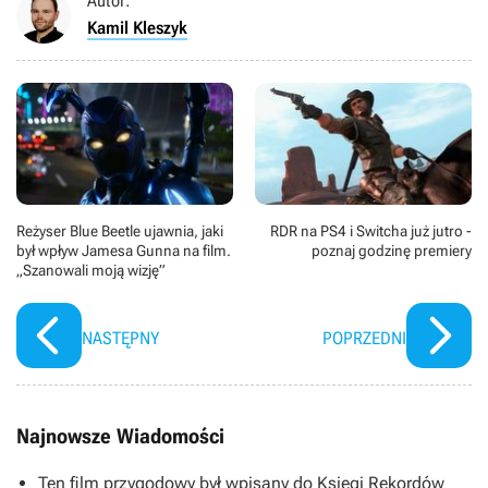
Autor:
Kamil Kleszyk
Reżyser Blue Beetle ujawnia, jaki
RDR na PS4 i Switcha już jutro -
był wpływ Jamesa Gunna na film.
poznaj godzinę premiery
„Szanowali moją wizję”
NASTĘPNY
POPRZEDNI
Najnowsze Wiadomości
Ten film przygodowy był wpisany do Księgi Rekordów