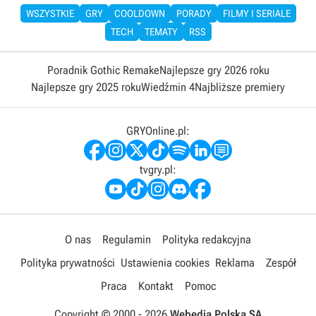
WSZYSTKIE
GRY
COOLDOWN
PORADY
FILMY I SERIALE
TECH
TEMATY
RSS
Poradnik Gothic Remake
Najlepsze gry 2026 roku
Najlepsze gry 2025 roku
Wiedźmin 4
Najbliższe premiery
GRYOnline.pl:
tvgry.pl:
O nas
Regulamin
Polityka redakcyjna
Polityka prywatności
Ustawienia cookies
Reklama
Zespół
Praca
Kontakt
Pomoc
Copyright © 2000 -
2026
Webedia Polska SA