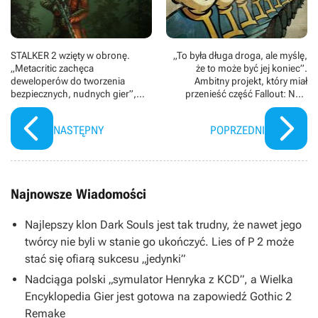
STALKER 2 wzięty w obronę.
„To była długa droga, ale myślę,
„Metacritic zachęca
że to może być jej koniec”.
deweloperów do tworzenia
Ambitny projekt, który miał
bezpiecznych, nudnych gier”,
przenieść część Fallout: New
twierdzi weteran Arkane Studios
Vegas do Fallouta 4, wywołał
spore zamieszanie
NASTĘPNY
POPRZEDNI
Najnowsze Wiadomości
Najlepszy klon Dark Souls jest tak trudny, że nawet jego
twórcy nie byli w stanie go ukończyć. Lies of P 2 może
stać się ofiarą sukcesu „jedynki”
Nadciąga polski „symulator Henryka z KCD”, a Wielka
Encyklopedia Gier jest gotowa na zapowiedź Gothic 2
Remake