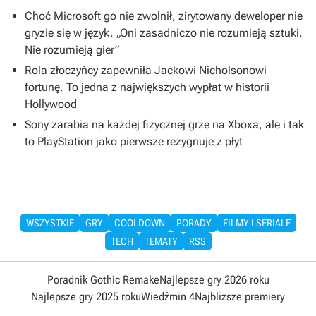
Choć Microsoft go nie zwolnił, zirytowany deweloper nie
gryzie się w język. „Oni zasadniczo nie rozumieją sztuki.
Nie rozumieją gier”
Rola złoczyńcy zapewniła Jackowi Nicholsonowi
fortunę. To jedna z największych wypłat w historii
Hollywood
Sony zarabia na każdej fizycznej grze na Xboxa, ale i tak
to PlayStation jako pierwsze rezygnuje z płyt
WSZYSTKIE
GRY
COOLDOWN
PORADY
FILMY I SERIALE
TECH
TEMATY
RSS
Poradnik Gothic Remake
Najlepsze gry 2026 roku
Najlepsze gry 2025 roku
Wiedźmin 4
Najbliższe premiery