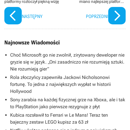
platformy roztoczył piękną wizję
miano najlepszej platformy
sprzedażowej na świecie. Tym
potworem naładujesz nie tylko
NASTĘPNY
POPRZEDNI
smartfona, ale też laptopa i
przenośną konsolę
Najnowsze Wiadomości
Choć Microsoft go nie zwolnił, zirytowany deweloper nie
gryzie się w język. „Oni zasadniczo nie rozumieją sztuki.
Nie rozumieją gier”
Rola złoczyńcy zapewniła Jackowi Nicholsonowi
fortunę. To jedna z największych wypłat w historii
Hollywood
Sony zarabia na każdej fizycznej grze na Xboxa, ale i tak
to PlayStation jako pierwsze rezygnuje z płyt
Kubica rozsławił to Ferrari w Le Mans! Teraz ten
bajeczny zestaw LEGO kupisz za 63 zł