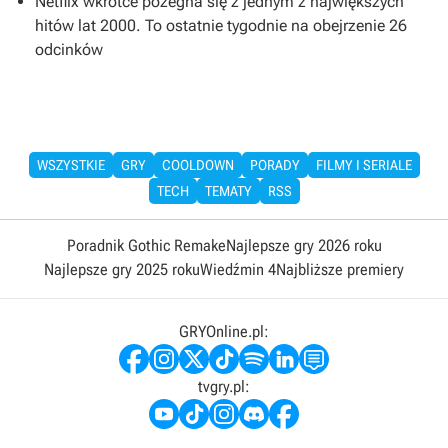
Netflix wkrótce pożegna się z jednym z największych
hitów lat 2000. To ostatnie tygodnie na obejrzenie 26
odcinków
WSZYSTKIE
GRY
COOLDOWN
PORADY
FILMY I SERIALE
TECH
TEMATY
RSS
Poradnik Gothic Remake
Najlepsze gry 2026 roku
Najlepsze gry 2025 roku
Wiedźmin 4
Najbliższe premiery
GRYOnline.pl:
tvgry.pl: