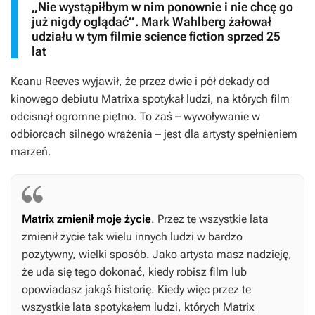
„Nie wystąpiłbym w nim ponownie i nie chcę go
już nigdy oglądać”. Mark Wahlberg żałował
udziału w tym filmie science fiction sprzed 25
lat
Keanu Reeves wyjawił, że przez dwie i pół dekady od
kinowego debiutu
Matrixa
spotykał ludzi, na których film
odcisnął ogromne piętno. To zaś – wywoływanie w
odbiorcach silnego wrażenia – jest dla artysty spełnieniem
marzeń.
Matrix
zmienił moje życie
. Przez te wszystkie lata
zmienił życie tak wielu innych ludzi w bardzo
pozytywny, wielki sposób. Jako artysta masz nadzieję,
że uda się tego dokonać, kiedy robisz film lub
opowiadasz jakąś historię. Kiedy więc przez te
wszystkie lata spotykałem ludzi, których Matrix