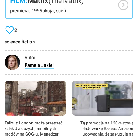
FILM:
Matrix
(The Matrix)

premiera: 1999
akcja, sci-fi

2
science fiction
Autor:
Pamela Jakiel
Fallout: London może przetrzeć
Tą promocją na 160-watową
szlak dla dużych, ambitnych
ładowarkę Baseus Amazon
modów na GOG-u. Menedżer
udowadnia, że zasługuje na