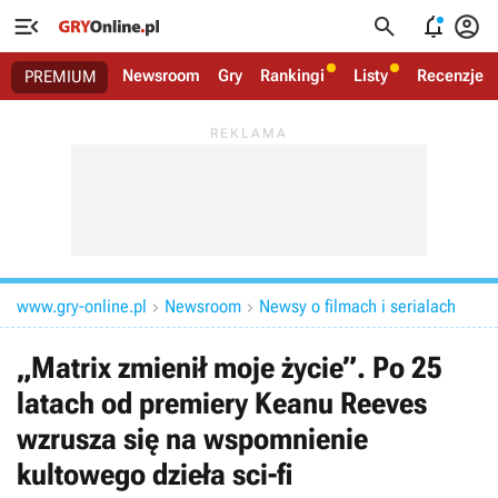




Newsroom
Gry
Rankingi
Listy
Recenzje
PREMIUM
www.gry-online.pl
Newsroom
Newsy o filmach i serialach


„Matrix zmienił moje życie”. Po 25
latach od premiery Keanu Reeves
wzrusza się na wspomnienie
kultowego dzieła sci-fi