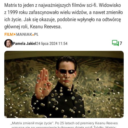
Matrix to jeden z najważniejszych filmów sci-fi. Widowisko
z 1999 roku zafascynowało wielu widzów, a nawet zmieniło
ich życie. Jak się okazuje, podobnie wpłynęło na odtwórcę
głównej roli, Keanu Reevesa.

7
Pamela Jakiel
24 lipca 2024 11:54
„Matrix zmienił moje życie”. Po 25 latach od premiery Keanu Reeves
wzrusza się na wspomnienie kultowego dzieła sci-fi
Źródło: Matrix: