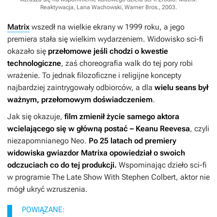
Reaktywacja, Lana Wachowski, Warner Bros., 2003
.
Matrix
wszedł na wielkie ekrany w 1999 roku, a jego
premiera stała się wielkim wydarzeniem. Widowisko sci-fi
okazało się
przełomowe jeśli chodzi o kwestie
technologiczne
, zaś choreografia walk do tej pory robi
wrażenie. To jednak filozoficzne i religijne koncepty
najbardziej zaintrygowały odbiorców, a dla
wielu seans był
ważnym, przełomowym doświadczeniem
.
Jak się okazuje,
film zmienił życie samego aktora
wcielającego się w główną postać – Keanu Reevesa
, czyli
niezapomnianego Neo.
Po 25 latach od premiery
widowiska gwiazdor
Matrixa
opowiedział o swoich
odczuciach co do tej produkcji.
Wspominając dzieło sci-fi
w programie The Late Show With Stephen Colbert, aktor nie
mógł ukryć wzruszenia.
POWIĄZANE: