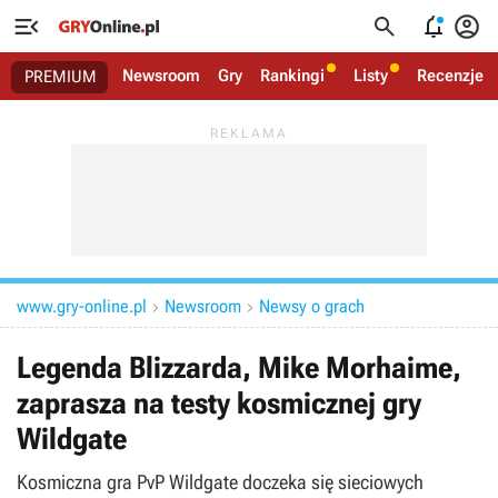




Newsroom
Gry
Rankingi
Listy
Recenzje
PREMIUM
www.gry-online.pl
Newsroom
Newsy o grach


Legenda Blizzarda, Mike Morhaime,
zaprasza na testy kosmicznej gry
Wildgate
Kosmiczna gra PvP Wildgate doczeka się sieciowych