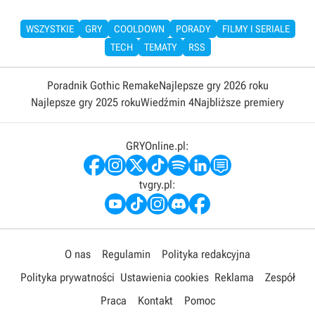
WSZYSTKIE
GRY
COOLDOWN
PORADY
FILMY I SERIALE
TECH
TEMATY
RSS
Poradnik Gothic Remake
Najlepsze gry 2026 roku
Najlepsze gry 2025 roku
Wiedźmin 4
Najbliższe premiery
GRYOnline.pl:
tvgry.pl:
O nas
Regulamin
Polityka redakcyjna
Polityka prywatności
Ustawienia cookies
Reklama
Zespół
Praca
Kontakt
Pomoc