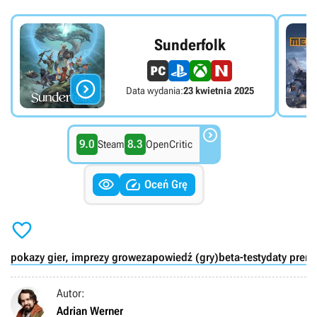
Sunderfolk

Data wydania:
23 kwietnia 2025

9.0
8.3
Steam
OpenCritic


Oceń Grę

pokazy gier, imprezy growe
zapowiedź (gry)
beta-testy
daty premi
Autor:
Adrian Werner