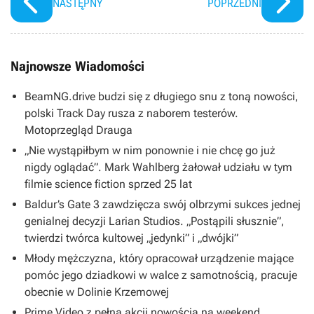
NASTĘPNY
POPRZEDNI
Najnowsze Wiadomości
BeamNG.drive budzi się z długiego snu z toną nowości,
polski Track Day rusza z naborem testerów.
Motoprzegląd Drauga
„Nie wystąpiłbym w nim ponownie i nie chcę go już
nigdy oglądać”. Mark Wahlberg żałował udziału w tym
filmie science fiction sprzed 25 lat
Baldur’s Gate 3 zawdzięcza swój olbrzymi sukces jednej
genialnej decyzji Larian Studios. „Postąpili słusznie”,
twierdzi twórca kultowej „jedynki” i „dwójki”
Młody mężczyzna, który opracował urządzenie mające
pomóc jego dziadkowi w walce z samotnością, pracuje
obecnie w Dolinie Krzemowej
Prime Video z pełną akcji nowością na weekend.