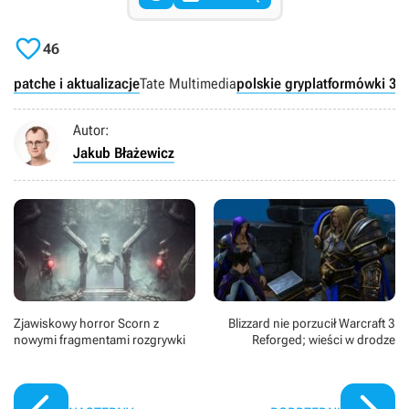

46
patche i aktualizacje
Tate Multimedia
polskie gry
platformówki 3D
Autor:
Jakub Błażewicz
Zjawiskowy horror Scorn z
Blizzard nie porzucił Warcraft 3
nowymi fragmentami rozgrywki
Reforged; wieści w drodze