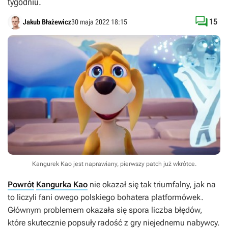
tygodniu.

15
Jakub Błażewicz
30 maja 2022 18:15
Kangurek Kao jest naprawiany, pierwszy patch już wkrótce.
Powrót
Kangurka Kao
nie okazał się tak triumfalny, jak na
to liczyli fani owego polskiego bohatera platformówek.
Głównym problemem okazała się spora liczba błędów,
które skutecznie popsuły radość z gry niejednemu nabywcy.