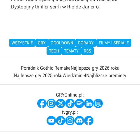
Dystopijny thriller sci-fi w Rio de Janeiro
WSZYSTKIE
GRY
COOLDOWN
PORADY
FILMY I SERIALE
TECH
TEMATY
RSS
Poradnik Gothic Remake
Najlepsze gry 2026 roku
Najlepsze gry 2025 roku
Wiedźmin 4
Najbliższe premiery
GRYOnline.pl:
tvgry.pl: