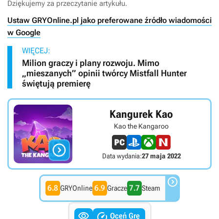
Dziękujemy za przeczytanie artykułu.
Ustaw GRYOnline.pl jako preferowane źródło wiadomości
w Google
WIĘCEJ:
Milion graczy i plany rozwoju. Mimo
„mieszanych” opinii twórcy Mistfall Hunter
świętują premierę
Kangurek Kao
Kao the Kangaroo

Data wydania:
27 maja 2022

6.8
6.9
7.7
GRYOnline
Gracze
Steam


Oceń Grę