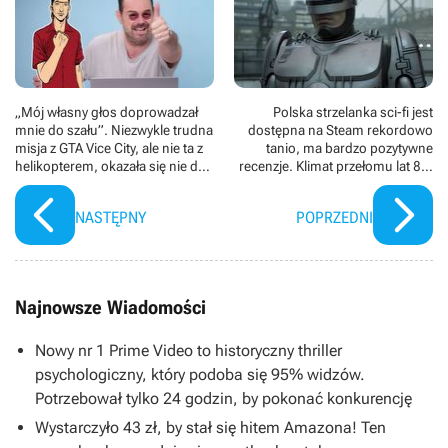
„Mój własny głos doprowadzał
Polska strzelanka sci-fi jest
mnie do szału”. Niezwykle trudna
dostępna na Steam rekordowo
misja z GTA Vice City, ale nie ta z
tanio, ma bardzo pozytywne
helikopterem, okazała się nie do
recenzje. Klimat przełomu lat 80.
przejścia dla „głosu” Kenta Paula
i 90. aż wylewa się z RoboCop:
Rogue City
NASTĘPNY
POPRZEDNI
Najnowsze Wiadomości
Nowy nr 1 Prime Video to historyczny thriller
psychologiczny, który podoba się 95% widzów.
Potrzebował tylko 24 godzin, by pokonać konkurencję
Wystarczyło 43 zł, by stał się hitem Amazona! Ten