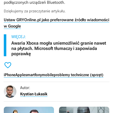
podłączonych urządzeń Bluetooth.
Dziękujemy za przeczytanie artykułu.
Ustaw GRYOnline.pl jako preferowane źródło wiadomości
w Google
WIĘCEJ:
Awaria Xboxa mogła uniemożliwić granie nawet
na płytach. Microsoft tłumaczy i zapowiada
poprawkę

iPhone
Apple
smartfony
mobile
problemy techniczne (sprzęt)
Autor:
Krystian Łukasik