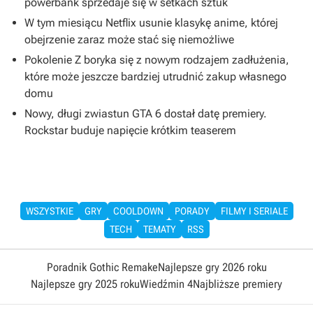
powerbank sprzedaje się w setkach sztuk
W tym miesiącu Netflix usunie klasykę anime, której
obejrzenie zaraz może stać się niemożliwe
Pokolenie Z boryka się z nowym rodzajem zadłużenia,
które może jeszcze bardziej utrudnić zakup własnego
domu
Nowy, długi zwiastun GTA 6 dostał datę premiery.
Rockstar buduje napięcie krótkim teaserem
WSZYSTKIE
GRY
COOLDOWN
PORADY
FILMY I SERIALE
TECH
TEMATY
RSS
Poradnik Gothic Remake
Najlepsze gry 2026 roku
Najlepsze gry 2025 roku
Wiedźmin 4
Najbliższe premiery