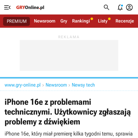




Newsroom
Gry
Rankingi
Listy
Recenzje
PREMIUM
www.gry-online.pl
Newsroom
Newsy tech


iPhone 16e z problemami
technicznymi. Użytkownicy zgłaszają
problemy z dźwiękiem
iPhone 16e, który miał premierę kilka tygodni temu, sprawia