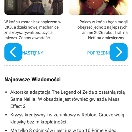
W końcu zostaniesz papieżem w
Polacy w końcu będą mogli
CK3, a dzięki nowej mechanice
obejrzeć jedno z najlepszych
zniszczysz rywali bez użycia
anime 2026 roku. Trafi na
miecza. Znamy zawartość
Netflixa z miesięcznym
Chapter V
opóźnieniem
NASTĘPNY
POPRZEDNI
Najnowsze Wiadomości
Aktorska adaptacja The Legend of Zelda z ostatnią rolą
Sama Neilla. W obsadzie jest również gwiazda Mass
Effect 2
Kryzys kreatywny i wizerunkowy w Roblox. Gracze wolą
klasykę bez mikropłatności
Ma tylko 8 odcinków i jest już w top 10 Prime Video.