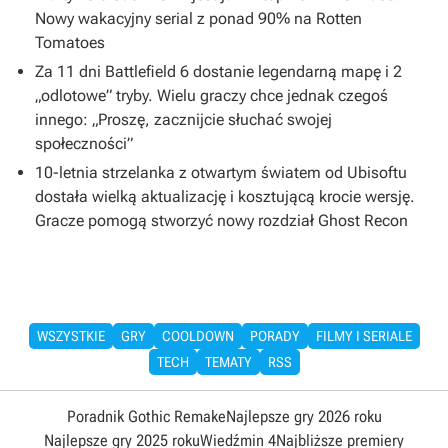
Nowy wakacyjny serial z ponad 90% na Rotten
Tomatoes
Za 11 dni Battlefield 6 dostanie legendarną mapę i 2
„odlotowe” tryby. Wielu graczy chce jednak czegoś
innego: „Proszę, zacznijcie słuchać swojej
społeczności”
10-letnia strzelanka z otwartym światem od Ubisoftu
dostała wielką aktualizację i kosztującą krocie wersję.
Gracze pomogą stworzyć nowy rozdział Ghost Recon
WSZYSTKIE
GRY
COOLDOWN
PORADY
FILMY I SERIALE
TECH
TEMATY
RSS
Poradnik Gothic Remake
Najlepsze gry 2026 roku
Najlepsze gry 2025 roku
Wiedźmin 4
Najbliższe premiery