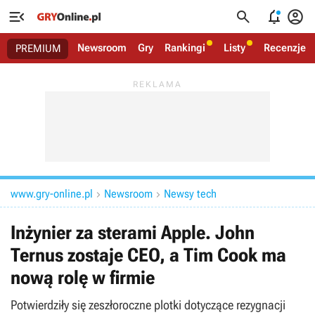




Newsroom
Gry
Rankingi
Listy
Recenzje
PREMIUM
www.gry-online.pl
Newsroom
Newsy tech


Inżynier za sterami Apple. John
Ternus zostaje CEO, a Tim Cook ma
nową rolę w firmie
Potwierdziły się zeszłoroczne plotki dotyczące rezygnacji