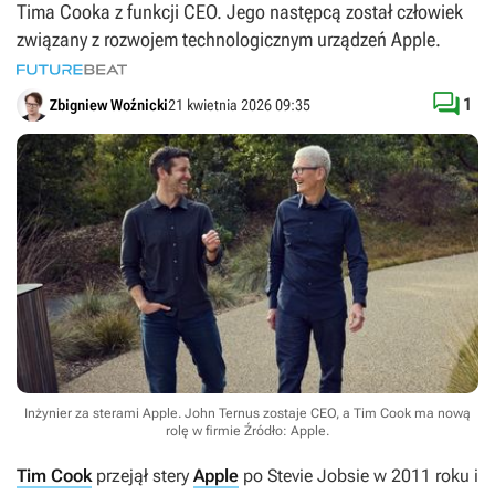
Tima Cooka z funkcji CEO. Jego następcą został człowiek
związany z rozwojem technologicznym urządzeń Apple.

1
Zbigniew Woźnicki
21 kwietnia 2026 09:35
Inżynier za sterami Apple. John Ternus zostaje CEO, a Tim Cook ma nową
rolę w firmie
Źródło: Apple
.
Tim Cook
przejął stery
Apple
po Stevie Jobsie w 2011 roku i