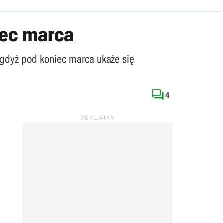
iec marca
i, gdyż pod koniec marca ukaże się

4