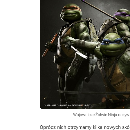
Wojownicze Żółwie Ninja oczywiś
Oprócz nich otrzymamy kilka nowych skór