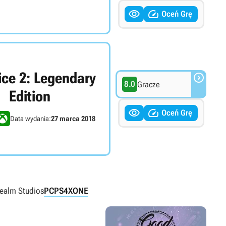


Oceń Grę
ice 2: Legendary

8.0
Gracze
Edition


Oceń Grę
Data wydania:
27 marca 2018
ealm Studios
PC
PS4
XONE