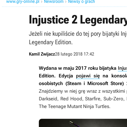
www.gry-online.pl
Newsroom
Newsy o grach


Injustice 2 Legendar
Jeżeli nie kupiliście do tej pory bijatyki 
Legendary Edition.
Kamil Zwijacz
28 lutego 2018 17:42
Wydana w maju 2017 roku bijatyka
Inju
Edition. Edycja
pojawi się
na konsola
osobistych (Steam i Microsoft Store)
Znajdziemy w niej grę wraz z wszystkim
Darkseid, Red Hood, Starfire, Sub-Zero,
The Teenage Mutant Ninja Turtles.