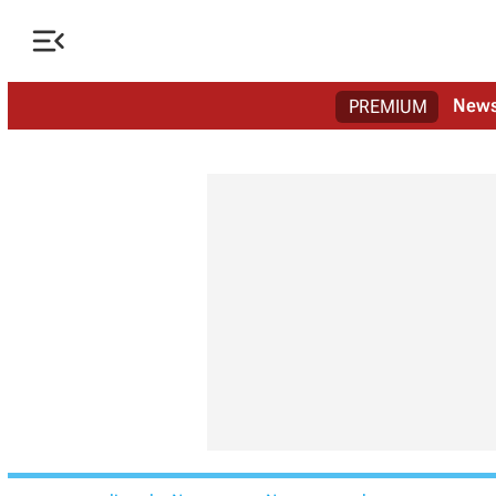

New
PREMIUM