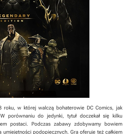
13 roku, w której walczą bohaterowie DC Comics, jak
 porównaniu do jedynki, tytuł doczekał się kilku
ojem postaci. Podczas zabawy zdobywamy bowiem
 umiejętności podopiecznych. Gra oferuje też całkiem