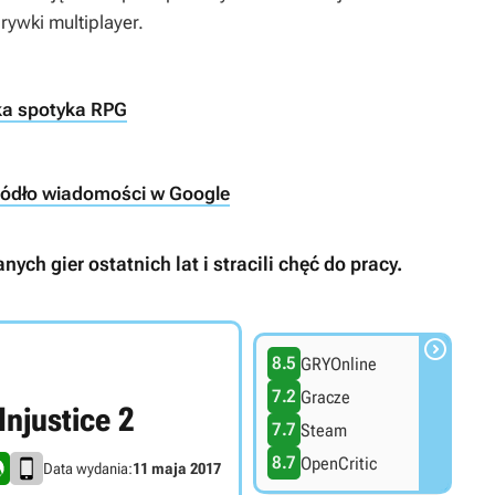
rywki multiplayer.
tyka spotyka RPG
ródło wiadomości w Google
nych gier ostatnich lat i stracili chęć do pracy.

8.5
GRYOnline
7.2
Gracze
Injustice 2
7.7
Steam
8.7
OpenCritic
Data wydania:
11 maja 2017