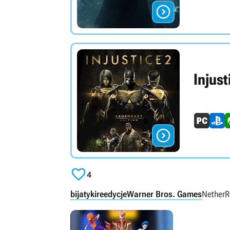

Injust


4
bijatyki
reedycje
Warner Bros. Games
NetherR