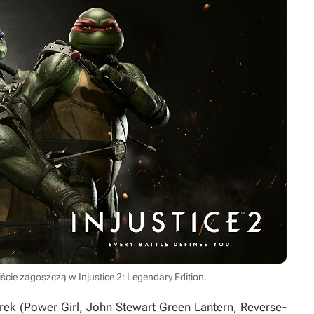
cie zagoszczą w Injustice 2: Legendary Edition.
ek (Power Girl, John Stewart Green Lantern, Reverse-